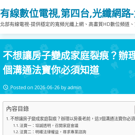
Skip
有線數位電視,第四台,光纖網路
to
content
北部有線電視-提供穩定的寬頻光纖上網、高畫質HD數位頻道、第
不想讓房子變成家庭裂痕？辦
個溝通法寶你必須知道
Posted on
2026-06-26
by
admin
access_time
內容目錄
不想讓房子變成家庭裂痕？辦理以房養老前，這3個溝通法寶你必
法寶一：坦誠透明，召開家庭會議
法寶二：明確法律權益，尋求專業諮詢