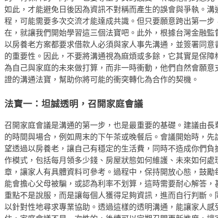
如此，才能避免日後因為資訊不對稱而產生的誤會與爭執。溝
程，可能需要多次交流才能達成共識。但只要願意跨出第一步
在，就讓我們開始學習這三個法寶吧。此外，根據台灣金融監
以房養老方案都要求借款人必須與家人事先溝通，並簽署同意
的重要性。因此，不要將溝通視為麻煩或多餘，它其實是保障
為自己與家庭的未來做打算，而非一時衝動，他們自然會願意
證的溝通法寶，幫助你將可能的衝突轉化為合作的契機。
法寶一：坦誠透明，召開家庭會議
召開家庭會議是溝通的第一步，也是最重要的基礎。建議由長
的時間與場合，例如周末的下午茶或晚餐后。會議開始時，先
望透過以房養老，讓自己有穩定的生活費，同時不造成你們負
作模式，包括每月領多少錢、房屋狀態如何維護、未來如何處
章，讓家人有具體資料可參考。過程中，保持開放心態，鼓勵
能會擔心父母被騙，或認為利率不划算，這時需要耐心解答，
重點不是說服，而是讓每個人獲得足夠資訊，進而自行判斷。
以針對性地尋求專業協助。透過這樣的透明溝通，能讓家人感