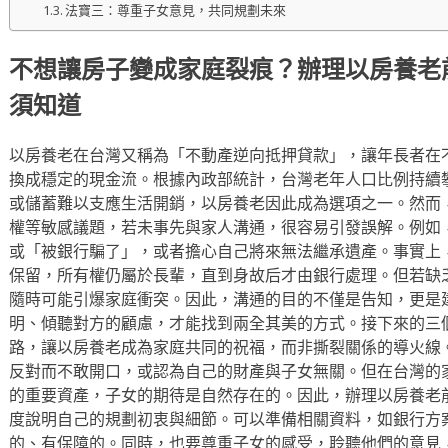
法寶三：尊重子女意見，共同規劃未來
不想讓房子變成家庭裂痕？辦理以房養老
須知道
以房養老在台灣又稱為「不動產逆向抵押貸款」，讓年長者在
換成穩定的現金流。根據內政部統計，台灣老年人口比例持續
或儲蓄難以支應生活開銷，以房養老因此成為選項之一。然而
權等敏感議題，若未事先與家人溝通，很容易引發誤解。例如
或「被銀行騙了」，或者擔心自己將來無法繼承遺產。事實上
保留，所有權仍屬於長輩，直到身故后才由銀行處理。但若缺
隨時可能引爆家庭衝突。因此，溝通的目的不僅是告知，更是
明、傾聽對方的顧慮，才能找到兩全其美的方式。接下來的三
路，讓以房養老成為家庭共同的祝福，而非撕裂關係的導火線
反對而不敢開口，或認為自己的財產與子女無關。但在台灣的
的重要資產，子女的期待是自然存在的。因此，辦理以房養老
度說明自己的規劃初衷與細節。可以準備相關資料，如銀行方
的、有保障的。同時，也要尊重子女的感受，聆聽他們的意見