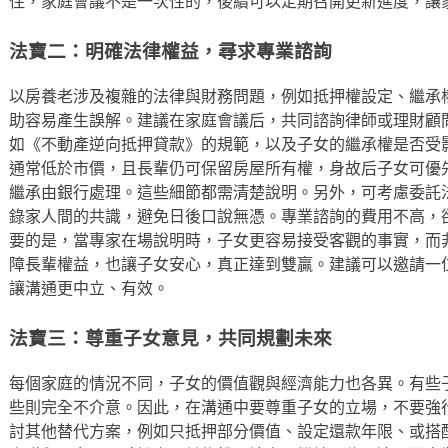
住，家庭會議不是一次性的，後續可以定期召開更新進度，讓
法寶二：明確法律權益，尋求專業諮詢
以房養老涉及複雜的法律與財務問題，例如抵押權設定、繼承
助容易產生誤解。建議在家庭會議后，共同諮詢律師或理財顧
如《不動產逆向抵押貸款》的規範，以及子女的繼承權是否受
通常低於市價，且長輩仍可保留房屋所有權，身故后子女可優
繼承由銀行處理。這些細節都需清楚說明。另外，可考慮委託
錄家人間的共識，避免日後口說無憑。專業諮詢的費用不高，
要的是，當專家在場說明時，子女更容易接受客觀的事實，而
障長輩權益，也讓子女安心，真正達到雙贏。建議可以邀請一
讓溝通更中立、有效。
法寶三：尊重子女意見，共同規劃未來
每個家庭的情況不同，子女的價值觀與經濟能力也各異。有些
些則完全不介意。因此，在溝通中要尊重子女的立場，不要強
討其他替代方案，例如只抵押部分價值、設定還款年限、或搭