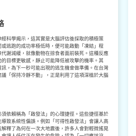
略
神經科學揭示，這其實是大腦評估後採取的積極策
鬥或逃跑的成功率極低時，便可能啟動「凍結」程
陳代謝減緩，就像動物在掠食者面前裝死。這種反應
動的目標更敏感，靜止可能降低被攻擊的機率。其
資訊，為下一秒可能出現的逃生機會做準備。在台灣
建議「保持冷靜不動」，正是利用了這項深植於大腦
必須依賴稱為「啟發法」的心理捷徑。這些捷徑基於
能導致系統性偏誤。例如「可得性啟發法」會讓人高
這解釋了為何在一次大地震後，許多人會對輕微搖晃
，會讓人低估正在發生的危險，認為「一切應該沒