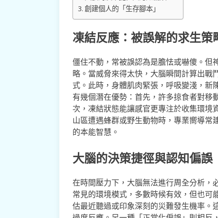
創建個人的「生存腳本」
凍結反應：被誤解的求生策
僵住不動，常被誤認為是膽怯或嚇傻。但
略。當威脅來得太快，大腦瞬間計算出戰
式。此時，身體肌肉緊張，呼吸變淺，新
有幾個潛在優勢：首先，許多掠食者對移
次，凍結狀態能讓感官更專注於收集環境
山區遭遇蜂群或野生動物時，專業嚮導常
的本能智慧。
大腦的決策捷徑與認知偏誤
在時間壓力下，大腦無法進行周全分析，
常見的環境模式，多數時候有效，但也可
估最近聽過或印象深刻的災難發生機率。
過度反應。另一種「正常化偏誤」則相反