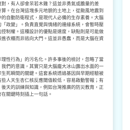
應對，有人卻會呆若木雞？這並非勇氣或膽量的差
計算。在台灣這塊多元地貌的土地上，從颱風地震到
中的自動防衛程式，是現代人必備的生存素養。大腦
的「政變」。負責直覺與情緒的邊緣系統，會暫時壓
的控制權。這種設計的優點是速度，缺點則是可能做
躲進衣櫃而非逃向大門。這並非愚蠢，而是大腦在資
非理性行為」的污名化。許多事後的檢討，忽略了當
。我們的意識，其實只是大腦龐大冰山露出水面的一
宰生死瞬間的關鍵。這套系統透過基因與早期經驗被
有些人天生杏仁核反應閾值較低，容易啟動警報；有
。後天的訓練與知識，例如台灣推廣的防災教育，正
會在關鍵時刻插上一句話。