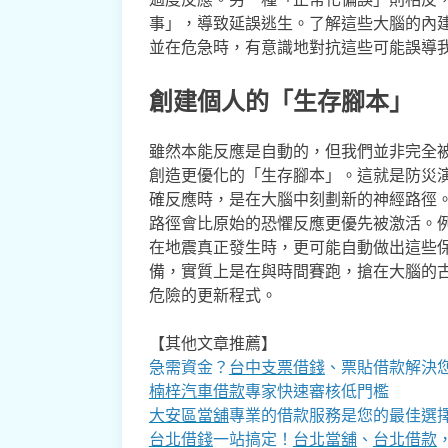
事」，導致延誤逃生。了解這些大腦的內
並在危急時，有意識地對抗這些可能誤導
創建個人的「生存腳本」
雖然本能反應是自動的，但我們並非完全
創造更優化的「生存腳本」。這就是防災
確反應時，是在大腦中刻劃新的神經路徑
路徑會比原始的恐懼反應更優先被激活。
在地震真正發生時，更可能自動做出這些
備，實質上是在與時間賽跑，搶在大腦的
危險的更新程式。
【其他文章推薦】
急需資金？
台中支票借錢
、票貼借款解決
楠梓汽車借款
專家快速審核低門檻
大安區當舖
專業的借款服務是您的最佳選
台北借錢
一站搞定！
台北當舖
、
台北借款