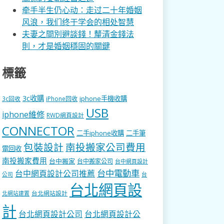
牵手半生仍心动：走过二十年婚姻
风浪，我们终于学会的相处智慧
夫妻之間別避談錢！釐清金錢法
則，才是婚姻穩固的關鍵
標籤
3c收購
iphone手機收購
3c回收
iPhone回收
USB
iphone維修
RWD網頁設計
CONNECTOR
二手iphone收購
二手筆
包裝設計
南投搬家公司費用
電回收
南投搬家費用
台中搬家
台中搬家公司
台中網頁設計
台中電動車
台中網頁設計公司推薦
公司
台
台北網頁設
台北網站設計
北網站建置
計
台北網頁設計公司
台北網頁設計公