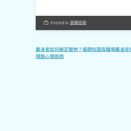
Posted in
當舖金融
work_outline
文
霸凌者如何鎖定獵物？揭開校園與職場霸凌背
殘酷心理遊戲
章
導
覽