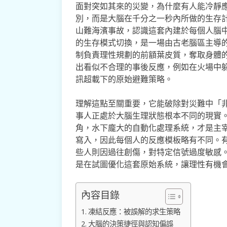
面對突如其來的災變，為什麼有人能冷靜
別，而是大腦在千分之一秒內所做的生存
山難海濱事故，認識這套內建於每個人腦
的生存模式切換，是一場由古老腦區主導
制負責理性規劃的前額葉皮質，奪取身體
出看似不合理的事後反應，例如在火場中
訊超載下的原始避難策略。
理解這點至關重要，它能破除對災難中「
事人正處於大腦生理狀態根本不同的現實
角，水下龐大的自動化處理系統，才是主
寫入，因此每個人的反應模板略有不同。
些人則因過往創傷，對特定信號過度敏感
是在試圖優化這套原始系統，讓理性有機
內容目錄
凍結反應：被誤解的求生策略
大腦的決策捷徑與認知偏誤