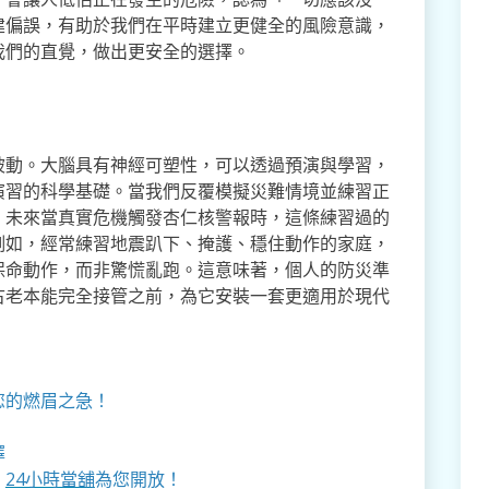
建偏誤，有助於我們在平時建立更健全的風險意識，
我們的直覺，做出更安全的選擇。
被動。大腦具有神經可塑性，可以透過預演與學習，
演習的科學基礎。當我們反覆模擬災難情境並練習正
。未來當真實危機觸發杏仁核警報時，這條練習過的
例如，經常練習地震趴下、掩護、穩住動作的家庭，
保命動作，而非驚慌亂跑。這意味著，個人的防災準
古老本能完全接管之前，為它安裝一套更適用於現代
您的燃眉之急！
擇
，
24小時當舖
為您開放！