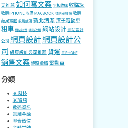
如何寫文案
收購3c
司推薦
平板收購
收購IPHONE
收購
收購 MACBOOK
收購空拍機
新北清潔
潭子電動車
蘋果電腦
收購鏡頭
租車
網站設計
網站設計
網站建置
網站改版
網頁設計
網頁設計公
公司
司
貨運
網頁設計公司推薦
賣IPHONE
銷售文案
電動車
鏡頭 收購
分類
3C科技
3C資訊
数码資訊
當舖金融
聯合徵信
金融當舖