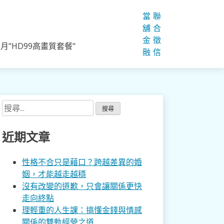
當
聯
舖
合
金
徵
"HD99高畫質套餐"
融
信
搜
尋
關
近期文章
鍵
字:
性格不合只是藉口？跨越差異的婚
姻，才能越走越穩
沒有改變的道歉，只會讓關係更快
走向終點
理輕重的人生課：搞懂金錢與情感
關係的雙軌經營之道