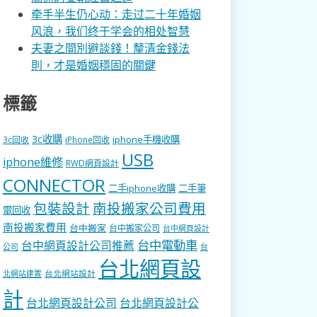
牵手半生仍心动：走过二十年婚姻
风浪，我们终于学会的相处智慧
夫妻之間別避談錢！釐清金錢法
則，才是婚姻穩固的關鍵
標籤
3c收購
iphone手機收購
3c回收
iPhone回收
USB
iphone維修
RWD網頁設計
CONNECTOR
二手iphone收購
二手筆
包裝設計
南投搬家公司費用
電回收
南投搬家費用
台中搬家
台中搬家公司
台中網頁設計
台中電動車
台中網頁設計公司推薦
公司
台
台北網頁設
台北網站設計
北網站建置
計
台北網頁設計公司
台北網頁設計公