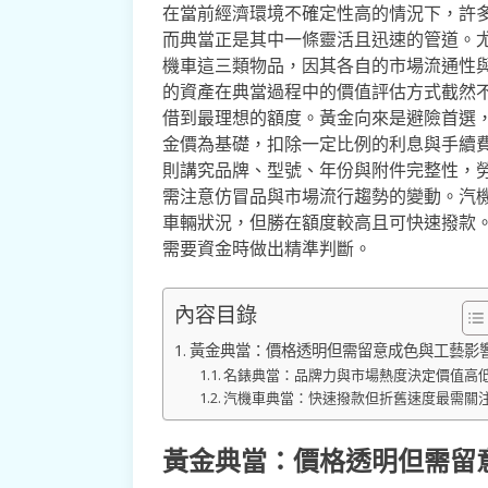
在當前經濟環境不確定性高的情況下，許
而典當正是其中一條靈活且迅速的管道。
機車這三類物品，因其各自的市場流通性
的資產在典當過程中的價值評估方式截然
借到最理想的額度。黃金向來是避險首選
金價為基礎，扣除一定比例的利息與手續
則講究品牌、型號、年份與附件完整性，
需注意仿冒品與市場流行趨勢的變動。汽
車輛狀況，但勝在額度較高且可快速撥款
需要資金時做出精準判斷。
內容目錄
黃金典當：價格透明但需留意成色與工藝影
名錶典當：品牌力與市場熱度決定價值高
汽機車典當：快速撥款但折舊速度最需關
黃金典當：價格透明但需留