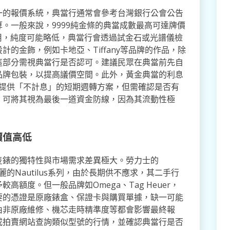
一的報價系統，典當行通常會參考台灣銀行公會公告
。一般來說，9999純金條的典當成數最高可達牌價
用，純度可能略低，典當行會透過試金石或光譜儀檢
的金飾，例如卡地亞、Tiffany等品牌的作品，除
這部分需視典當行是否認可。建議民眾在典當前先自
品牌包裝，以提高議價空間。此外，黃金典當的利息
者會提供「不計息」的短期週轉方案，但需確認是否有
，可將其視為最後一道資金防線，因為其流動性極
價值高低
隻錶的獨特性與市場需求差異極大。勞力士的
及百達翡麗的Nautilus系列，由於長期供不應求，其二手行
額度。但一般品牌如Omega、Tag Heuer，
要的憑證是原廠錶盒、保證卡與購買單據，缺一可能
由非原廠維修、機芯走時精準度等都會影響最終報
或拍賣網站查詢類似型號的行情，並確認典當行是否