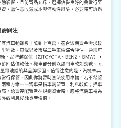
波動影響，且仿冒品充斥，選擇信譽良好的典當行至
投資，需注意收藏成本與流動性風險，必要時可透過
最需關注
尤其汽車動輒數十萬到上百萬，適合短期資金需求較
、里程數、車況以及市場二手車價綜合評估，通常可
新、品牌越保值（如TOYOTA、BENZ、BMW），
齡則估價較低。機車部分則以熱門車款如勁戰、Jet
需考量電池續航與品牌保固。值得注意的是，汽機車典
典當行保管，因此你將暫時無法使用車輛。若不希望
」兩種方案——留車是指車輛留置，利息較低；押車
較高。跨資產配置者在規劃資金時，應將汽機車視為
款導致利息侵蝕資產價值。