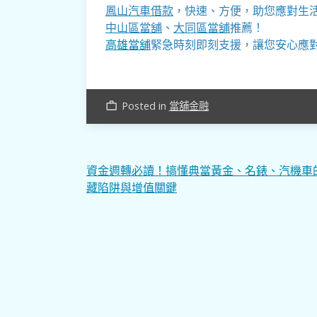
鳳山汽車借款
，快速、方便，助您應對生
中山區當舖
、
大同區當舖
推薦！
高雄當舖
緊急時刻即刻支援，讓您安心應
Posted in
當舖金融
work_outline
文
資金週轉必讀！搞懂典當黃金、名錶、汽機車
藏陷阱與增值關鍵
章
導
覽