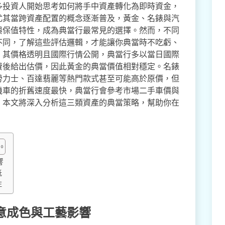
多投資人開始思考如何將手中資產轉化為即時資金，
尤其當跨資產配置的概念逐漸普及，黃金、名錶與汽
與保值特性，成為典當行最常見的選擇。然而，不同
不同，了解這些評估邏輯，才能讓你典當時不吃虧、
，其價格透明且國際行情公開，典當行多以當日國際
費後給出估價，因此黃金的典當價值相對穩定。名錶
勞力士、百達翡麗等熱門款式甚至可能高於原價，但
機車的折舊速度最快，典當行會參考市場二手車價與
。本文將深入分析這三類資產的典當策略，幫助你在
響
低
注
意成色與工藝影響