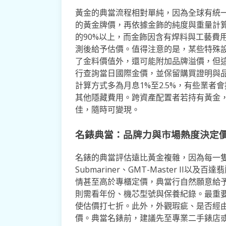
黃金的典當流程相對單純，因為全球有統
的黃金牌價，再依據金飾的純度與重量計算
的90%以上，而金飾因含有焊料與工藝費
測後給予估價。值得注意的是，某些特殊設計
了金料價值外，還可能附加品牌溢價，但
行查詢當日國際金價，並保留購買證明與
計算方式多為月息1%至2.5%，有些業
其他隱藏費用。跨資產配置者若持有黃金
佳，隨時可變現。
名錶典當：品牌力與市場熱度決定
名錶的典當評估遠比黃金複雜，因為每一
Submariner、GMT-Master II以
情甚至高於專櫃定價，典當行自然願意給予較高
則需看年份、機芯型號與保養紀錄。最重
使估價打七折。此外，外觀瑕疵、是否經
價。典當名錶前，建議先至專業二手錶店