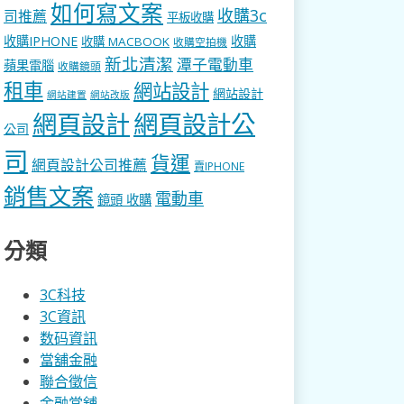
如何寫文案
收購3c
司推薦
平板收購
收購IPHONE
收購
收購 MACBOOK
收購空拍機
新北清潔
潭子電動車
蘋果電腦
收購鏡頭
租車
網站設計
網站設計
網站建置
網站改版
網頁設計
網頁設計公
公司
司
貨運
網頁設計公司推薦
賣IPHONE
銷售文案
電動車
鏡頭 收購
分類
3C科技
3C資訊
数码資訊
當舖金融
聯合徵信
金融當舖