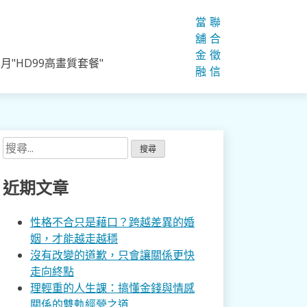
當
聯
舖
合
金
徵
"HD99高畫質套餐"
融
信
搜
尋
關
近期文章
鍵
字:
性格不合只是藉口？跨越差異的婚
姻，才能越走越穩
沒有改變的道歉，只會讓關係更快
走向終點
理輕重的人生課：搞懂金錢與情感
關係的雙軌經營之道