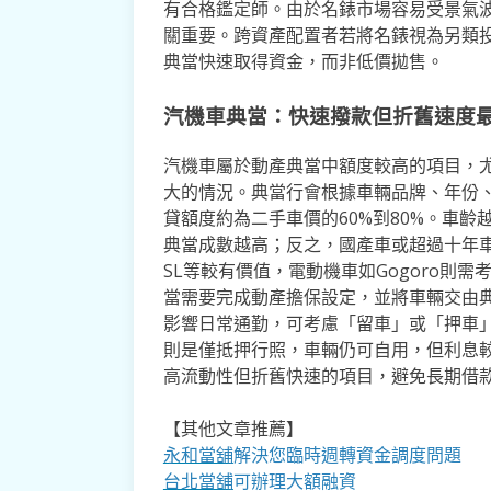
有合格鑑定師。由於名錶市場容易受景氣
關重要。跨資產配置者若將名錶視為另類
典當快速取得資金，而非低價拋售。
汽機車典當：快速撥款但折舊速度
汽機車屬於動產典當中額度較高的項目，
大的情況。典當行會根據車輛品牌、年份
貸額度約為二手車價的60%到80%。車齡越
典當成數越高；反之，國產車或超過十年車
SL等較有價值，電動機車如Gogoro則
當需要完成動產擔保設定，並將車輛交由
影響日常通勤，可考慮「留車」或「押車
則是僅抵押行照，車輛仍可自用，但利息
高流動性但折舊快速的項目，避免長期借
【其他文章推薦】
永和當舖
解決您臨時週轉資金調度問題
台北當舖
可辦理大額融資