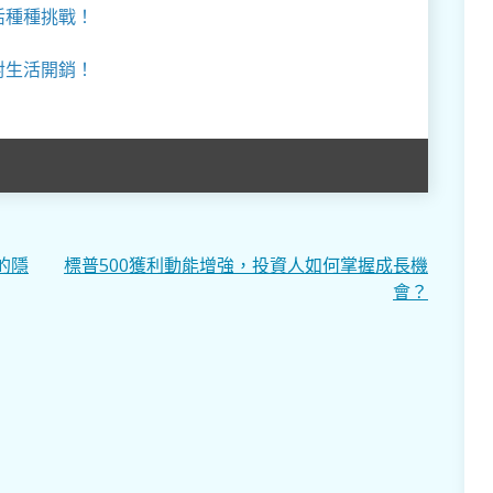
活種種挑戰！
對生活開銷！
的隱
標普500獲利動能增強，投資人如何掌握成長機
會？