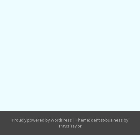
Proudly powered by WordPress
|
Theme: dentist-business by
Travis Taylor