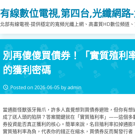
Skip
有線數位電視,第四台,光纖網路
to
content
北部有線電視-提供穩定的寬頻光纖上網、高畫質HD數位頻道、第
別再傻傻買債券！「實質殖利
的獲利密碼
Posted on
2026-06-05
by
admin
access_time
當通膨怪獸張牙舞爪，許多人直覺想到買債券避險，但你有想
成了送人頭的陷阱？答案關鍵就在「實質殖利率」——這個多
券投資能否真正獲利的核心。簡單來說，名目殖利率扣掉通膨
實質殖利率為負，代表你的錢正在縮水，買債券反而幫發行者