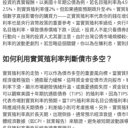
投資的真實報酬。以美國十年期公債為例，若名目殖利率為4.
2.5%，則實質殖利率僅2%。但如果通膨預期跳升至4%，實質
個數字直接影響你的購買力——正實質殖利率代表你的錢在增
利率也是央行貨幣政策的重要參考。當實質殖利率過低，央行
名目殖利率，導致債券價格下跌。因此，投資人不能只看債券
行動向。台灣的投資人尤其要注意，由於台灣公債市場規模較
利率的波動更劇烈。若忽略這個關鍵，你以為在賺利息，實則
如何利用實質殖利率判斷債市多空？
實質殖利率的走勢，可以作為債市多空的重要風向標。當實質
經濟復甦強勁、通膨壓力緩解，這時資金會從債市流向股市，
利率下滑，顯示市場避險情緒升溫，或擔憂通膨失控，資金就
可以觀察美國十年期抗通膨債券（TIPS）的殖利率，因為TI
代表市場對實質利率的預期。當TIPS殖利率與名目公債殖利
時應減持長天期債券；利差縮小則可考慮進場。另外，實質殖
實質殖利率高於長天期，出現倒掛，通常預示經濟衰退，債市
體經濟數據（如CPI、就業報告）來驗證，避免被短期波動誤
名目殖利率更能反映市場真實現況。