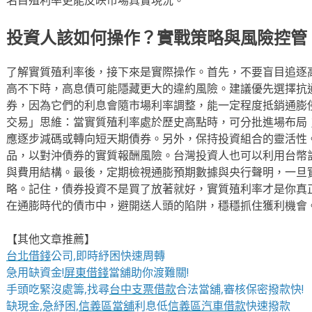
投資人該如何操作？實戰策略與風險控管
了解實質殖利率後，接下來是實際操作。首先，不要盲目追逐
高不下時，高息債可能隱藏更大的違約風險。建議優先選擇抗通
券，因為它們的利息會隨市場利率調整，能一定程度抵銷通膨
交易」思維：當實質殖利率處於歷史高點時，可分批進場布局
應逐步減碼或轉向短天期債券。另外，保持投資組合的靈活性
品，以對沖債券的實質報酬風險。台灣投資人也可以利用台幣計
與費用結構。最後，定期檢視通膨預期數據與央行聲明，一旦
略。記住，債券投資不是買了放著就好，實質殖利率才是你真
在通膨時代的債市中，避開送人頭的陷阱，穩穩抓住獲利機會
【其他文章推薦】
台北借錢
公司,即時紓困快速周轉
急用缺資金!
屏東借錢
當舖助你渡難關!
手頭吃緊沒處籌,找尋
台中支票借款
合法當舖,審核保密撥款快!
缺現金,急紓困,
信義區當舖
利息低
信義區汽車借款
快速撥款