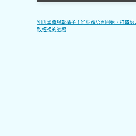
文
別再當職場軟柿子！從肢體語言開始，打造讓
敢輕視的氣場
章
導
覽