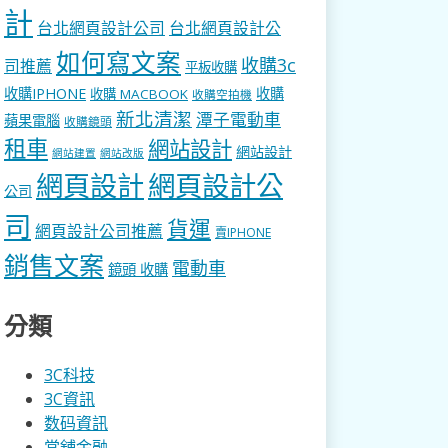
計
台北網頁設計公司
台北網頁設計公
如何寫文案
收購3c
司推薦
平板收購
收購IPHONE
收購
收購 MACBOOK
收購空拍機
新北清潔
潭子電動車
蘋果電腦
收購鏡頭
租車
網站設計
網站設計
網站建置
網站改版
網頁設計
網頁設計公
公司
司
貨運
網頁設計公司推薦
賣IPHONE
銷售文案
電動車
鏡頭 收購
分類
3C科技
3C資訊
数码資訊
當舖金融