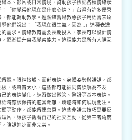
用繪本、影片或日常情境，幫助孩子標記各種情緒狀
子：「你覺得他現在是什麼心情？」台灣有許多優秀
畫，都能輔助教學。進階練習是教導孩子用語言表達
引導他們說出：「我現在很生氣，因為…」這種表達
們的需求。情緒教育需要長期投入，家長可以設計情
態，逐漸提升自我覺察能力。這種能力是所有人際互
式傳遞。眼神接觸、面部表情、身體姿勢與語調，都
地板，或聲音太小，這些都可能被同儕誤解為不友
自己的表情變化，練習做出微笑、驚訝等基本表情。
說話時應該保持的適當距離，聆聽時如何展現關注。
點頭等動作，都能傳達善意。這些非語言技巧需要反
製短片，讓孩子觀看自己的社交互動，從第三者角度
評，強調進步而非完美。