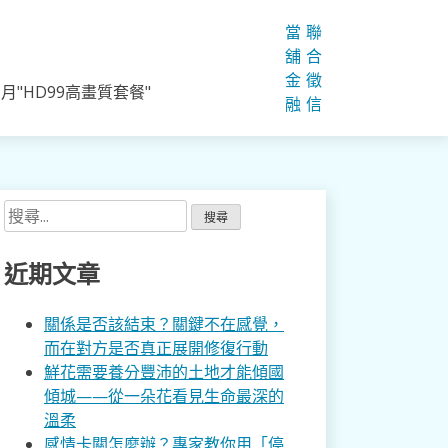
當
聯
舖
合
金
徵
"HD99高畫質套餐"
融
信
搜
尋
關
近期文章
鍵
字:
關係是否該結束？關鍵不在感覺，
而在對方是否真正展開修復行動
鮮花需要養分豐沛的土地才能傾國
傾城——從一朵花看見生命最深的
溫柔
感情卡關怎麼辦？專家教你用「停