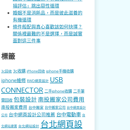
損評估」跳出惡性循環
婚姻不是消耗品，而是彼此滋養的
有機循環
條件般配與真心喜歡該如何抉擇？
關係裡最難的不是選擇，而是誠實
面對這三件事
標籤
3c收購
iphone手機收購
3c回收
iPhone回收
USB
iphone維修
RWD網頁設計
CONNECTOR
二手iphone收購
二手筆
包裝設計
南投搬家公司費用
電回收
南投搬家費用
台中搬家
台中搬家公司
台中網頁設計
台中電動車
台中網頁設計公司推薦
公司
台
台北網頁設
台北網站設計
北網站建置