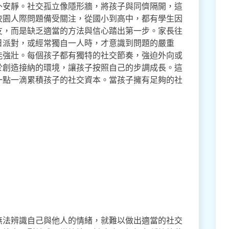
外安靜。社交孤立像隱形牆，將孩子與同儕隔開，這
校園人際問題備受關注，從國小到高中，都有學生因
友，而是缺乏適當的方法與信心踏出第一步。家長往
日派對，或經常獨自一人時，才意識到問題的嚴重
能強壯。每個孩子都有獨特的社交節奏，強迫外向或
於創造接納的環境，讓孩子按照自己的步調成長。這
一點一滴累積孩子的社交資本。當孩子擁有足夠的社
。
無法辨識自己與他人的情緒，就難以做出適當的社交