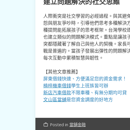
建立問題解決的社交思維
人際衝突是社交學習的必經過程。與其避
怨與朋友爭吵時，引導他們思考多種解決
種提問能拓展孩子的思考框架。台灣學校
也建立類似的問題解決模式。重點是讓孩
突都隱藏著了解自己與他人的契機。家長
戰是普遍的。當孩子發展出彈性的問題解
每次互動中累積智慧與韌性。
【其他文章推薦】
屏東借錢快速、方便滿足您的資金需求！
楠梓機車借錢
學生上班族皆可辦
新店汽車借款
不限車種、有無分期均可貸
文山區當舖
是您資金調度的好地方
Posted in
當舖金融
work_outline