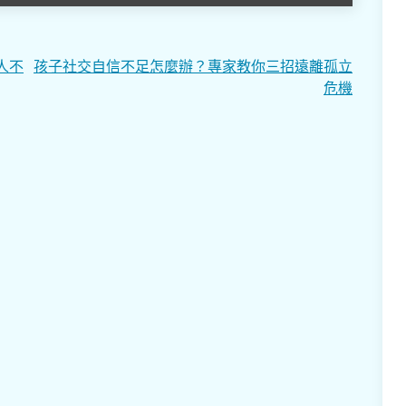
人不
孩子社交自信不足怎麼辦？專家教你三招遠離孤立
危機