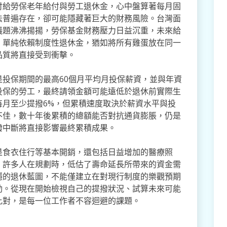
付給勞保老年給付與勞工退休金，心中盤算著每月固
法普遍存在，卻可能隱藏著巨大的財務風險。台灣面
議題沸沸揚揚，勞保基金財務壓力日益沉重，未來給
。單純依賴制度性退休金，猶如將所有雞蛋放在同一
品質將直接受到衝擊。
投保期間的最高60個月平均月投保薪資，並與年資
投保的勞工，最終請領金額可能遠低於退休前實際生
每月至少提撥6%，但累積速度取決於薪資水平與投
不佳，數十年後累積的總額能否對抗通貨膨脹，仍是
撥中斷將直接影響最終累積成果。
是食衣住行等基本開銷，還包括日益增加的醫療照
。許多人在規劃時，低估了壽命延長所帶來的資金需
穩的退休藍圖，不能僅建立在對現行制度的樂觀預期
動。從現在開始檢視自己的提撥狀況、試算未來可能
比對，是每一位工作者不容迴避的課題。