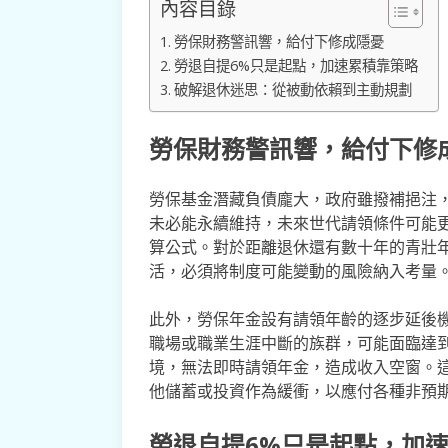
內容目錄
勞保財務警訊響，給付下修成隱憂
勞退自提6%只是起點，加速累積靠策略
破解退休迷思：從被動依賴到主動規劃
勞保財務警訊響，給付下修
勞保基金潛藏負債龐大，政府雖撥補挹注
未必能永續維持，未來世代請領條件可能
算公式。對於距離退休還有數十年的青壯
活，必須將制度可能變動的風險納入考量
此外，勞保年金設有請領年齡的逐步延後
職場或職業生涯中斷的族群，可能面臨達
境，無法即時請領年金，造成收入空窗。
他儲蓄或投資作為緩衝，以應付各種非預
勞退自提6%只是起點，加