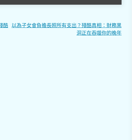
殘酷
以為子女會負擔長照所有支出？殘酷真相：財務黑
洞正在吞噬你的晚年