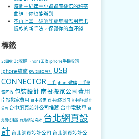
時間＋紀律＝小資資產翻倍的秘密
曲線！你也能辦到
不再上當！破解詐騙集團濫用無卡
提款的新手法，保護你的血汗錢
標籤
3c收購
iphone手機收購
3c回收
iPhone回收
USB
iphone維修
RWD網頁設計
CONNECTOR
二手iphone收購
二手筆
包裝設計
南投搬家公司費用
電回收
南投搬家費用
台中搬家
台中搬家公司
台中網頁設計
台中電動車
台中網頁設計公司推薦
公司
台
台北網頁設
台北網站設計
北網站建置
計
台北網頁設計公司
台北網頁設計公