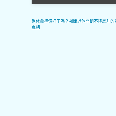
文
退休金準備好了嗎？揭開退休開銷不降反升的
真相
章
導
覽