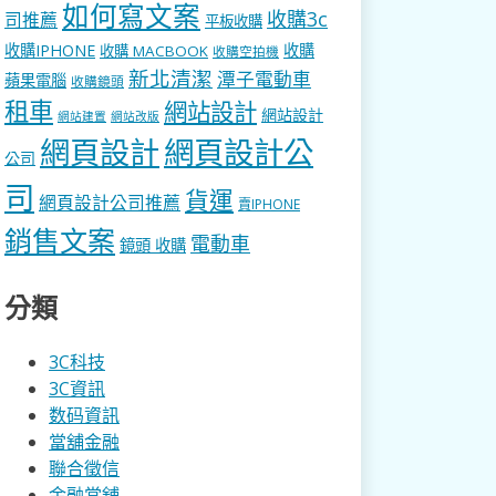
如何寫文案
收購3c
司推薦
平板收購
收購IPHONE
收購
收購 MACBOOK
收購空拍機
新北清潔
潭子電動車
蘋果電腦
收購鏡頭
租車
網站設計
網站設計
網站建置
網站改版
網頁設計
網頁設計公
公司
司
貨運
網頁設計公司推薦
賣IPHONE
銷售文案
電動車
鏡頭 收購
分類
3C科技
3C資訊
数码資訊
當舖金融
聯合徵信
金融當舖