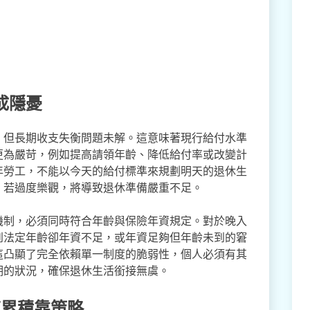
成隱憂
，但長期收支失衡問題未解。這意味著現行給付水準
更為嚴苛，例如提高請領年齡、降低給付率或改變計
年勞工，不能以今天的給付標準來規劃明天的退休生
。若過度樂觀，將導致退休準備嚴重不足。
機制，必須同時符合年齡與保險年資規定。對於晚入
到法定年齡卻年資不足，或年資足夠但年齡未到的窘
這凸顯了完全依賴單一制度的脆弱性，個人必須有其
期的狀況，確保退休生活銜接無虞。
速累積靠策略