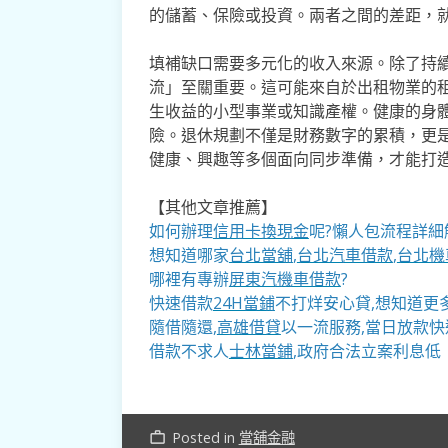
的儲蓄、保險或投資。兩者之間的差距，
填補缺口需要多元化的收入來源。除了持
流」至關重要。這可能來自於出租物業的
生收益的小型事業或知識產權。健康的身
險。退休規劃不僅是財務數字的累積，更
健康、興趣等多個面向同步準備，才能打
【其他文章推薦】
如何辦理
信用卡換現金
呢?懶人包流程詳細
想知道哪家
台北當舖
,
台北汽車借款
,
台北機
哪裡有專辦
屏東汽機車借款
?
快速借款
24H當鋪
不打烊安心貸,想知道更
隨借隨還,
高雄借貸
以一流服務,當日放款快
借款不求人
士林當鋪
,政府合法立案利息低
Posted in
當舖金融
work_outline