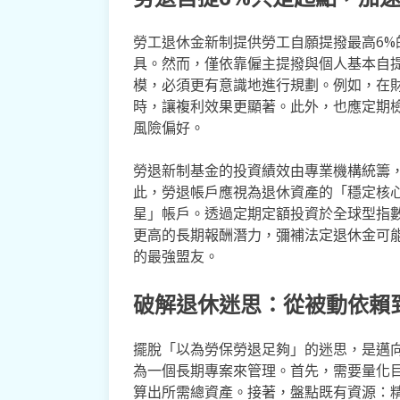
勞工退休金新制提供勞工自願提撥最高6
具。然而，僅依靠僱主提撥與個人基本自
模，必須更有意識地進行規劃。例如，在
時，讓複利效果更顯著。此外，也應定期
風險偏好。
勞退新制基金的投資績效由專業機構統籌
此，勞退帳戶應視為退休資產的「穩定核
星」帳戶。透過定期定額投資於全球型指數
更高的長期報酬潛力，彌補法定退休金可
的最強盟友。
破解退休迷思：從被動依賴
擺脫「以為勞保勞退足夠」的迷思，是邁
為一個長期專案來管理。首先，需要量化
算出所需總資產。接著，盤點既有資源：