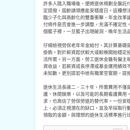
許多人踏入職場後，便將退休規劃全盤託
定提撥，屆齡請領應能安穩度日。這種想
臨少子化與高齡化的雙重衝擊，年金改革
付條件是否會進一步調整，充滿不確定性
個籃子裡，一旦籃子出現破洞，晚年生活
仔細檢視勞保老年年金給付，其計算基礎是
掛鉤。對於薪資起伏較大或較晚開始穩定
活所需。另一方面，勞工退休金雖有僱主
資收益，若薪資成長停滯或基金運用績效
未知數。更別提若中途有職業空窗期，提
退休生活長達二、三十年，所需費用不僅
護、休閒娛樂，以及可能的長期看護費用
求，也高估了勞保勞退的替代率。一份安
上，必須正視潛在的缺口，並及早採取行
領取的金額，與理想的退休生活標準進行