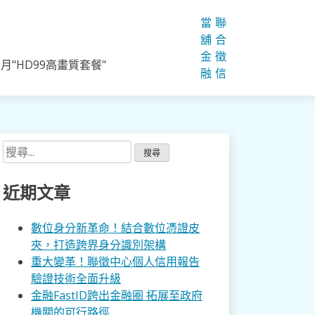
當
聯
舖
合
金
徵
"HD99高畫質套餐"
融
信
搜
尋
關
近期文章
鍵
字:
數位身分新革命！結合數位憑證皮
夾，打造跨界身分識別架構
重大變革！聯徵中心個人信用報告
驗證技術全面升級
金融FastID跨出金融圈 拓展至政府
機關的可行路徑