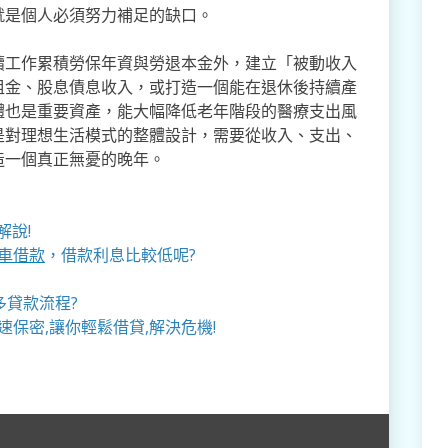
就是個人必須努力補足的缺口。
續工作累積勞保年資與勞退本金外，建立「被動收入
租金、股息債息收入，或打造一個能在退休後持續產
體也是重要資產，能大幅降低老年階段的醫療支出風
是對理想生活模式的整體設計，需要從收入、支出、
造一個真正無憂的晚年。
解說!
車借款
，借款利息比較低呢?
多貸款流程?
速保密,讓你輕鬆借貸,解決危機!