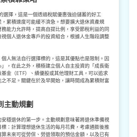
%的選擇，這是一個透過稅賦優惠強迫儲蓄的好工
提，累積速度可能緩不濟急。想要擴大退休資產規
財務能力允許時，提高自提比例，享受節稅利益的同
檢視個人退休金專戶的投資組合，根據人生階段調整
，個人無法自行選擇標的，這是其優點也是限制。因
心」，在此之外，積極建立個人自主投資的「成長衛
基金（ETF）、績優股或其他理財工具，可以追求
能之不足。關鍵在於及早開始，讓時間成為累積財富
到主動規劃
向安穩退休的第一步。主動規劃意味著將退休準備視
目標：計算理想退休生活的每月花費，考慮通膨後推
精算未來可從勞保、勞退領取的預估金額，以及已有