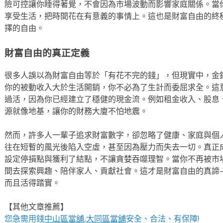
險可控讓你睡得著覺，不會因為市場波動而影響家庭關係。當
享受生活，把時間花在有意義的事情上。這也是財富自由的終
擇的自由。
財富自由的真正定義
很多人誤以為財富自由等於「有花不完的錢」，但現實中，金
你的被動收入大於生活開銷，你不必為了生計而委屈求全。這
過活，因為你已經建立了穩健的現金流。例如租金收入、股息
源就像地基，讓你的財務大廈不怕地震。
然而，許多人一輩子追求財富數字，卻忽略了健康、家庭與個
往在短暫的風光後陷入空虛，甚至因為壓力而失去一切。真正
設定停損點與獲利了結點，不讓貪婪吞噬理智。當你不再被市
間去探索興趣、陪伴家人、貢獻社會。這才是財富自由的真諦
而且活得踏實。
【其他文章推薦】
您急需用錢
中山區當舖
,
大同區當舖
安全、合法、有保障!