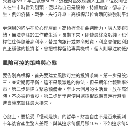
只要漲5%，本金就賺50%。這種財富效應讓人上癮，但反向
人在牛市時嘗到甜頭，便以為自己是股神，持續加倉，卻忘了
生，例如疫情、戰爭、央行升息，高槓桿部位會瞬間被強制平
更深層的陷阱在於心理層面。高槓桿會扭曲判斷力，讓人變得
緒，無法專注於工作或生活。長期下來，即使最終沒虧錢，也
桿往往伴隨著高利率，若是向銀行或券商融資，利息會侵蝕利
真正穩健的投資者，會把槓桿留給專業機構，個人則專注於低
風險可控的策略與心態
要告別高槓桿，首先要建立風險可控的投資系統。第一步是設
三，並定期再平衡。這不是最激進的做法，但長期年化報酬率
市。第二步是建立緊急預備金，至少六個月的生活費，放在高
時，不必被迫賣股。第三步是學習使用選擇權或期貨進行避險
進賣權來鎖住最大損失。
心態上，要接受「慢就是快」的哲學。財富自由不是百米衝刺
十年後會產生驚人差距。與其追求每個月賺10%，不如追求每