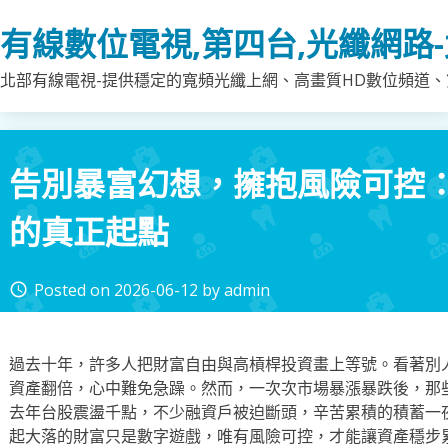
Skip
有線數位電視,第四台,光纖網路
to
content
北部有線電視-提供穩定的寬頻光纖上網、高畫質HD數位頻道、第
告別暴富幻想，擁抱風險可控
的真正起點
Posted on
2026-06-12
by
admin
access_time
過去十年，許多人把財富自由與高槓桿投資畫上等號。看著別
資產翻倍，心中難免急躁。然而，一次次市場暴漲暴跌後，那
去年台股震盪千點，不少融資戶被迫斷頭，辛苦累積的積蓄一
起大落的財富只是數字遊戲，唯有風險可控，才能讓資產穩步