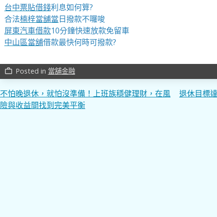
台中票貼借錢
利息如何算?
合法
楠梓當舖當
日撥款不囉唆
屏東汽車借款
10分鐘快速放款免留車
中山區當舖
借款最快何時可撥款?
Posted in
當舖金融
work_outline
文
不怕晚退休，就怕沒準備！上班族穩健理財，在風
退休目標
險與收益間找到完美平衡
章
導
覽