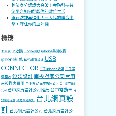
跨業身分認證大突破！金融科技共
創平台如何翻轉你的數位生活
銀行防詐再進化！三大措施聯合出
擊，守住你的血汗錢
標籤
3c收購
iphone手機收購
3c回收
iPhone回收
USB
iphone維修
RWD網頁設計
CONNECTOR
二手iphone收購
二手筆
包裝設計
南投搬家公司費用
電回收
南投搬家費用
台中搬家
台中搬家公司
台中網頁設計
台中電動車
台中網頁設計公司推薦
公司
台
台北網頁設
台北網站設計
北網站建置
計
台北網頁設計公司
台北網頁設計公