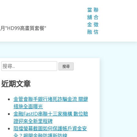
當
聯
舖
合
金
徵
"HD99高畫質套餐"
融
信
搜
尋
關
近期文章
鍵
字:
金管會聯手銀行堵死詐騙金流 關鍵
措施全面曝光
金融FastID串聯十三家機構 數位驗
證迎來全新里程碑
阻擋螢幕截圖如何保護帳戶資金安
全？揭開金融防護新防線