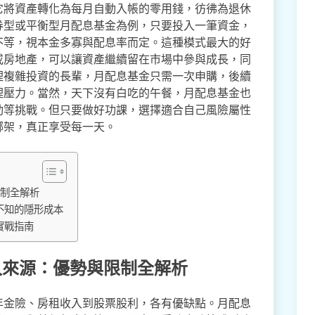
它將資產轉化為每月自動入帳的零用錢，彷彿為退休
券型或平衡型月配息基金為例，只要投入一筆資金，
不等，視本金多寡與配息率而定。這種模式最大的好
或房地產，可以讓資產繼續留在市場中參與成長，同
理複雜投資的長輩，月配息基金只需一次申購，後續
理壓力。當然，天下沒有白吃的午餐，月配息基金也
動等挑戰。但只要做好功課，選擇適合自己風險屬性
綁架，真正享受每一天。
限制全解析
不知的隱形成本
實戰指南
收入來源：優勢與限制全解析
年金險、房租收入到股票股利，各有優缺點。月配息