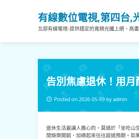
Skip
to
有線數位電視,第四台,
content
北部有線電視-提供穩定的寬頻光纖上網、高畫
告別焦慮退休！用月
Posted on
2026-05-09
by
admin
access_time
退休生活最讓人擔心的，莫過於「坐吃山
閒娛樂開銷，加總起來往往超過預期。如