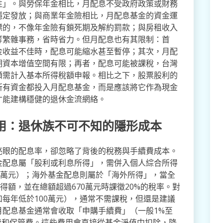
性」。與勞保年金相比，月配息不受政府政策或財務
穩定發放；與商業年金險相比，月配息基金的資金運
標的，不像年金險有鎖死期及解約罰款；與房租收入
等繁雜事務，省時省力。但月配息也有其限制：首
金收益不佳時，配息可能縮水甚至暫停；其次，月配
期資本增值空間有限；再者，配息可能被課稅，台灣
額需計入基本所得稅額申報。相比之下，股票股利的
所有資金都投入月配息基金，而是應該將它作為現金
才能建構穩健的退休金流網絡。
用：退休族不可不知的隱形成本
亮眼的配息率，卻忽略了背後的稅務與手續費成本。
金配息屬「股利或利息所得」，需併入個人綜合所得
限8萬元）；海外基金配息則屬於「海外所得」，當全
得額，並在總額超過670萬元時課徵20%的稅率。對
每年低於100萬元），通常不需課稅，但還是建議
月配息基金通常會收取「申購手續費」（一般1%至
理費和保管費。這些費用會直接從基金淨值中扣除，降