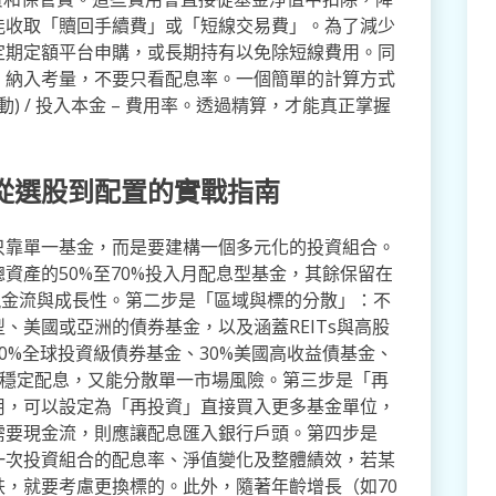
能收取「贖回手續費」或「短線交易費」。為了減少
定期定額平台申購，或長期持有以免除短線費用。同
」納入考量，不要只看配息率。一個簡單的計算方式
變動) / 投入本金 – 費用率。透過精算，才能真正掌握
從選股到配置的實戰指南
只靠單一基金，而是要建構一個多元化的投資組合。
資產的50%至70%投入月配息型基金，其餘保留在
現金流與成長性。第二步是「區域與標的分散」：不
、美國或亞洲的債券基金，以及涵蓋REITs與高股
0%全球投資級債券基金、30%美國高收益債基金、
獲得穩定配息，又能分散單一市場風險。第三步是「再
用，可以設定為「再投資」直接買入更多基金單位，
需要現金流，則應讓配息匯入銀行戶頭。第四步是
一次投資組合的配息率、淨值變化及整體績效，若某
，就要考慮更換標的。此外，隨著年齡增長（如70