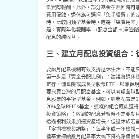
低實際報酬。此外，部分基金在贖回時可
費用侵蝕，退休族可選擇「免手續費」的
時，比較同類型基金時，應將「總費用率
是：實際年化報酬率 = (配息金額 + 淨值
配息的純收益。
三、建立月配息投資組合：
要讓月配息機制有效支撐退休生活，不能
第一步是「資金分配比例」：建議將退休總
定存、儲蓄險或成長型股票ETF，以兼顧
要只買台灣的月配息基金，可以考慮全球型
息股票的平衡型基金。例如，經典配置是5
20%全球REITs基金，這樣的組合既能
投資策略」：收到的配息若暫時不需要動
透過複利效果加速資產增長。但退休族若
「定期檢視與調整」：每半年或一年檢視
檔基金連續數月配息率大幅下降或淨值暴跌