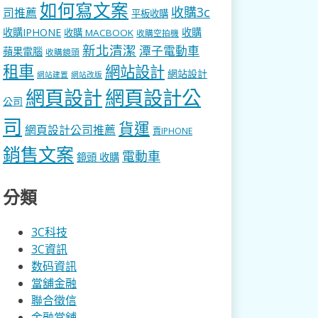
如何寫文案
收購3c
司推薦
平板收購
收購IPHONE
收購
收購 MACBOOK
收購空拍機
新北清潔
潭子電動車
蘋果電腦
收購鏡頭
租車
網站設計
網站設計
網站建置
網站改版
網頁設計
網頁設計公
公司
司
貨運
網頁設計公司推薦
賣IPHONE
銷售文案
電動車
鏡頭 收購
分類
3C科技
3C資訊
数码資訊
當舖金融
聯合徵信
金融當舖