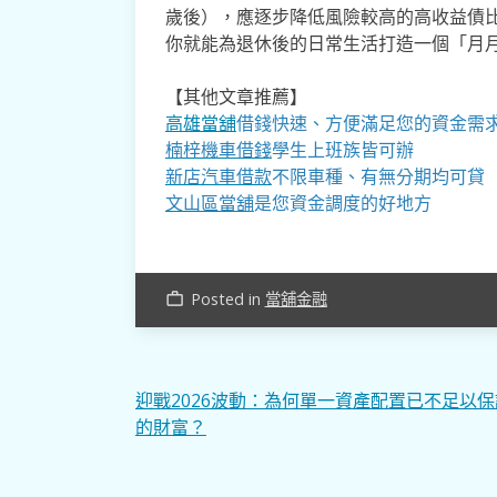
歲後），應逐步降低風險較高的高收益債
你就能為退休後的日常生活打造一個「月
【其他文章推薦】
高雄當舖
借錢快速、方便滿足您的資金需
楠梓機車借錢
學生上班族皆可辦
新店汽車借款
不限車種、有無分期均可貸
文山區當舖
是您資金調度的好地方
Posted in
當舖金融
work_outline
文
迎戰2026波動：為何單一資產配置已不足以
的財富？
章
導