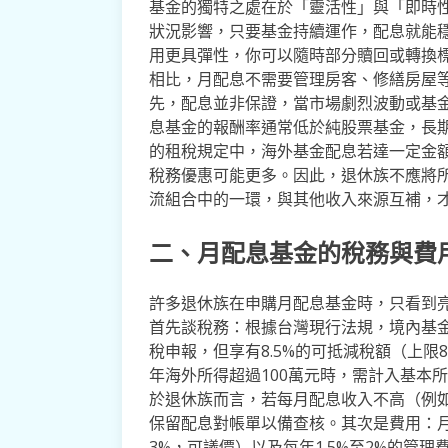
基金的獨特之處在於「靈活性」與「即時
狀況影響，只要基金持續運作，配息就能
用更具彈性，你可以隨時部分贖回或轉換
相比，月配息不需要管理房客、修繕房屋
先，配息並非保證，當市場劇烈波動或基
息基金的報酬率通常低於純股票基金，長
的租稅規定中，海外基金配息若達一定金
稅務優惠可能更多。因此，退休族不應將
流組合中的一環，與其他收入來源互補，
二、月配息基金的稅務與費
許多退休族在申購月配息基金時，只看到
首先談稅務：根據台灣現行法規，境內基
稅申報，但享有8.5%的可抵減稅額（上
年海外所得超過100萬元時，需計入基本所
於退休族而言，若每月配息收入不高（例如
保留配息對帳單以備查核。其次是費用：
3%，可議價）以及每年1.5%至2%的管