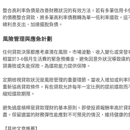
整合高利率負債是改善財務狀況的有效方法。若有多筆信用卡
的債務整合貸款，將多筆高利率債務轉為單一低利率還款。這
總利息支出，加速擺脫負債。
風險管理與應急計劃
任何貸款決策都應考慮潛在風險。市場波動、收入變化或突發
相當於3-6個月生活費的緊急預備金，避免因意外狀況導致違
貸壽險或失能保險，為還款能力提供保障。
定期檢視貸款狀況是風險管理的重要環節。當收入增加或利率
重新協商貸款條件。有些貸款允許每年一定比例的提前還款而
縮短還款期限。
避免過度槓桿是貸款理財的基本原則。即使投資報酬率高於貸
盡。保留適當的財務彈性能應對不可預見的情況，維持健康的
【其他文章推薦】