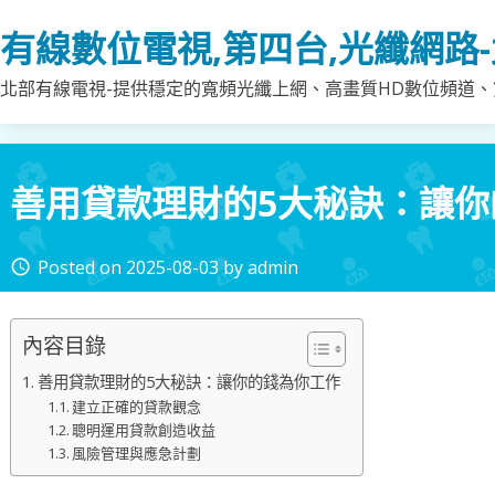
Skip
有線數位電視,第四台,光纖網路
to
content
北部有線電視-提供穩定的寬頻光纖上網、高畫質HD數位頻道、第
善用貸款理財的5大秘訣：讓你
Posted on
2025-08-03
by
admin
access_time
內容目錄
善用貸款理財的5大秘訣：讓你的錢為你工作
建立正確的貸款觀念
聰明運用貸款創造收益
風險管理與應急計劃