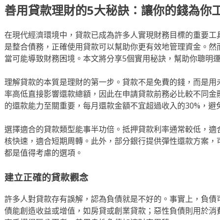
善用貸款理財的5大秘訣：讓你的錢為你
在現代經濟環境中，貸款已成為許多人實現財務目標的重要工
是整合債務，正確使用貸款可以幫助你更有效地管理資金。然
當可能導致財務困境。本文將分享5個實用秘訣，幫助你聰明
理解貸款的本質是理財的第一步。貸款不是免費的錢，而是用
率高低直接影響還款總額，因此在申請貸款前務必比較不同金
的還款能力至關重要，每月還款金額不宜超過收入的30%，避
選擇適合的貸款類型能事半功倍。抵押貸款利率通常較低，適
核快速，適合短期周轉。此外，部分銀行提供彈性還款方案，
都是值得考慮的選項。
建立正確的貸款觀念
許多人對貸款存有誤解，認為負債就是不好的。事實上，負債
債能創造收益或增值，如房貸或創業貸款；惡性負債則用於消