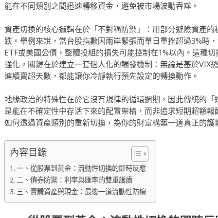
能在不同類別之間迅速轉移資金，避免被市場波動吞噬。
資產切換的核心邏輯在於「不對稱防禦」：用部分避險資產的
跌。舉例來說，當台股指數因兩岸緊張而單日重挫超過3%時，
ETF或美國公債，整體投組的損失可能控制在1%以內。這種
強化。關鍵在於建立一套個人化的觸發機制：無論是基於VIX
連續賣超天數，都能讓你冷靜執行預先設定的轉換動作。
地緣政治的特殊性在於它沒有規律的循環週期，因此傳統的「
是能在不確定性中存活下來的配置架構，而非追求短期超額報
如何透過資產類別的重新切換，為你的財富構築一道真正的護
內容目錄
一、從股票到黃金：流動性切換的即時反應
二、債券防禦：利率與匯率的雙重護盾
三、實體資產與現金：最後一道流動性防線