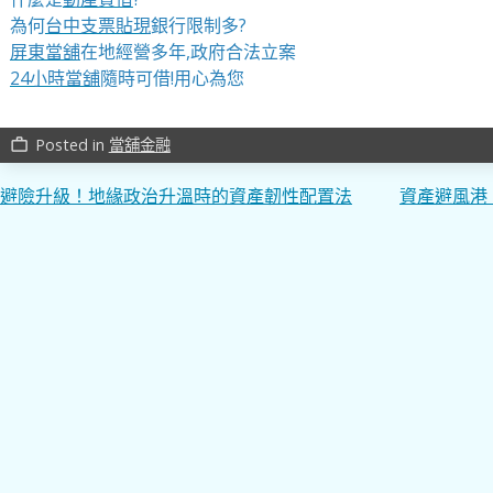
為何
台中支票貼現
銀行限制多?
屏東當舖
在地經營多年,政府合法立案
24小時當舖
隨時可借!用心為您
Posted in
當舖金融
work_outline
文
避險升級！地緣政治升溫時的資產韌性配置法
資產避風港
章
導
覽