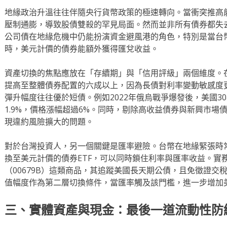
地緣政治升溫往往伴隨央行貨幣政策的極速轉向。當衝突推高
壓制通膨，導致股債雙殺的罕見局面。然而並非所有債券都失
公司債在地緣危機中仍能扮演資金避風港的角色，特別是當台
時，美元計價的債券能額外獲得匯兌收益。
資產切換的焦點應放在「存續期」與「信用評級」兩個維度。
提高至整體債券配置的六成以上，因為長債對利率變動敏感度
彈升幅度往往優於短債。例如2022年俄烏戰爭爆發後，美國30
1.9%，價格漲幅超過6%。同時，剔除高收益債券與新興市場
現違約風險擴大的問題。
對於台灣投資人，另一個關鍵是匯率避險。台幣在地緣緊張時
換至美元計價的債券ETF，可以同時鎖住利率與匯率收益。實
（00679B）這類商品，其追蹤美國長天期公債，且免徵證交
值幅度作為第二層切換條件，當匯率觸及該門檻，進一步增加
三、實體資產與現金：最後一道流動性防