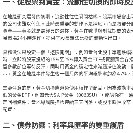
一、從股票到黃金：流動性切換的即時反
在地緣衝突爆發的初期，流動性往往瞬間枯竭。股票市場會出
的公司也難以倖免。此時最重要的動作不是猜底，而是將部分
資產——黃金就是最經典的選擇。黃金在戰爭與制裁期間的表
易市場24小時運作，提供了股票無法比擬的流動性出口。
具體做法是設定一個「避險開關」：例如當台北股市單週跌幅達
時，立即將股票投組的15%至25%轉入黃金ETF或實體黃金
留多數部位等待反彈，同時用黃金的穩定性來減緩淨值波動。
示，黃金在地緣事件發生後一個月內的平均報酬率約為4.7%，
需要注意的是，黃金切換應避免使用槓桿型商品，因為波動本
低的黃金ETF，例如元大S＆P黃金（00635U），能讓你在
定回補條件：當地緣風險指標連續三天回落，或股市跌幅收窄
配置。
二、債券防禦：利率與匯率的雙重護盾