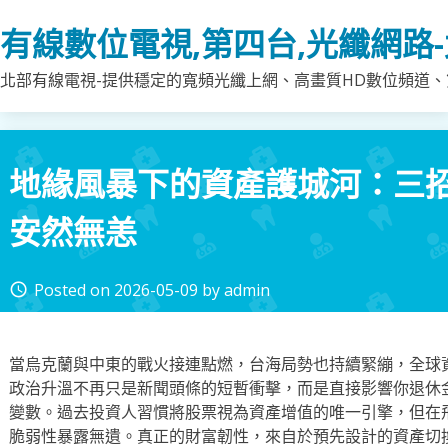
Skip
有線數位電視,第四台,光纖網路
to
content
北部有線電視-提供穩定的寬頻光纖上網、高畫質HD數位頻道、第
地緣風暴下的資產護城河：三
安然無恙
Posted on
2026-05-09
by
admin
access_time
當烏克蘭與中東的戰火接連點燃，台海局勢也持續緊繃，全球
政治升溫不再只是新聞頭條的短暫衝擊，而是直接影響你退休
變數。過去投資人習慣將股票視為資產增值的唯一引擎，但在
脆弱性暴露無遺。真正的財富韌性，來自於預先設計的資產切