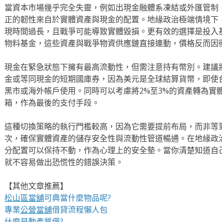
當資本市場幾乎完全失靈，例如出現金融體系凍結或外匯管制
正的韌性來自於實體資產與現金的配置。地緣政治極端情境下
現時間過長，且戰爭可能導致實體毀損。更有效的選擇是投入基
物料基金，這些資產與戰爭物資供應鏈直接連動，價格反而因
現金在緊急狀態下擁有最高流動性，但需注意持有幣別。建議將
金或等同現金的短期國庫券，因為美元是全球結算貨幣，即使
黑市或海外帳戶使用。同時可以考慮將2%至3%的資產轉為實
箱，作為最後的支付手段。
這種切換策略的執行門檻較高，因為它需要提前布局，而非等
次，確保實體資產的儲存安全性與流動性管道暢通。在地緣政
分配置可以保持不動，作為心理上的安全墊。當你清楚知道自
就不容易做出恐慌性的錯誤決策。
【其他文章推薦】
松山區當舖
可典當什麼物品呢?
專業
公營當舖
借貸流程懶人包
什麼是
動產質借
?