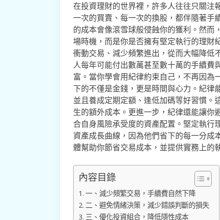
在投資理財的世界裡，許多人往往只關注
一次的買賣、每一次的換股，都伴隨著手
的成本會像滾雪球般侵蝕你的獲利。然而
場時機，而是你是否擁有堅定執行的理財
衝動交易、減少頻繁進出，從而大幅降低
人每年可能付出數萬甚至數十萬的手續費
富。當你學會用紀律約束自己，不再因為
下的不僅是金錢，更是時間與心力。紀律
並且養成定期定額、逢低加碼等好習慣。
生的額外成本。更進一步，紀律還能讓你
合自身風險承受度的資產配置。堅定執行
資產成長曲線，因為他們省下的每一分成
體幫助你節省交易成本，並提供實務上的
內容目錄
一、減少頻繁交易，手續費自然下降
二、避免情緒決策，減少錯誤判斷的損失
三、優化投資組合，降低隱性成本