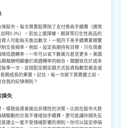
降
台灣股市，每次買賣股票除了支付券商手續費（通常
賣出時0.3%）。若加上選擇權、期貨等衍生性商品的
投資人可能每天進出數次，一個月下來手續費累積驚
控制交易頻率。例如，設定長期持有目標，只在資產
過降低週轉率，一年可以省下數萬元甚至更多。美國
長期報酬明顯優於高週轉率的組合，關鍵就在於成本
或每季一次，並搭配定期定額方式投資指數型基金或
場長期成長的果實。記住，每一次按下買賣鍵之前，
符合我的紀律規則？
的損失
婪，導致投資者做出非理性的決策。比如在股市大跌
情緒驅動的交易不僅增加手續費，更可能讓你錯失反
就是建立一套不受情緒影響的規則。你可以設定停損