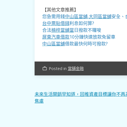
【其他文章推薦】
您急需用錢
中山區當舖
,
大同區當舖
安全、
台中票貼借錢
利息如何算?
合法
楠梓當舖當
日撥款不囉唆
屏東汽車借款
10分鐘快速放款免留車
中山區當舖
借款最快何時可撥款?
Posted in
當舖金融
work_outline
文
未來生活開銷早知道，回推資產目標讓你不再
焦慮
章
導
覽