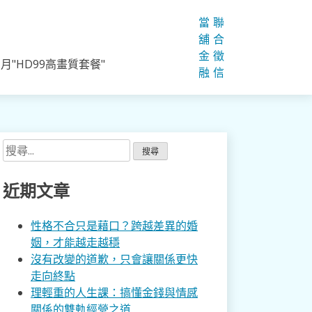
當
聯
舖
合
金
徵
"HD99高畫質套餐"
融
信
搜
尋
關
近期文章
鍵
字:
性格不合只是藉口？跨越差異的婚
姻，才能越走越穩
沒有改變的道歉，只會讓關係更快
走向終點
理輕重的人生課：搞懂金錢與情感
關係的雙軌經營之道