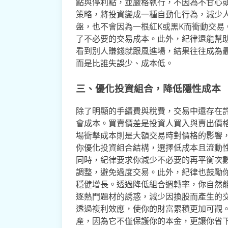
點與停利點，並嚴格執行，不因為不甘心
策略，將投資變成一種自動化行為，減少
盤，也不會因為一根紅K或黑K而衝動交易
了不必要的交易成本。此外，紀律還能幫助
看到別人賺錢就跟風進場，結果往往成為
而是比誰失誤少、成本低。
三、優化投資組合，降低隱性成本
除了明顯的手續費與稅費，交易中還存在
會成本。買賣價差是投資人買入與賣出價
場衝擊成本則是大額交易時對價格的影響
你優化投資組合結構，選擇低成本且流動性
同時，紀律要求你減少不必要的再平衡次
調整，避免過度交易。此外，紀律也鼓勵
穩健增長。透過降低組合週轉率，你自然
逐熱門題材的誘惑，減少因換股而產生的
透過複利效應，使你的財富累積更加可觀
產，因為它不僅保護你的本金，更讓你省