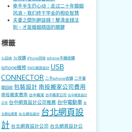
牵手半生仍心动：走过二十年婚姻
风浪，我们终于学会的相处智慧
夫妻之間別避談錢！釐清金錢法
則，才是婚姻穩固的關鍵
標籤
3c收購
iphone手機收購
3c回收
iPhone回收
USB
iphone維修
RWD網頁設計
CONNECTOR
二手iphone收購
二手筆
包裝設計
南投搬家公司費用
電回收
南投搬家費用
台中搬家
台中搬家公司
台中網頁設計
台中電動車
台中網頁設計公司推薦
公司
台
台北網頁設
台北網站設計
北網站建置
計
台北網頁設計公司
台北網頁設計公