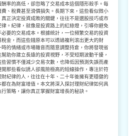
報酬率的高低，卻忽略了交易成本這個隱形殺手。每
續費、稅費甚至滑價損失。長期下來，這些看似微小
，真正決定投資成敗的關鍵，往往不是選股技巧或市
紀律。紀律，就像是投資路上的紅綠燈，引導你避免
不必要的交易成本。根據統計，一位頻繁交易的投資
與稅金，而這些錢原本可以透過複利滾出更大的財
一時的情緒或市場雜音而隨意調整持倉，你將發現省
能幫助你建立長遠的投資視野，不受短期波動干擾，
這些習慣不僅減少交易次數，也降低因預測失誤而產
避開那些看似誘人卻風險極高的短線操作，專注於符
理財紀律的人，往往在十年、二十年後擁有更穩健的
本都在為財富增值。本文將深入探討理財紀律如何具
執行策略，讓你真正掌握財富增長的秘訣。