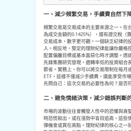
一、減少頻繁交易，手續費自然下
頻繁交易是交易成本的主要來源之一。在
為成交金額的0.1425%），還有證交稅（
交易成本，數字更可觀。一個缺乏紀律的
人。相反地，堅定的理財紀律能讓你嚴格
配置偏離目標或基本面惡化時才調整。透
先鋒集團研究發現，週轉率低的投資組合
節省。實務上，你可以將交易限制在每月
ETF，這樣不僅減少手續費，還能享受市
先問自己：這次交易的必要性為何？是否
二、避免情緒決策，減少錯誤判斷
市場的波動往往會觸發人性中的恐懼與貪
時恐慌殺出，或在漲勢中盲目追高，這些
彈機會或買在高點。理財紀律的核心之一