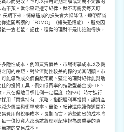
或貪心而更改。也可以採用定期定額或定期不定額的
人為干預。當你堅定遵守紀律，就不再需要每天盯
。長期下來，情緒造成的損失會大幅降低，連帶節省
你避開所謂的「FOMO」（錯失恐懼症），避免因
最後一隻老鼠。記住，穩健的理財不是比誰跑得快，
許多隱性成本，例如買賣價差、市場衝擊成本以及機
格之間的差距，對於流動性較差的標的尤其明顯。市
，可能導致成交價偏離預期。堅定的理財紀律能幫助
佳的投資工具，例如低費率的指數型基金或ETF。
數，只在偏離目標比例一定幅度（如5%）時才進行
你採用「買進持有」策略，搭配股利再投資，讓資產
能減少價差與衝擊成本。最後，紀律還能讓你避開追
交易費用與稅務成本。長期而言，這些節省的成本將
。每一位投資人都應該將理財紀律視為最重要的資
下無謂的交易成本。