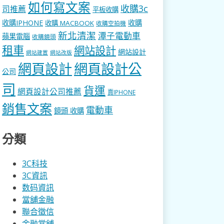
如何寫文案
收購3c
司推薦
平板收購
收購IPHONE
收購
收購 MACBOOK
收購空拍機
新北清潔
潭子電動車
蘋果電腦
收購鏡頭
租車
網站設計
網站設計
網站建置
網站改版
網頁設計
網頁設計公
公司
司
貨運
網頁設計公司推薦
賣IPHONE
銷售文案
電動車
鏡頭 收購
分類
3C科技
3C資訊
数码資訊
當舖金融
聯合徵信
金融當舖