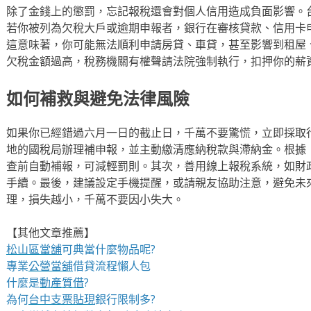
除了金錢上的懲罰，忘記報稅還會對個人信用造成負面影響。
若你被列為欠稅大戶或逾期申報者，銀行在審核貸款、信用卡
這意味著，你可能無法順利申請房貸、車貸，甚至影響到租屋
欠稅金額過高，稅務機關有權聲請法院強制執行，扣押你的薪
如何補救與避免法律風險
如果你已經錯過六月一日的截止日，千萬不要驚慌，立即採取
地的國稅局辦理補申報，並主動繳清應納稅款與滯納金。根據
查前自動補報，可減輕罰則。其次，善用線上報稅系統，如財
手續。最後，建議設定手機提醒，或請親友協助注意，避免未
理，損失越小，千萬不要因小失大。
【其他文章推薦】
松山區當舖
可典當什麼物品呢?
專業
公營當舖
借貸流程懶人包
什麼是
動產質借
?
為何
台中支票貼現
銀行限制多?