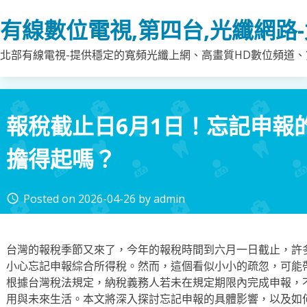
Skip
有線數位電視,第四台,光纖網路
to
content
北部有線電視-提供穩定的寬頻光纖上網、高畫質HD數位頻道、第
報稅截止日6月1日！忘記申報
擔得起嗎？
Posted on
2026-04-26
by
admin
access_time
台灣的報稅季節又來了，今年的報稅時間到六月一日截止，許
小心忘記申報綜合所得稅。然而，這個看似小小的疏忽，可能
根據台灣稅法規定，納稅義務人若未在規定期限內完成申報，
用與未來生活。本文將深入探討忘記申報的具體影響，以及如