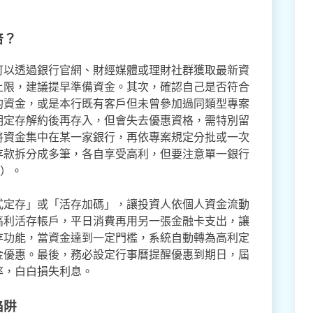
倍？
可以透過銀行官網、財經媒體或理財社群獲取最新資
上限，建議提早準備資金。其次，確認自己是否符合
的資金，或是本行既有客戶但未曾參加過同類型專案
期定存解約後再存入，但會失去優惠資格，需特別留
將資金集中在某一家銀行，再依專案規定分批或一次
存款拆分成多筆，各自享受高利，但要注意單一銀行
元）。
式定存」或「活存加碼」，讓投資人依個人資金流動
高利活存帳戶，平日消費再用另一張金融卡支出，讓
存功能，當資金達到一定門檻，系統自動轉為高利定
金優惠。最後，務必設定行事曆提醒優惠到期日，屆
率，白白損失利息。
陷阱