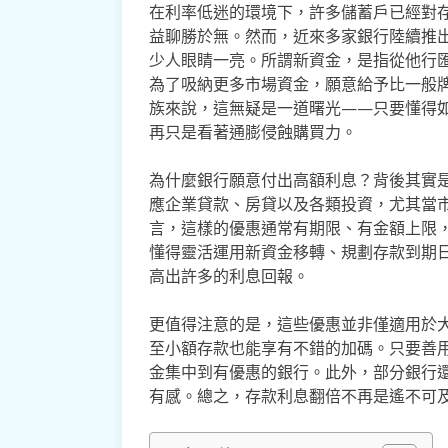
在利率低迷的環境下，許多儲蓄戶已經對
益聊勝於無。然而，近來多家銀行陸續推
少人眼睛一亮。所謂新資金，是指從他行
為了吸納更多市場資金，願意給予比一般
族來說，這無疑是一道曙光——只要懂得
再只是看著通膨侵蝕購買力。
為什麼銀行願意付出高額利息？背後其實
應企業貸款、房貸以及各類投資，尤其當
言，這樣的優惠通常有期限、有金額上限
懂得靈活運用新資金移轉、規劃存款到期
高出許多的利息回報。
更值得注意的是，這些優惠並非僅適用於
至小額存款也能享有不錯的加碼。只要善用
金集中到有優惠的銀行。此外，部分銀行
有感。總之，存款利息翻倍不再是遙不可