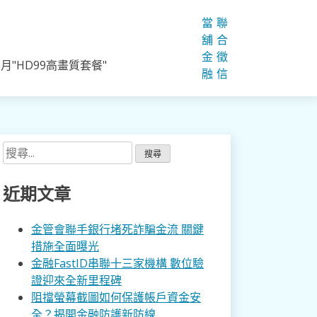
當
聯
舖
合
金
徵
"HD99高畫質套餐"
融
信
搜
尋
關
近期文章
鍵
字:
金管會聯手銀行堵死詐騙金流 關鍵
措施全面曝光
金融FastID串聯十三家機構 數位驗
證迎來全新里程碑
阻擋螢幕截圖如何保護帳戶資金安
全？揭開金融防護新防線