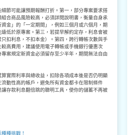
些細節可能讓預期報酬打折。第一，部分專案要求搭
類組合商品風險較高，必須詳閱說明書，衡量自身承
新資金」的「一定期間」，例如三個月或六個月，期
能遠低於原專案。第三，若提早解約定存，利息會被
常只扣利息，不扣本金）。第四，跨行轉帳次數與手
生較高費用，建議使用電子轉帳或手機銀行優惠次
分專案規定新資金必須留存至少半年，期間無法自由
試算實際利率與總收益，扣除各項成本後是否仍明顯
在流動性高的帳戶，避免所有資金都卡在限制條件
是讓存款利息翻倍跳的聰明工具，使你的儲蓄不再被
活種種挑戰！