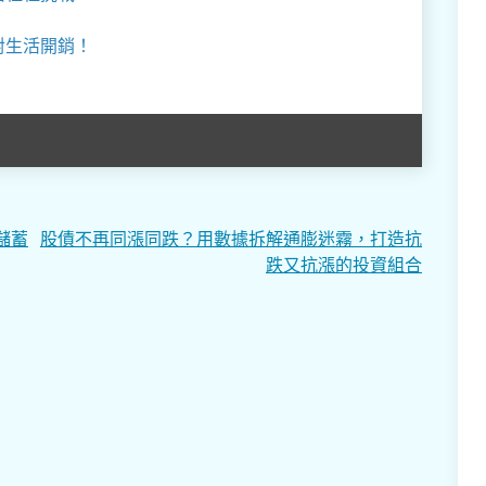
對生活開銷！
儲蓄
股債不再同漲同跌？用數據拆解通膨迷霧，打造抗
跌又抗漲的投資組合