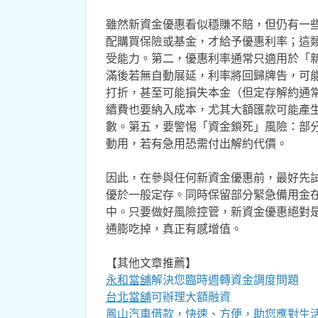
雖然新資金優惠看似穩賺不賠，但仍有一
配購買保險或基金，才給予優惠利率；這
受能力。第二，優惠利率通常只適用於「
滿後若無自動展延，利率將回歸牌告，可
打折，甚至可能損失本金（但定存解約通
續費也要納入成本，尤其大額匯款可能產
數。第五，要警惕「資金鎖死」風險：部
動用，若有急用恐需付出解約代價。
因此，在參與任何新資金優惠前，最好先
優於一般定存。同時保留部分緊急備用金
中。只要做好風險控管，新資金優惠絕對
通膨吃掉，真正有感增值。
【其他文章推薦】
永和當舖
解決您臨時週轉資金調度問題
台北當舖
可辦理大額融資
鳳山汽車借款
，快速、方便，助您應對生