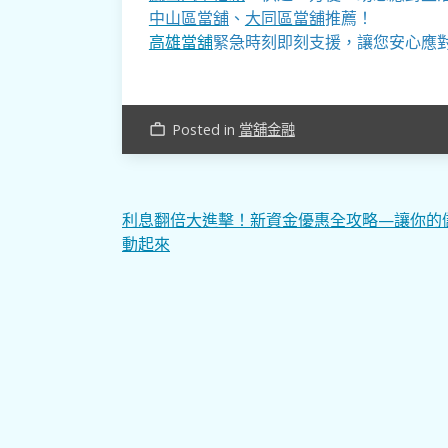
中山區當舖
、
大同區當舖
推薦！
高雄當舖
緊急時刻即刻支援，讓您安心應
Posted in
當舖金融
work_outline
文
利息翻倍大進擊！新資金優惠全攻略—讓你的
動起來
章
導
覽