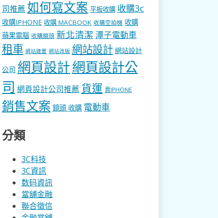
如何寫文案
收購3c
司推薦
平板收購
收購IPHONE
收購
收購 MACBOOK
收購空拍機
新北清潔
潭子電動車
蘋果電腦
收購鏡頭
租車
網站設計
網站設計
網站建置
網站改版
網頁設計
網頁設計公
公司
司
貨運
網頁設計公司推薦
賣IPHONE
銷售文案
電動車
鏡頭 收購
分類
3C科技
3C資訊
数码資訊
當舖金融
聯合徵信
金融當舖