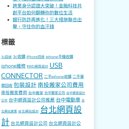
跨業身分認證大突破！金融科技共
創平台如何翻轉你的數位生活
銀行防詐再進化！三大措施聯合出
擊，守住你的血汗錢
標籤
3c收購
iphone手機收購
3c回收
iPhone回收
USB
iphone維修
RWD網頁設計
CONNECTOR
二手iphone收購
二手筆
包裝設計
南投搬家公司費用
電回收
南投搬家費用
台中搬家
台中搬家公司
台中網頁設計
台中電動車
台中網頁設計公司推薦
公司
台
台北網頁設
台北網站設計
北網站建置
計
台北網頁設計公司
台北網頁設計公