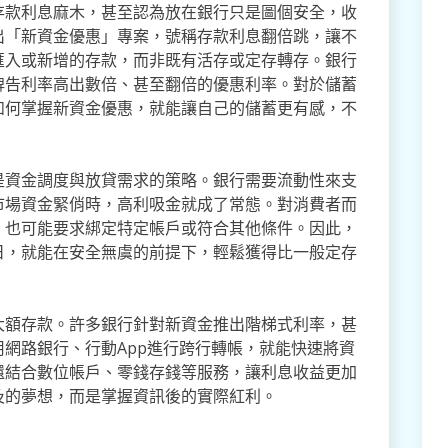
存款利息麻木，甚至認為放在銀行只是圖個安全，收
出「新資金優惠」專案，號稱存款利息翻倍跳，讓不
匯入或新增的存款，而非既有活存或定存轉存。銀行
牌告利率高出數倍、甚至翻倍的優惠利率。對於儲蓄
如何掌握新資金優惠，就能讓自己的儲蓄更有感，不
是資金調度與放貸需求的策略。銀行需要流動性來支
市場資金緊俏時，高利吸金就成了常態。對消費者而
，也可能要求綁定特定帳戶或符合其他條件。因此，
日，就能在安全無虞的前提下，輕鬆獲得比一般定存
大額存款。許多銀行針對新資金推出階梯式利率，甚
網路銀行、行動App進行跨行轉帳，就能快速將資
還結合數位帳戶、零錢存錢等服務，讓利息收益更加
及的夢想，而是掌握資訊後的實際紅利。