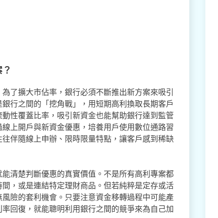
案？
，為了擴大市佔率，銀行必須不斷推出新方案來吸引
是銀行之間的「挖角戰」，用短期高利換取長期客戶
流動性覆蓋比率，吸引新資金也能幫助銀行達到監管
過線上開戶與新資金優惠，培養用戶使用數位通路習
往往伴隨線上申辦、限時限量特點，讓客戶感到稀缺
就能清楚判斷優惠的真實價值。不是所有高利專案都
時間，或是連結特定理財商品。但若純粹是定存或活
無風險的套利機會。只要注意資金移轉過程中可能產
利率回復，就能聰明利用銀行之間的競爭來為自己加