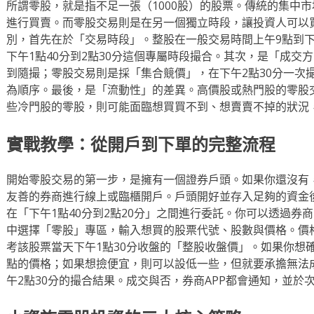
所謂零股，就是指不足一張（1000股）的股票。傳統的集中
進行買賣。而零股交易則是在另一個獨立時段，讓投資人可以買
別，首先在於「交易時段」。整股在一般交易時間上午9點到下
下午1點40分到2點30分這個專屬時段撮合。其次，是「成交
到隨撮；零股交易則是採「集合競價」，在下午2點30分一次
為順序。最後，是「流動性」的差異。高價股或熱門股的零股
些冷門股的零股，則可能面臨想買買不到、想賣賣不掉的狀況
實戰教學：從開戶到下單的完整流程
開始零股交易的第一步，是擁有一個證券戶頭。如果你還沒有，
友善的券商進行線上或臨櫃開戶。戶頭開好並存入足夠的資金
在「下午1點40分到2點20分」之間進行委託。你可以透過券
中選擇「零股」專區，輸入想買的股票代號、股數與價格。價
考該股票當天下午1點30分收盤的「整股收盤價」。如果你想
點的價格；如果想撿便宜，則可以設低一些，但就要承擔無法
午2點30分的撮合結果。成交與否，券商APP都會通知，並於