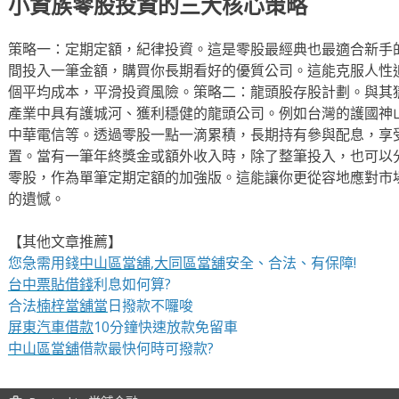
小資族零股投資的三大核心策略
策略一：定期定額，紀律投資。這是零股最經典也最適合新手
間投入一筆金額，購買你長期看好的優質公司。這能克服人性
個平均成本，平滑投資風險。策略二：龍頭股存股計劃。與其
產業中具有護城河、獲利穩健的龍頭公司。例如台灣的護國神
中華電信等。透過零股一點一滴累積，長期持有參與配息，享
置。當有一筆年終獎金或額外收入時，除了整筆投入，也可以
零股，作為單筆定期定額的加強版。這能讓你更從容地應對市
的遺憾。
【其他文章推薦】
您急需用錢
中山區當舖
,
大同區當舖
安全、合法、有保障!
台中票貼借錢
利息如何算?
合法
楠梓當舖當
日撥款不囉唆
屏東汽車借款
10分鐘快速放款免留車
中山區當舖
借款最快何時可撥款?