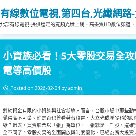
Skip
有線數位電視,第四台,光纖網路
to
content
北部有線電視-提供穩定的寬頻光纖上網、高畫質HD數位頻道、第
小資族必看！5大零股交易全
電等高價股
Posted on
2026-02-04
by
admin
access_time
對於資金有限的小資族與社會新鮮人而言，台股市場中那些動
覺得高不可攀。你是否也曾看著台積電、大立光或聯發科的股
緣？過去，買賣股票以「張」為單位，一張就是一千股，這確
全不同了。零股交易的全面開放與制度優化，已經為廣大投資