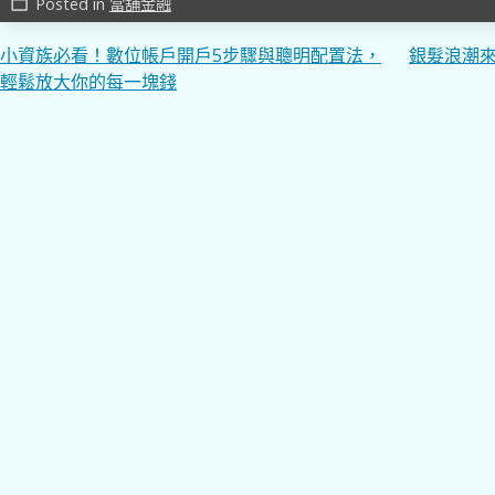
Posted in
當舖金融
work_outline
文
小資族必看！數位帳戶開戶5步驟與聰明配置法，
銀髮浪潮
輕鬆放大你的每一塊錢
章
導
覽