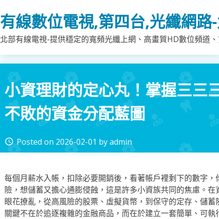
Skip
有線數位電視,第四台,光纖網路
to
content
北部有線電視-提供穩定的寬頻光纖上網、高畫質HD數位頻道、第
小資理財的定心丸！掌握三三
不敗的資金分配藍圖
Posted on
2026-02-01
by
admin
access_time
每個月薪水入帳，扣除必要開銷後，看著帳戶裡剩下的數字，
險，想儲蓄又擔心通膨侵蝕，這是許多小資族共同的焦慮。在
眼花撩亂，從高風險的股票、虛擬貨幣，到保守的定存、儲蓄
關鍵不在於追逐複雜的金融商品，而在於建立一套簡單、可執