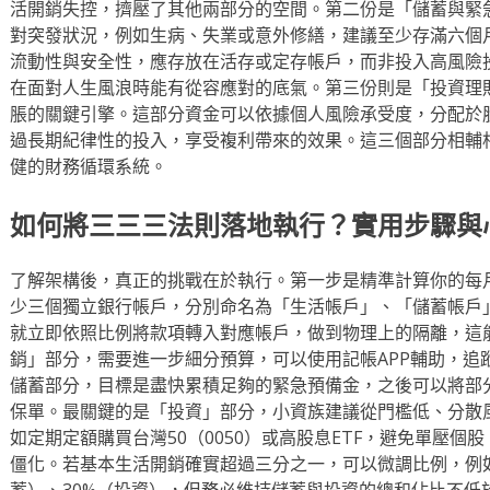
活開銷失控，擠壓了其他兩部分的空間。第二份是「儲蓄與緊
對突發狀況，例如生病、失業或意外修繕，建議至少存滿六個
流動性與安全性，應存放在活存或定存帳戶，而非投入高風險
在面對人生風浪時能有從容應對的底氣。第三份則是「投資理
脹的關鍵引擎。這部分資金可以依據個人風險承受度，分配於股
過長期紀律性的投入，享受複利帶來的效果。這三個部分相輔
健的財務循環系統。
如何將三三三法則落地執行？實用步驟與
了解架構後，真正的挑戰在於執行。第一步是精準計算你的每
少三個獨立銀行帳戶，分別命名為「生活帳戶」、「儲蓄帳戶
就立即依照比例將款項轉入對應帳戶，做到物理上的隔離，這
銷」部分，需要進一步細分預算，可以使用記帳APP輔助，追
儲蓄部分，目標是盡快累積足夠的緊急預備金，之後可以將部
保單。最關鍵的是「投資」部分，小資族建議從門檻低、分散風
如定期定額購買台灣50（0050）或高股息ETF，避免單壓
僵化。若基本生活開銷確實超過三分之一，可以微調比例，例如
蓄）、30%（投資），但務必維持儲蓄與投資的總和佔比不低