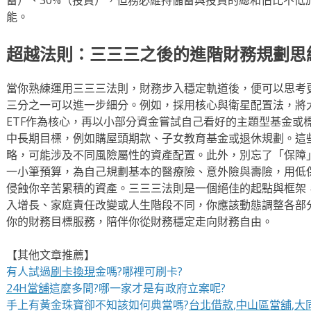
能。
超越法則：三三三之後的進階財務規劃思
當你熟練運用三三三法則，財務步入穩定軌道後，便可以思考
三分之一可以進一步細分。例如，採用核心與衛星配置法，將
ETF作為核心，再以小部分資金嘗試自己看好的主題型基金或
中長期目標，例如購屋頭期款、子女教育基金或退休規劃。這
略，可能涉及不同風險屬性的資產配置。此外，別忘了「保障
一小筆預算，為自己規劃基本的醫療險、意外險與壽險，用低
侵蝕你辛苦累積的資產。三三三法則是一個絕佳的起點與框架
入增長、家庭責任改變或人生階段不同，你應該動態調整各部
你的財務目標服務，陪伴你從財務穩定走向財務自由。
【其他文章推薦】
有人試過
刷卡換現
金嗎?哪裡可刷卡?
24H當舖
這麼多間?哪一家才是有政府立案呢?
手上有黃金珠寶卻不知該如何典當嗎?
台北借款
,
中山區當舖
,
大