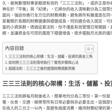
久、被無數理財專家驗證有效的「三三三法則」，或許正是你
神在於「平衡」與「紀律」，它將你的收入清晰劃分為三個等
面向，強迫你進行全方位的財務規劃，避免將所有雞蛋放在同
是著眼於長期的財務健康與穩健成長，特別適合收入固定、可
富的小資族群。透過這套法則，你不僅能有效管理日常開銷，
網，並讓資金在可控的風險下穩健增值，逐步擺脫月光族的循
內容目錄
三三三法則的核心架構：生活、儲蓄、投資的黃金三角
如何將三三三法則落地執行？實用步驟與心法
超越法則：三三三之後的進階財務規劃思維
三三三法則的核心架構：生活、儲蓄、投
三三三法則將每月稅後收入，簡單地均分為三等份。第一份是
電、伙食、交通、娛樂等所有日常必要與非必要支出。這個部
在收入的三分之一以內，是避免過度消費、維持財務紀律的第