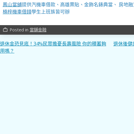
鳳山當舖
提供汽機車借款、高雄票貼、金飾名錶典當、 房地融
楠梓機車借錢
學生上班族皆可辦
Posted in
當舖金融
work_outline
文
退休金恐見底！34%民眾擔憂長壽風險 你的積蓄夠
退休後健
用嗎？
章
導
覽