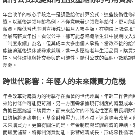
年金改革的核心手段之一是調整給付計算公式。這些技術性修
遠。以延後請領年齡為例，不僅意味著少領幾年給付，更可能
薪資。降低替代率則直接減少每月入帳金額，在物價上漲環境
至最高薪資年份，看似公平，卻可能忽略職業生涯中後期收入
「制度永續」為名，但其成本大多由個人承擔。當改革後的給
能被迫延後退休或尋求兼職，進一步壓縮老年生活品質。購買
擇、居住環境與社交參與的可能性。給付公式的每個小數點調
差距。
跨世代影響：年輕人的未來購買力危機
年金改革對購買力的衝擊存在顯著的世代差異。年輕工作者面
來給付條件可能更苛刻，另一方面需承擔現行制度的轉型成本
負擔已壓縮當下購買力，而未來給付的不確定性更削弱長期財
口結構將更趨老化，基金財務壓力只增不減。這意味著改革可
未來購買力。更值得關注的是，年金制度與整體經濟的連結。
而過度儲蓄，將抑制消費動能，影響經濟成長，形成惡性循環