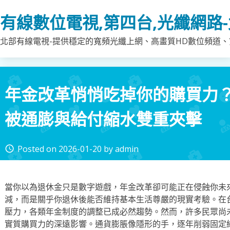
Skip
有線數位電視,第四台,光纖網路
to
content
北部有線電視-提供穩定的寬頻光纖上網、高畫質HD數位頻道、第
年金改革悄悄吃掉你的購買力
被通膨與給付縮水雙重夾擊
Posted on
2026-01-20
by
admin
access_time
當你以為退休金只是數字遊戲，年金改革卻可能正在侵蝕你未
減，而是關乎你退休後能否維持基本生活尊嚴的現實考驗。在
壓力，各類年金制度的調整已成必然趨勢。然而，許多民眾尚
實質購買力的深遠影響。通貨膨脹像隱形的手，逐年削弱固定