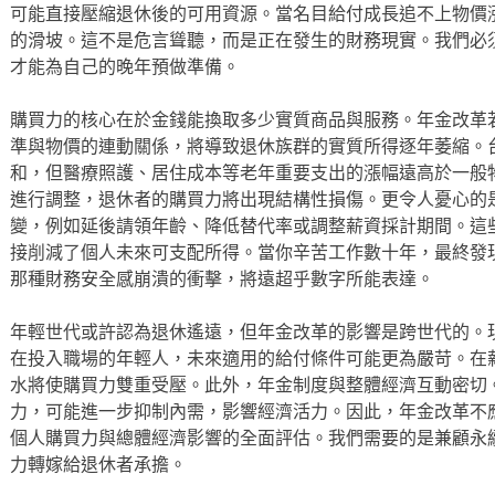
可能直接壓縮退休後的可用資源。當名目給付成長追不上物價
的滑坡。這不是危言聳聽，而是正在發生的財務現實。我們必
才能為自己的晚年預做準備。
購買力的核心在於金錢能換取多少實質商品與服務。年金改革
準與物價的連動關係，將導致退休族群的實質所得逐年萎縮。
和，但醫療照護、居住成本等老年重要支出的漲幅遠高於一般
進行調整，退休者的購買力將出現結構性損傷。更令人憂心的
變，例如延後請領年齡、降低替代率或調整薪資採計期間。這
接削減了個人未來可支配所得。當你辛苦工作數十年，最終發
那種財務安全感崩潰的衝擊，將遠超乎數字所能表達。
年輕世代或許認為退休遙遠，但年金改革的影響是跨世代的。
在投入職場的年輕人，未來適用的給付條件可能更為嚴苛。在
水將使購買力雙重受壓。此外，年金制度與整體經濟互動密切
力，可能進一步抑制內需，影響經濟活力。因此，年金改革不
個人購買力與總體經濟影響的全面評估。我們需要的是兼顧永
力轉嫁給退休者承擔。