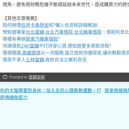
視角，避免將財務危機不斷遞延給未來世代，造成購買力的跨
【其他文章推薦】
如何辦理
信用卡換現金
呢?懶人包流程詳細解說!
想知道哪家
台北當舖
,
台北汽車借款
,
台北機車借款
，借款利息比
哪裡有專辦
屏東汽機車借款
?
快速借款
24H當鋪
不打烊安心貸,想知道更多貸款流程?
隨借隨還,
高雄借貸
以一流服務,當日放款快速保密,讓你輕鬆借貸
借款不求人
士林當鋪
,政府合法立案利息低
Posted in
當舖金融
work_outline
文
你的大腦需要防身術：加入全民心理衛教運動，打
居家修繕無
造情緒免疫力
章
導
覽