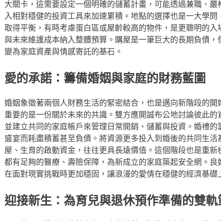
大關卡，這需要設定一個明確的儲蓄計畫，可能透過兼職、嚴
入相對穩健的投資工具來加速累積。地點的選擇也是一大學問
取得平衡，有時考慮蛋白區或屋齡較高的物件，是更聰明的入
與未來維護成本納入整體預算。購屋是一筆巨大的長期負債，
變為家庭資產與情感寄託的基石。
愛的承諾：籌備婚姻與家庭的財務藍圖
婚姻象徵著兩個人財務生活的緊密結合，也是邁向新階段的開
重要的是一份關於未來的共識。雙方應開誠布公地討論彼此的
並建立共同的家庭帳戶來管理日常開銷、儲蓄與投資。婚禮的
盛宴而耗盡積蓄甚至負債。將資源更多投入到婚後的共同生活
屋、生育的啟動資金，往往更具長遠價值。這個階段也是重新
都有足夠的醫療、壽險保障，為新成立的家庭築起安全網。良
在面對現實挑戰時更加穩固，讓浪漫的愛情在穩健的經濟基礎
迎接新生：為育兒與退休預作準備的雙軌