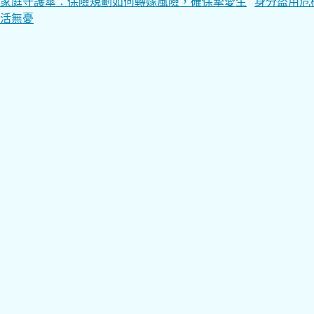
文
家庭守護傘：保險規劃如何轉嫁風險，確保摯愛生
身分盜用危
活無憂
章
導
覽