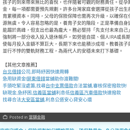
孩子的到來帶來無比的喜悅，也伴隨著可觀的財務責任。從孕
金，每一項都需要預先規劃。許多台灣家庭會選擇從孩子出生
育累積資本。同時，父母的保險保障也需再次升級，以確保在
源無虞。令人容易忽略的是，養育子女的階段，正是準備自身
能趨於高峰，但支出也最為龐大。務必堅持「先支付未來自己
強制將一部分收入投入退休帳戶，如勞退自提、個人IRA或長
使每月投入金額不算巨大，長期下來也能積沙成塔。教養孩子
並行不悖的雙軌財務工程，為兩代人的安穩未來打下基礎。
【其他文章推薦】
台北借錢
公司,即時紓困快速周轉
急用缺資金!
屏東借錢
當舖助你渡難關!
手頭吃緊沒處籌,找尋
台中支票借款
合法當舖,審核保密撥款快!
缺現金,急紓困,
信義區當舖
利息低
信義區汽車借款
快速撥款
找尋合法
大安區當舖
,利息公道安心貸安心還
Posted in
當舖金融
work_outline