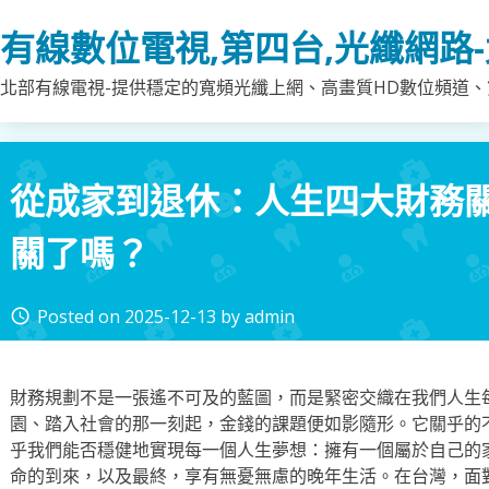
Skip
有線數位電視,第四台,光纖網路
to
content
北部有線電視-提供穩定的寬頻光纖上網、高畫質HD數位頻道、第
從成家到退休：人生四大財務
關了嗎？
Posted on
2025-12-13
by
admin
access_time
財務規劃不是一張遙不可及的藍圖，而是緊密交織在我們人生
園、踏入社會的那一刻起，金錢的課題便如影隨形。它關乎的
乎我們能否穩健地實現每一個人生夢想：擁有一個屬於自己的
命的到來，以及最終，享有無憂無慮的晚年生活。在台灣，面