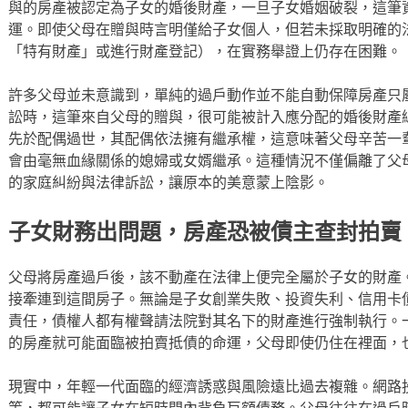
與的房產被認定為子女的婚後財產，一旦子女婚姻破裂，這筆
運。即使父母在贈與時言明僅給子女個人，但若未採取明確的
「特有財產」或進行財產登記），在實務舉證上仍存在困難。
許多父母並未意識到，單純的過戶動作並不能自動保障房產只
訟時，這筆來自父母的贈與，很可能被計入應分配的婚後財產
先於配偶過世，其配偶依法擁有繼承權，這意味著父母辛苦一
會由毫無血緣關係的媳婦或女婿繼承。這種情況不僅偏離了父
的家庭糾紛與法律訴訟，讓原本的美意蒙上陰影。
子女財務出問題，房產恐被債主查封拍賣
父母將房產過戶後，該不動產在法律上便完全屬於子女的財產
接牽連到這間房子。無論是子女創業失敗、投資失利、信用卡
責任，債權人都有權聲請法院對其名下的財產進行強制執行。
的房產就可能面臨被拍賣抵債的命運，父母即使仍住在裡面，
現實中，年輕一代面臨的經濟誘惑與風險遠比過去複雜。網路
等，都可能讓子女在短時間內背負巨額債務。父母往往在過戶