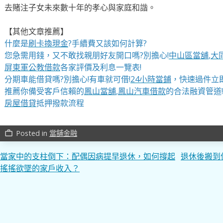
去賭注子女未來數十年的孝心與家庭和諧。
【其他文章推薦】
什麼是
刷卡換現金
?手續費又該如何計算?
您急需用錢，又不敢找親朋好友開口嗎?別擔心!
中山區當舖
,
大
屏東軍公教借款
各家評價及利息一覽表!
分期車能借貸嗎?別擔心!有車就可借!
24小時當鋪
，快速過件立即
推薦你備受客戶信賴的
鳳山當舖
,
鳳山汽車借款
的合法融資管道!
房屋借貸
抵押撥款流程
Posted in
當舖金融
work_outline
文
當家中的支柱倒下：配偶因病提早退休，如何撐起
退休後搬到
搖搖欲墜的家戶收入？
章
導
覽