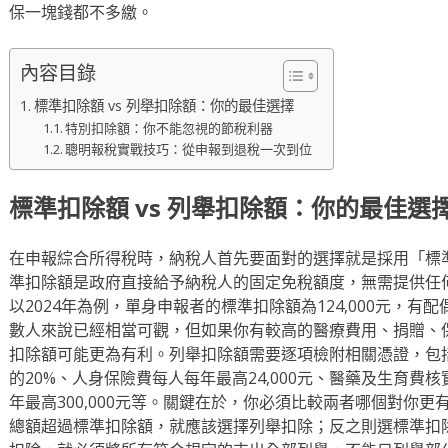
保一塊錢都不多繳。
內容目錄
標準扣除額 vs 列舉扣除額：你的最佳選擇
特別扣除額：你不能忽視的節稅利器
聰明報稅實戰技巧：從申報到退稅一次到位
標準扣除額 vs 列舉扣除額：你的最佳選
在申報綜合所得稅時，納稅人首先要面對的選擇就是採用「標
準扣除額是政府直接給予納稅人的固定免稅額度，無需提供任
以2024年為例，單身申報者的標準扣除額為124,000元，有配
數人來說已經相當可觀，但如果你有較高的醫療費用、捐贈、
扣除額可能更為有利。列舉扣除額需要逐項檢附相關憑證，包
的20%、人身保險費每人每年最高24,000元、醫藥及生育
年最高300,000元等。關鍵在於，你必須比較兩者哪個對你
總額超過標準扣除額，就應該選擇列舉扣除；反之則選標準扣