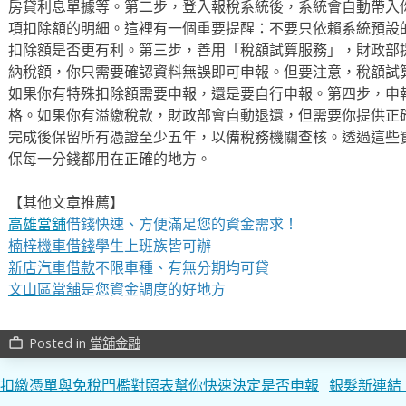
房貸利息單據等。第二步，登入報稅系統後，系統會自動帶入
項扣除額的明細。這裡有一個重要提醒：不要只依賴系統預設
扣除額是否更有利。第三步，善用「稅額試算服務」，財政部
納稅額，你只需要確認資料無誤即可申報。但要注意，稅額試
如果你有特殊扣除額需要申報，還是要自行申報。第四步，申
格。如果你有溢繳稅款，財政部會自動退還，但需要你提供正
完成後保留所有憑證至少五年，以備稅務機關查核。透過這些
保每一分錢都用在正確的地方。
【其他文章推薦】
高雄當舖
借錢快速、方便滿足您的資金需求！
楠梓機車借錢
學生上班族皆可辦
新店汽車借款
不限車種、有無分期均可貸
文山區當舖
是您資金調度的好地方
Posted in
當舖金融
work_outline
文
扣繳憑單與免稅門檻對照表幫你快速決定是否申報
銀髮新連結