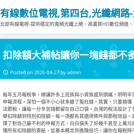
Skip
有線數位電視,第四台,光纖網路
to
content
北部有線電視-提供穩定的寬頻光纖上網、高畫質HD數位頻道、第
扣除額大補帖讓你一塊錢都不
Posted on
2026-04-27
by
admin
access_time
每年五月報稅季，總讓許多上班族與小資族感到頭痛。明明辛
申報流程，深怕一個不小心就多繳了冤枉錢。其實，只要搞懂
法節稅，讓每一分辛苦錢都留在自己口袋。台灣的稅法設計了
舉扣除額到特別扣除額，每一項都有其適用條件與節稅效益。
擇了對自己最不利的申報方式，白白損失了好幾千甚至上萬元
懂所有扣除額的奧秘，從基本概念到進階技巧，讓你在報稅時