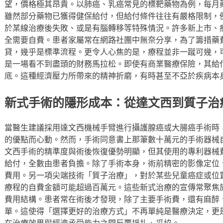
望，價格極其昂貴。以肺癌、乳癌常見的標靶藥物為例，每月
雖然部分藥物已獲得健保給付，但給付條件往往有嚴格限制，
於某線治療後失敗、或是有腦轉移等特殊情況。許多新上市、
全需要自費。患者家屬常在網路社團中無奈分享，為了籌措藥
貸，幾乎是標準流程。更令人心焦的是，療程並非一蹴可幾，
是一場看不到盡頭的財務馬拉松。即使有商業醫療保險，其給
底。這種經濟壓力所帶來的精神折磨，有時甚至不亞於疾病本
新式手術的隱形成本：從達文西到質子治
當醫生建議採用達文西機械手臂進行攝護腺癌或大腸癌手術時
的優點而心動。然而，手術同意書上那筆數十萬元的手術器械
文西手術的精準度與術後恢復優勢明顯，但其使用的專利器械
給付，全數由患者負擔。除了手術本身，術前精密的影像定位
費用。另一項尖端技術「質子治療」，對於某些兒童癌症或位
療程的自費金額可能超過百萬元。這些新式治療的宣傳常聚焦
費用結構。患者常在術後才發現，除了主要手術費，還有麻醉
單。這使得「選擇更好的治療方式」不再單純是醫療決定，更
在治療效果與經濟承受能力之間反覆掙扎、妥協。