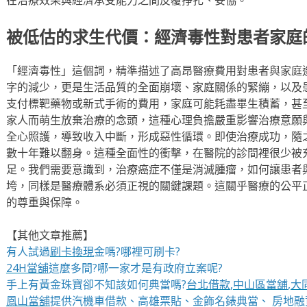
被低估的求生代價：經濟毒性對患者家庭
「經濟毒性」這個詞，精準描述了高昂醫療費用對患者與家庭
字的減少，更是生活品質的全面崩壞、家庭關係的緊繃，以及
支付標靶藥物或新式手術的費用，家庭可能耗盡畢生積蓄，甚
家人而萌生放棄治療的念頭，這種心理負擔嚴重影響治療意願
全心照護，導致收入中斷，形成惡性循環。即使治療成功，隨
數十年難以翻身。這種全面性的衝擊，在醫院的診間裡很少被
足。我們需要意識到，治療癌症不僅是消滅腫瘤，如何讓患者
垮，同樣是醫療體系必須正視的關鍵課題。這關乎醫療的公平
的尊重與保障。
【其他文章推薦】
有人試過
刷卡換現
金嗎?哪裡可刷卡?
24H當舖
這麼多間?哪一家才是有政府立案呢?
手上有黃金珠寶卻不知該如何典當嗎?
台北借款
,
中山區當舖
,
大
鳳山當舖
提供汽機車借款、高雄票貼、金飾名錶典當、 房地融