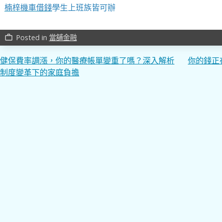
楠梓機車借錢
學生上班族皆可辦
Posted in
當舖金融
work_outline
文
健保費率調漲，你的醫療帳單變重了嗎？深入解析
你的錢正
制度變革下的家庭負擔
章
導
覽