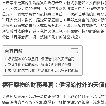
患者帶來更高的生活品質與治療希望。新式手術如達文西機械
更小、恢復更快的優勢，吸引許多病患選擇。然而，這些進步
萬元，一個完整療程可能耗費上百萬；一次新式手術的自費部
筆龐大開銷，對於一般受薪家庭而言，無疑是沉重的負擔。健
新藥與新術式尚未納入或僅部分給付，患者必須自掏腰包。於
演變成財務的生存戰。我們必須正視，在醫療科技飛躍的背後
分出「有錢治療」與「沒錢等死」的殘酷界線。
內容目錄
標靶藥物的財務黑洞：健保給付外的天價自費
新式手術的隱形成本：從達文西到質子治療
被低估的求生代價：經濟毒性對患者家庭的衝擊
標靶藥物的財務黑洞：健保給付外的天價
走進醫院藥局，領取一盒標靶藥物，手上輕盈的盒子，承載的
癌症治療的里程碑，它能像導彈一樣精準鎖定癌細胞，減少對