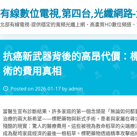
Skip
有線數位電視,第四台,光纖網路
to
content
北部有線電視-提供穩定的寬頻光纖上網、高畫質HD數位頻道、第
抗癌新武器背後的高昂代價：
術的費用真相
Posted on
2026-01-17
by
admin
access_time
當醫生宣布診斷結果，許多家庭的第一個念頭是「無論如何都
治療的兩大新希望——標靶藥物與新式手術，患者與家屬在尋
殘酷的現實：驚人的醫療費用。這些被視為救命稻草的尖端療
成為壓垮家庭經濟的最後一根稻草。標靶藥物透過精準攻擊癌