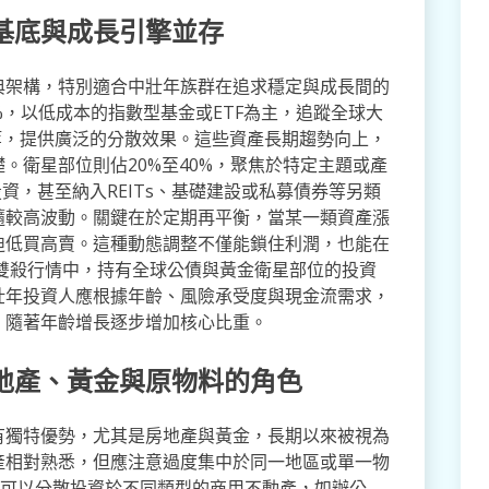
基底與成長引擎並存
典架構，特別適合中壯年族群在追求穩定與成長間的
%，以低成本的指數型基金或ETF為主，追蹤全球大
場等，提供廣泛的分散效果。這些資產長期趨勢向上，
。衛星部位則佔20%至40%，聚焦於特定主題或產
資，甚至納入REITs、基礎建設或私募債券等另類
隨較高波動。關鍵在於定期再平衡，當某一類資產漲
迫低買高賣。這種動態調整不僅能鎖住利潤，也能在
債雙殺行情中，持有全球公債與黃金衛星部位的投資
壯年投資人應根據年齡、風險承受度與現金流需求，
，隨著年齡增長逐步增加核心比重。
地產、黃金與原物料的角色
有獨特優勢，尤其是房地產與黃金，長期以來被視為
產相對熟悉，但應注意過度集中於同一地區或單一物
託）可以分散投資於不同類型的商用不動產，如辦公