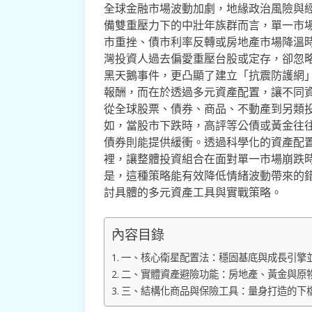
全球金融市場波動加劇，地緣政治風險與
備雙重壓力下的中壯年族群而言，單一市
市重挫、債市利率反轉或房地產市場降溫
灣投資人過去偏愛重壓台股或定存，卻忽
黑天鵝事件，更凸顯了建立「抗震防護網
報酬，而在於透過多元資產配置，讓不同
從全球股票、債券、商品、不動產到另類
如，當股市下跌時，高評等公債或黃金往
債券則能提供緩衝。透過科學化的資產配
裡，讓整體投資組合在面對單一市場崩跌
是，這種策略能有效降低情緒波動帶來的
討具體的多元資產工具與實戰策略。
內容目錄
一、核心衛星配置法：穩固基底與成長引擎
二、實體資產避險功能：房地產、黃金與原
三、結構化商品與保險工具：量身打造的下