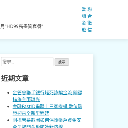
當
聯
舖
合
金
徵
"HD99高畫質套餐"
融
信
搜
尋
關
近期文章
鍵
字:
金管會聯手銀行堵死詐騙金流 關鍵
措施全面曝光
金融FastID串聯十三家機構 數位驗
證迎來全新里程碑
阻擋螢幕截圖如何保護帳戶資金安
全？揭開金融防護新防線