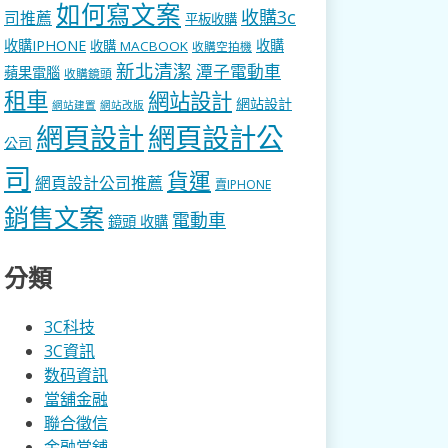
如何寫文案
收購3c
司推薦
平板收購
收購IPHONE
收購
收購 MACBOOK
收購空拍機
新北清潔
潭子電動車
蘋果電腦
收購鏡頭
租車
網站設計
網站設計
網站建置
網站改版
網頁設計
網頁設計公
公司
司
貨運
網頁設計公司推薦
賣IPHONE
銷售文案
電動車
鏡頭 收購
分類
3C科技
3C資訊
数码資訊
當舖金融
聯合徵信
金融當舖