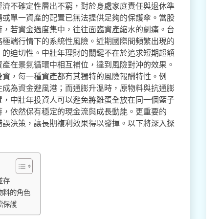
經濟不確定性層出不窮，對於身處家庭責任與退休準
場或單一資產的配置已無法提供足夠的保護傘。當股
時，若資金過度集中，往往面臨資產縮水的劇痛。台
略極端行情下的系統性風險。近期國際間頻繁出現的
」的迫切性。中壯年理財的關鍵不在於追求短期超額
資產在景氣循環中相互補位，達到風險對沖的效果。
投資，每一種資產都有其獨特的風險報酬特性。例
往成為資金避風港；而通膨升溫時，原物料與抗通膨
置，中壯年投資人可以避免將雞蛋全放在同一個籃子
時，依然保有穩定的現金流與成長動能。更重要的
錯誤決策，讓長期複利效果得以發揮。以下將深入探
並存
物料的角色
檔保護