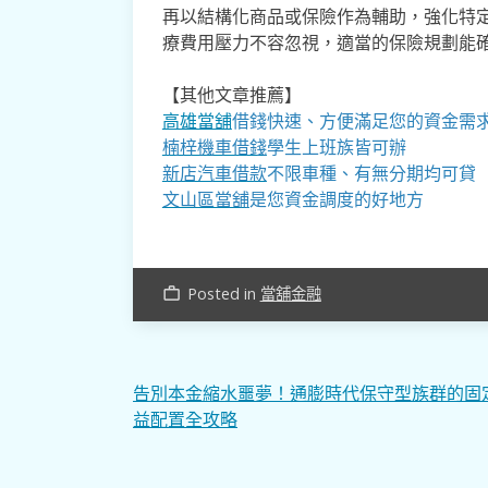
再以結構化商品或保險作為輔助，強化特
療費用壓力不容忽視，適當的保險規劃能
【其他文章推薦】
高雄當舖
借錢快速、方便滿足您的資金需
楠梓機車借錢
學生上班族皆可辦
新店汽車借款
不限車種、有無分期均可貸
文山區當舖
是您資金調度的好地方
Posted in
當舖金融
work_outline
文
告別本金縮水噩夢！通膨時代保守型族群的固
益配置全攻略
章
導