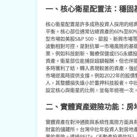
一、核心衛星配置法：穩固
核心衛星配置是許多成熟投資人採用的經
平衡。核心部位通常佔總資產的60%至80
型市場如美股S&P 500、歐股、新興市
波動相對可控，是對抗單一市場風險的基礎
業，例如科技創新、醫療保健或ESG永續投
資產。衛星部位能捕捉超額報酬，但也伴
多時獲利了結，轉入表現較差的資產，強
市場逆風時提供支撐。例如2022年的股
人，其整體損失遠小於重押科技股者。中
設定核心與衛星的比例，並每年檢視一次
二、實體資產避險功能：房
實體資產在對沖通膨與系統性風險方面具
財富的儲藏所。台灣中壯年投資人對房地
業的風險。透過REITs（不動產投資信