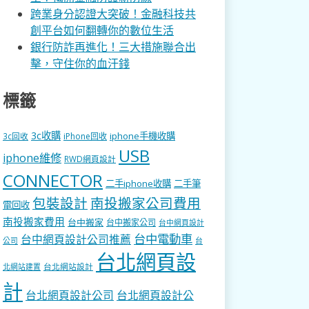
跨業身分認證大突破！金融科技共
創平台如何翻轉你的數位生活
銀行防詐再進化！三大措施聯合出
擊，守住你的血汗錢
標籤
3c收購
iphone手機收購
3c回收
iPhone回收
USB
iphone維修
RWD網頁設計
CONNECTOR
二手iphone收購
二手筆
包裝設計
南投搬家公司費用
電回收
南投搬家費用
台中搬家
台中搬家公司
台中網頁設計
台中電動車
台中網頁設計公司推薦
公司
台
台北網頁設
台北網站設計
北網站建置
計
台北網頁設計公司
台北網頁設計公