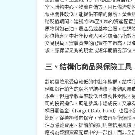
室、購物中心、物流倉儲等，且具備流動性
票相關性較低，能提供不錯的保護。黃金
幣貶值期間。建議將5%至10%的資產配置
原物料如石油、農產品或基本金屬，在通
部位持有。中壯年投資人可考慮商品指數基
交易稅負。實體資產的配置不宜過高，以
求，應保留足夠的現金或短年期債券部位
三、結構化商品與保險工具
對於風險承受度較低的中壯年族群，結構
例如銀行銷售的保本型結構債，掛鉤股票
本金，但通常收益率較低且流動性受限。
司的投資操作，既能參與市場成長，又享
標日期基金（Target Date Fund
比例，從積極轉向保守，省去再平衡煩惱
注意隱藏費用、提前解約罰則與信用風險
應視為整體資產配置中的一部份，而非全部