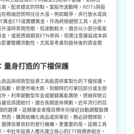
高、配息穩定的特點。當股市波動時，REITs與股
則在極端恐慌時往往大漲，例如戰爭、央行放水或貨
於黃金ETF或實體黃金，作為終極避險工具。此外，
膨升溫時表現亮眼，但波動較大，適合以小部分衛星
金，或是透過期貨ETN參與，但需注意展延成本與
免影響整體流動性，尤其是考慮到退休後的資金需
。
：量身打造的下檔保護
化商品與保險型投資工具能提供客製化的下檔保護。
或指數，即便市場大跌，到期時仍可拿回部分或全部
另外，利率變動型年金或變額萬能壽險，透過保險公
有最低保證給付，適合長期退休規劃。近年流行的目
）也是不錯的選擇，這類基金會隨目標年份接近自動調整股債
。然而，購買結構化商品或保單前，務必詳閱條款，
，選擇信譽良好的發行機構。更重要的是，這類工具
。中壯年投資人應先建立核心的ETF與債券組合，