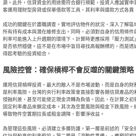
源。此外，信貸資金的用途需符合銀行規範，投資人應誠實申
客運用理財型房貸或保單借款等工具，其利率與還款方式各異
成功的關鍵在於盡職調查。實地評估物件的狀況、深入了解區
所有持有成本與潛在維修支出。同時，必須對自身的信用條件
利率可能進入上升週期的環境下，計算時更應採用「壓力測試
是否依然穩健。這不是在市場中盲目尋找高報酬標的，而是透
得起考驗的投資組合。
風險控管：確保槓桿不會反噬的關鍵策略
運用信貸槓桿投資，最大的敵人不是市場波動，而是自身的財
是利率風險。台灣的央行利率政策會直接影響各類信貸產品的
侵蝕利差，甚至可能使正現金流轉為負值。因此，在計算之初
固定利率產品來鎖定成本。其次為空置風險與租金下跌風險。
導致物件空置期拉長或租金調降，影響淨收益。
為管理這些風險，必須建立多層防護。第一層是前述的「安全
估計與較高的利率假設。第二層是「流動性準備」，應預留相當