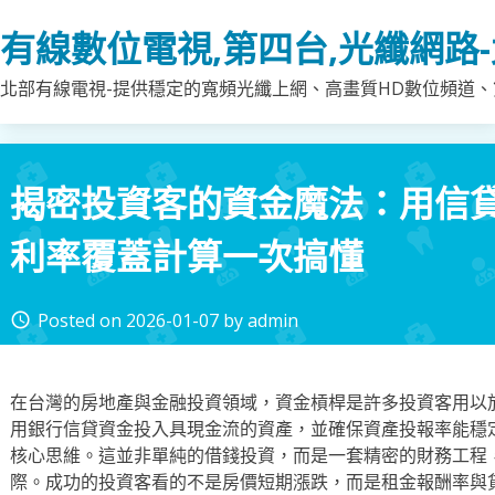
Skip
有線數位電視,第四台,光纖網路
to
content
北部有線電視-提供穩定的寬頻光纖上網、高畫質HD數位頻道、第
揭密投資客的資金魔法：用信
利率覆蓋計算一次搞懂
Posted on
2026-01-07
by
admin
access_time
在台灣的房地產與金融投資領域，資金槓桿是許多投資客用以
用銀行信貸資金投入具現金流的資產，並確保資產投報率能穩
核心思維。這並非單純的借錢投資，而是一套精密的財務工程
際。成功的投資客看的不是房價短期漲跌，而是租金報酬率與