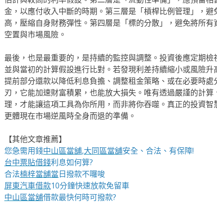
金，以應付收入中斷的時期。第三層是「槓桿比例管理」，避
高，壓縮自身財務彈性。第四層是「標的分散」，避免將所有
空置與市場風險。
最後，也是最重要的，是持續的監控與調整。投資後應定期檢
並與當初的計算假設進行比對。若發現利差持續縮小或風險升
提前部分還款以降低利息負擔、調整租金策略、或在必要時處
刃，它能加速財富積累，也能放大損失。唯有透過嚴謹的計算
理，才能讓這項工具為你所用，而非將你吞噬。真正的投資智
更體現在市場逆風時全身而退的準備。
【其他文章推薦】
您急需用錢
中山區當舖
,
大同區當舖
安全、合法、有保障!
台中票貼借錢
利息如何算?
合法
楠梓當舖當
日撥款不囉唆
屏東汽車借款
10分鐘快速放款免留車
中山區當舖
借款最快何時可撥款?