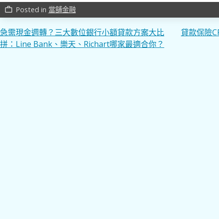
Posted in
當舖金融
work_outline
文
急需現金週轉？三大數位銀行小額貸款方案大比
貸款保險C
拼：Line Bank、樂天、Richart哪家最適合你？
章
導
覽