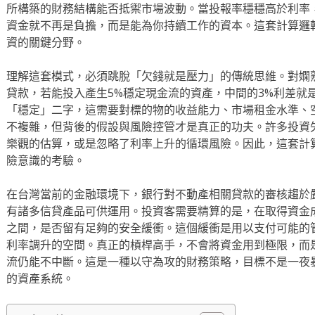
所構築的財務結構能否抵禦市場波動。當投報率穩穩高於利率
資金就不再是負擔，而是能為你持續工作的資本。這套計算邏
資的關鍵分野。
理解這套模式，必須跳脫「欠錢就是壓力」的傳統思維。對嫻
貸款，若能投入產生5%穩定現金流的資產，中間的3%利差就
「穩定」二字，這需要對標的物的收益能力、市場租金水準、
不複雜，但背後的假設與風險控管才是真正的功夫。許多投資
樂觀的估算，或是忽略了利率上升的循環風險。因此，這套計
險意識的考驗。
在台灣當前的金融環境下，銀行對不動產相關貸款的審核趨於
有諸多信貸產品可供運用。投資客需要精算的是，在取得資金
之間，是否留有足夠的安全緩衝。這個緩衝是用以支付可能的
利率調升的空間。真正的槓桿高手，不會將資金用到極限，而
流仍能不中斷。這是一種以守為攻的財務策略，目標不是一夜
的資產系統。