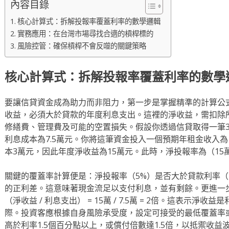
內容目錄
核心計算式：拆解投報率覆蓋利率的數學邏輯
實務應用：在台灣市場尋找合適的槓桿標的
風險控管：確保槓桿不會反噬的關鍵策略
核心計算式：拆解投報率覆蓋利率的數學
要讓信貸資金成為助力而非阻力，第一步是掌握精準的計算公
收益，必須大於貸款的年度利息支出。這裡的淨收益，需扣除
修繕費、管理費及可能的空置損失。假設你透過信貸取得一筆30
利息成本為7.5萬元。你將這筆資金投入一個預期年租金收入為
本3萬元，因此年度淨收益為15萬元。此時，淨投報率為（15萬 / 30
關鍵的覆蓋率計算便是：淨投報率（5%）是否大於貸款利率（2.
的正利差。這意味著現金流足以支付利息，並有剩餘。更進一
（淨收益 / 利息支出） = 15萬 / 7.5萬 = 2倍。這表示
際。投資客應根據自身風險承受度，設定可接受的最低覆蓋率
高於利率1.5個百分點以上，或償付倍數達1.5倍，以抵禦收