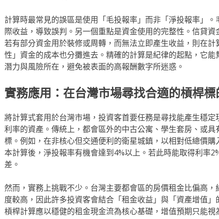
計算時最常見的誤區是使用「毛投報率」而非「淨投報率」。
際收益，導致誤判。另一個重點是資金使用的完整性。信貸資
若有部分資金用於裝修或周轉，而無法立即產生收益，則在計
性」資金的成本也分攤進去。精確的計算是紀律的起點，它能
潛力與風險所在，避免被表面的高報酬數字所迷惑。
實務應用：在台灣市場尋找合適的槓桿標
將計算式套用於台灣市場，投資客首要任務是尋找能產生穩定
利率的資產。傳統上，都會區外的中古公寓、學生套房、或具
標。例如，在非核心但交通便利的衛星城鎮，以相對低總價購
本計算後，淨投報率有機會達到4%以上。若此時能取得利率2
差。
然而，實務上挑戰不少。台灣主要都會區的房價租金比偏高，
度較高，因此許多投資客會結合「租金收益」與「資產增值」
槓桿計算應以穩健的租金現金流為核心基礎，增值預期只能視