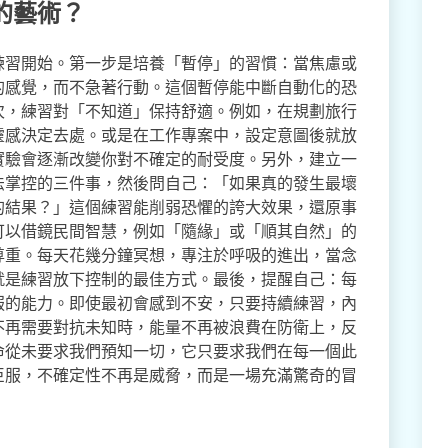
的藝術？
練習開始。第一步是培養「暫停」的習慣：當焦慮或
的感覺，而不急著行動。這個暫停能中斷自動化的恐
次，練習對「不知道」保持舒適。例如，在規劃旅行
靈感決定去處。或是在工作專案中，設定意圖後就放
實驗會逐漸改變你對不確定的耐受度。另外，建立一
法掌控的三件事，然後問自己：「如果真的發生最壞
的結果？」這個練習能削弱恐懼的誇大效果，還原事
可以借鏡民間智慧，例如「隨緣」或「順其自然」的
尊重。每天花幾分鐘冥想，專注於呼吸的進出，當念
就是練習放下控制的最佳方式。最後，提醒自己：每
服的能力。即使最初會感到不安，只要持續練習，內
不再需要對抗未知時，能量不再被浪費在防衛上，反
命從未要求我們預知一切，它只要求我們在每一個此
臣服，不確定性不再是威脅，而是一場充滿驚奇的冒