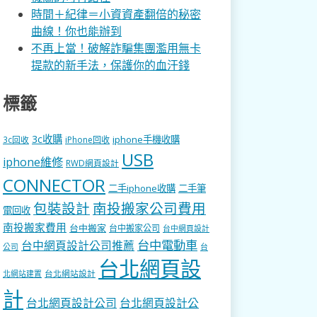
時間＋紀律＝小資資產翻倍的秘密
曲線！你也能辦到
不再上當！破解詐騙集團濫用無卡
提款的新手法，保護你的血汗錢
標籤
3c收購
iphone手機收購
3c回收
iPhone回收
USB
iphone維修
RWD網頁設計
CONNECTOR
二手iphone收購
二手筆
包裝設計
南投搬家公司費用
電回收
南投搬家費用
台中搬家
台中搬家公司
台中網頁設計
台中電動車
台中網頁設計公司推薦
公司
台
台北網頁設
台北網站設計
北網站建置
計
台北網頁設計公司
台北網頁設計公