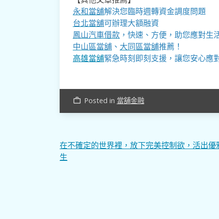
永和當舖
解決您臨時週轉資金調度問題
台北當舖
可辦理大額融資
鳳山汽車借款
，快速、方便，助您應對生
中山區當舖
、
大同區當舖
推薦！
高雄當舖
緊急時刻即刻支援，讓您安心應
Posted in
當舖金融
work_outline
文
在不確定的世界裡，放下完美控制欲，活出優
生
章
導
覽