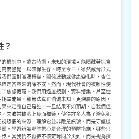
性？
學的機制中。遠古時期，未知的環境可能隱藏著掠食
的高度警覺，以確保生存。時至今日，雖然威脅形式
當我們面對職涯轉變、關係波動或健康變化時，杏仁
找確定答案來消除不安。然而，現代社會的複雜性使
劇了焦慮循環。我們用過度規劃、資料搜集、甚至控
往耗盡能量，卻無法真正消滅未知。更深層的原因，
結果來定義自己是誰，一旦結果不如預期，自我價值
中，失敗常被貼上負面標籤，使得許多人為了避免犯
正視恐懼的來源，理解它並非敵意訊號，而是守護機
拳頭。學習辨識哪些擔心是合理的預防措施，哪些只
一步。當我們不再把不確定等同於災難，而是視為探