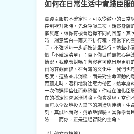
如何在日常生活中實踐臣服
實踐臣服於不確定性，可以從微小的日常
控制欲升起時，先深呼吸三次，觀察身體
懼反應，讓你有機會選擇不同的回應。其
時，刻意留白一兩天不排行程，讓當下的
手，不強求每一步都按計畫進行。這些小
個「不確定清單」：寫下你目前最擔心無
情況，我能應對嗎？有沒有可能出現更好
實的客觀面貌。在台灣的文化中，我們也
態度，這些並非消極，而是對生命流動的
頭飄走時，溫和地將注意力帶回，這本身
一次你選擇信任而非恐懼，你就在強化臣
在的穩定性會逐漸增強。你會發現，當你
而可以全然地投入當下的創造與連結。生
刻，真誠地面對、勇敢地體驗。當你學會
險——而你，正是這場冒險的主角。
【其他文章推薦】