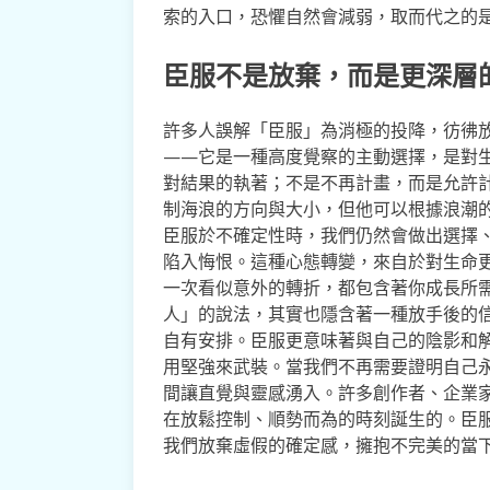
索的入口，恐懼自然會減弱，取而代之的
臣服不是放棄，而是更深層
許多人誤解「臣服」為消極的投降，彷彿
——它是一種高度覺察的主動選擇，是對
對結果的執著；不是不再計畫，而是允許
制海浪的方向與大小，但他可以根據浪潮
臣服於不確定性時，我們仍然會做出選擇
陷入悔恨。這種心態轉變，來自於對生命
一次看似意外的轉折，都包含著你成長所
人」的說法，其實也隱含著一種放手後的
自有安排。臣服更意味著與自己的陰影和
用堅強來武裝。當我們不再需要證明自己
間讓直覺與靈感湧入。許多創作者、企業
在放鬆控制、順勢而為的時刻誕生的。臣
我們放棄虛假的確定感，擁抱不完美的當