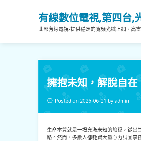
Skip
to
有線數位電視,第四台,
content
北部有線電視-提供穩定的寬頻光纖上網、高畫
擁抱未知，解脫自在
Posted on
2026-06-21
by
admin
access_time
生命本質就是一場充滿未知的旅程，從出
路。然而，多數人卻耗費大量心力試圖掌