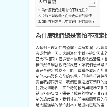
內容目錄
為什麼我們總是害怕不確定性？
臣服不是放棄，而是更深層的信任
如何在日常生活中實踐臣服的藝術？
為什麼我們總是害怕不確定
人類對不確定性的恐懼，深植於演化心理
者或危險，因此大腦演化出對不確定因素
已大不相同，但這套本能反應依然活躍。
核依然會觸發戰或逃反應，讓我們急著尋
得完全確定成為不可能，這種矛盾反而加
制他人來製造安全的錯覺，但這些行為往
與自我認同有關：我們習慣透過可預測的
便會受到動搖。在台灣的教育與職場文化
錯而拒絕冒險，錯失了成長的機會。唯有
制的過度反應，我們才能開始鬆開緊握的
是大腦編製的恐怖劇本，是邁向臣服的第