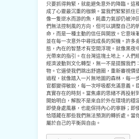
只要抓得夠緊，就能避免意外的降臨。這
成了心靈最沉重的枷鎖。當我們緊緊抓住
像一隻逆水而游的魚，耗盡力氣卻仍被沖
們無法控制風的方向，但可以調整自己的
命，而是一種主動的信任與開放。它意味
並在每一次意外中尋找成長的契機。許多
態，內在的智慧才有空間浮現。就像黑夜
光帶來的指引。在台灣這塊土地上，人們
經濟波動到文化轉型，無一不是提醒我們
物。它逼使我們跳出舒適圈，重新審視價
過程，就像踏入一片無地圖的森林，每一
官都變得敏銳，每一次呼吸都充滿意義。
真實存在的時刻。當焦慮的思緒不再投射
開始明白，解脫不是來自於外在環境的穩
即使身處風暴，也能保持內心的寧靜；即
恰隱藏在那些我們無法預測的轉折處。當
屬於自己的平衡與自由。