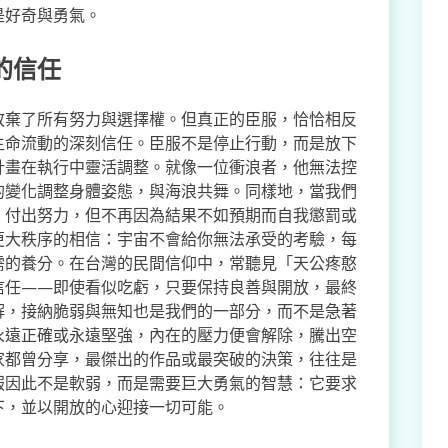
是好奇與勇氣。
的信任
放棄了所有努力與選擇權。但真正的臣服，恰恰相反
生命流動的深刻信任。臣服不是停止行動，而是放下
計畫在執行中靈活調整。就像一位衝浪者，他無法控
的變化調整身體姿態，與海浪共舞。同樣地，當我們
、付出努力，但不再因為結果不如預期而自我懲罰或
更大秩序的相信：宇宙不會給你無法承受的考驗，每
需的養分。在台灣的民間信仰中，常聽見「天公疼憨
信任——即使看似吃虧，只要保持良善與開放，最終
解，接納脆弱與無知也是我們的一部分，而不是急著
永遠正確或永遠堅強，內在的壓力便會解除，騰出空
家都曾分享，最傑出的作品或最突破的決策，往往是
服因此不是軟弱，而是需要巨大勇氣的智慧：它要求
下，並以開放的心迎接一切可能。