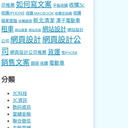
如何寫文案
收購3c
司推薦
平板收購
收購IPHONE
收購
收購 MACBOOK
收購空拍機
新北清潔
潭子電動車
蘋果電腦
收購鏡頭
租車
網站設計
網站設計
網站建置
網站改版
網頁設計
網頁設計公
公司
司
貨運
網頁設計公司推薦
賣IPHONE
銷售文案
電動車
鏡頭 收購
分類
3C科技
3C資訊
数码資訊
當舖金融
聯合徵信
金融當舖