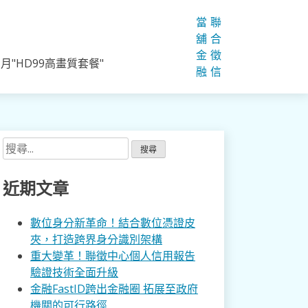
當
聯
舖
合
金
徵
"HD99高畫質套餐"
融
信
搜
尋
關
近期文章
鍵
字:
數位身分新革命！結合數位憑證皮
夾，打造跨界身分識別架構
重大變革！聯徵中心個人信用報告
驗證技術全面升級
金融FastID跨出金融圈 拓展至政府
機關的可行路徑