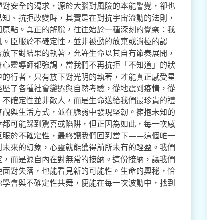
種對安全的渴求，源於大腦對風險的本能警覺，卻也
已知、抗拒改變時，其實是在對抗宇宙流動的法則，
回原點。真正的解脫，往往始於一種深刻的覺察：我
帆。臣服於不確定性，並非被動的放棄或消極的認
著放下對結果的執著，允許生命以其自有節奏展開，
身心靈導師都強調，當我們不再抗拒「不知道」的狀
中的行者，只有放下對光明的執著，才能真正感受星
經歷了各種社會變遷與自然考驗，從地震到疫情，從
：不確定性並非敵人，而是生命送給我們最珍貴的禮
值觀與生活方式，並在脆弱中發現堅韌。擁抱未知的
步都可能踩到驚喜或陷阱，但正因為如此，每一次感
臣服於不確定性，最終讓我們回到當下——這個唯一
到未來的幻象，心靈就能獲得前所未有的輕盈。我們
定，而是源自內在對無常的接納。這份接納，讓我們
使面對失落，也能看見新的可能性。生命的奧秘，恰
你學會與不確定性共舞，便能在每一次波動中，找到