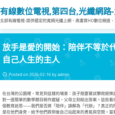
Skip
有線數位電視,第四台,光纖網路
to
content
北部有線電視-提供穩定的寬頻光纖上網、高畫質HD數位頻道、第
放手是愛的開始：陪伴不等於
自己人生的主人
Posted on
2026-02-16
by
admin
access_time
在台灣的公園裡，常見到這樣的場景：孩子剛要嘗試攀爬遊樂
對一道簡單的數學題目稍作遲疑，父母立刻給出答案。這些看
個教育迷思——我們是否將「陪伴」誤解為「代辦」？真正的
是在他們身旁，給予他們跌倒後自己站起來的勇氣與空間。當