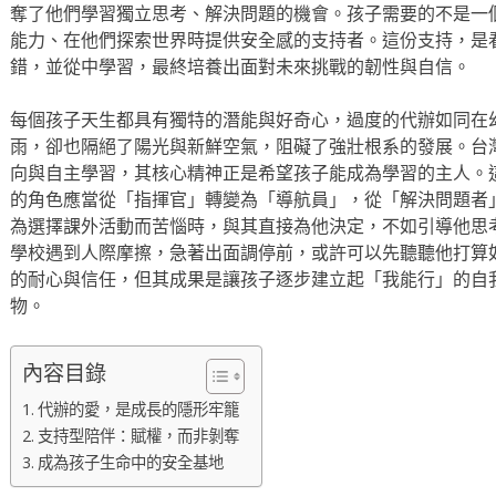
奪了他們學習獨立思考、解決問題的機會。孩子需要的不是一
能力、在他們探索世界時提供安全感的支持者。這份支持，是
錯，並從中學習，最終培養出面對未來挑戰的韌性與自信。
每個孩子天生都具有獨特的潛能與好奇心，過度的代辦如同在
雨，卻也隔絕了陽光與新鮮空氣，阻礙了強壯根系的發展。台
向與自主學習，其核心精神正是希望孩子能成為學習的主人。
的角色應當從「指揮官」轉變為「導航員」，從「解決問題者
為選擇課外活動而苦惱時，與其直接為他決定，不如引導他思
學校遇到人際摩擦，急著出面調停前，或許可以先聽聽他打算
的耐心與信任，但其成果是讓孩子逐步建立起「我能行」的自
物。
內容目錄
代辦的愛，是成長的隱形牢籠
支持型陪伴：賦權，而非剝奪
成為孩子生命中的安全基地