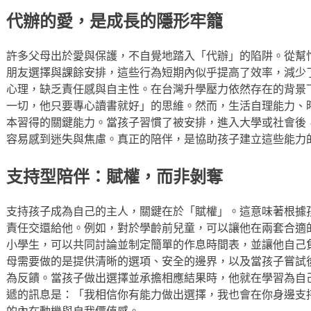
代辦的愛，是成長的隱形牢籠
許多父母出於愛與保護，不自覺地踏入「代辦」的陷阱。從幫
朋友選擇與課餘安排，這些行為短期內似乎提高了效率，減少
心理，缺乏責任感與自主性。在台灣升學壓力依然存在的背景
一切，他只要專心讀書就好」的思維。然而，生活自理能力、
本習得的關鍵能力。當孩子習慣了被安排，進入大學或社會後
容易感到迷失與焦慮。真正的陪伴，是協助孩子建立這些能力
支持型陪伴：賦權，而非剝奪
支持孩子成為自己的主人，關鍵在於「賦權」。這意味著根據
責任交還給他。例如，對於學齡前兒童，可以讓他在兩套合適
小學生，可以共同討論並制定簡單的作息時間表，並讓他自己
母需要做的是提供清晰的選項、安全的邊界，以及當孩子嘗試
為反饋。當孩子做出選擇並承擔相應結果時，他就在學習為自
遞的訊息是：「我相信你有能力做出選擇，我也會在你身邊支
的內在動機與自我價值感。