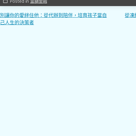
Posted in
當舖金融
work_outline
文
別讓你的愛絆住他：從代辦到陪伴，培育孩子當自
從凍
己人生的決策者
章
導
覽