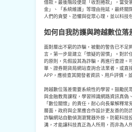
借款。最後階段便是「收割捲款」，當受
金」、「系統維護」等理由拖延，最終關
人們的貪婪、恐懼與從眾心理，並以科技
如何自我防護與跨越數位落
面對層出不窮的詐騙，被動的警告已不足
言，第一步是建立「懷疑的習慣」。對於
的原則，先假設其為詐騙，再進行查證。
單、證券期貨局網站查詢合法業者，或直接
APP，應檢查其開發者資訊、用戶評價，
跨越數位落差需要系統性的學習。鼓勵民
與金融教育課程，學習辨識網路資訊真偽
「數位關懷」的責任，耐心向長輩解釋常
層面，政府與企業應合作設計更友善的防
詐騙網站自動偵測瀏覽器外掛。防範科技
溝，才能讓科技真正為人所用，而非為人