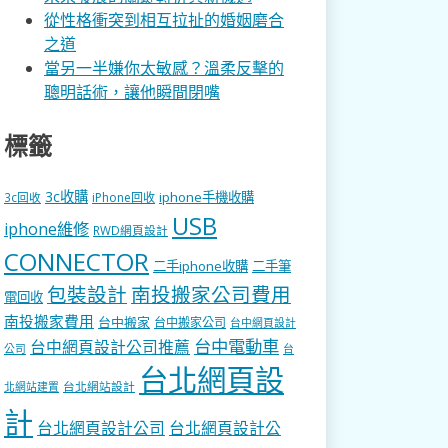
從性格衝突到相互拉扯的婚姻磨合
之道
當另一半嫌你太敏感？溫柔反擊的
聰明話術，讓他瞬間閉嘴
標籤
3c收購
iphone手機收購
3c回收
iPhone回收
USB
iphone維修
RWD網頁設計
CONNECTOR
二手iphone收購
二手筆
包裝設計
南投搬家公司費用
電回收
南投搬家費用
台中搬家
台中搬家公司
台中網頁設計
台中電動車
台中網頁設計公司推薦
公司
台
台北網頁設
台北網站設計
北網站建置
計
台北網頁設計公司
台北網頁設計公