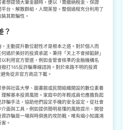
害者想提領大筆金額時，便以「需繳納稅金、保證
閉平台、解散群組，人間蒸發。整個過程充分利用了
包裝其欺騙性。
差？
夠，主動提升數位韌性才是根本之道。對於個人而
任何過於美好的投資承諾，秉持「天上不會掉餡餅」
可以利用官方管道，例如金管會核準的金融機構名
撥打165反詐騙專線諮詢。對於來路不明的投資
並避免從非官方商店下載。
眾參與社區大學、圖書館或民間組織開設的數位素養
、理解基本投資風險。家庭中的年輕成員也應擔負起
見詐騙手法，協助他們設定手機的安全設定。從社會
詐介面與工具，例如提供簡明易懂的風險提示、開發
投資詐騙是一場與時俱進的攻防戰，唯有縮小知識鴻
所害。