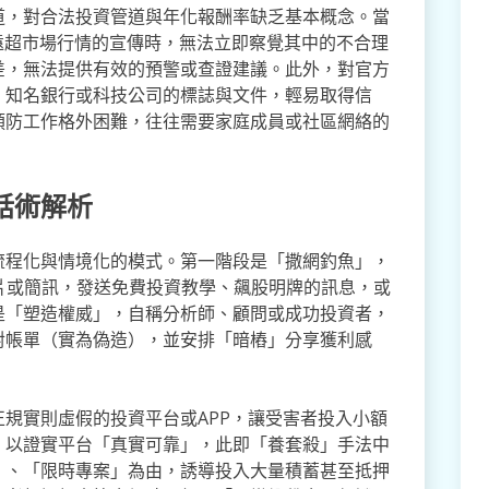
道，對合法投資管道與年化報酬率缺乏基本概念。當
遠超市場行情的宣傳時，無法立即察覺其中的不合理
差，無法提供有效的預警或查證建議。此外，對官方
、知名銀行或科技公司的標誌與文件，輕易取得信
預防工作格外困難，往往需要家庭成員或社區網絡的
話術解析
流程化與情境化的模式。第一階段是「撒網釣魚」，
ube影片或簡訊，發送免費投資教學、飆股明牌的訊息，或
是「塑造權威」，自稱分析師、顧問或成功投資者，
對帳單（實為偽造），並安排「暗樁」分享獲利感
規實則虛假的投資平台或APP，讓受害者投入小額
，以證實平台「真實可靠」，此即「養套殺」手法中
」、「限時專案」為由，誘導投入大量積蓄甚至抵押