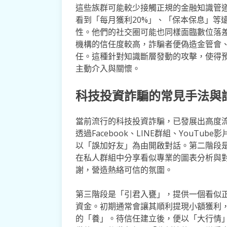
這些族群可能較少接觸正規的金融知識管
看到「每月獲利20%」、「保本保息」等
性。他們的社交圈可能也同樣面臨數位落
機構的信任度較高，詐騙者便偽造金管會
任。這種針對知識斷層發動的攻擊，使得
主動介入與關懷。
科技投資詐騙的常見手法與
當前流行的科技投資詐騙，已發展出高度
透過Facebook、LINE群組、YouT
以「誤加好友」為由開啟對話。第二階段
在私人群組中分享看似專業的圖表分析與
謝，營造熱絡可信的氛圍。
第三階段是「引君入甕」，提供一個看似正
資金。初期通常會讓其順利提現小額獲利
的「養」。待信任建立後，便以「大行情