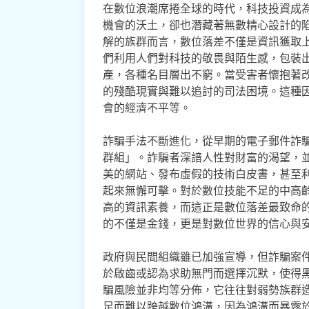
在數位浪潮席捲全球的時代，科技投資成
機會的沃土，卻也潛藏著無數精心設計的
解的族群而言，數位落差不僅是資訊獲取
們利用人們對科技的敬畏與陌生感，包裝出
產，各種名目層出不窮。當受害者懷抱著
的殘酷現實與難以追討的司法困境。這種
會的經濟不平等。
詐騙手法不斷進化，從早期的電子郵件詐
群組」。詐騙者深諳人性對財富的渴望，
美的網站、發布虛假的技術白皮書，甚至
起來無懈可擊。對於數位技能不足的中高
高的資訊素養，而這正是數位落差最致命
的不僅是金錢，更是對數位世界的信心與
政府與民間組織雖已加強宣導，但詐騙案
於啟齒或認為求助無門而選擇沉默，使得
騙風險並非均等分佈，它往往對弱勢族群
足而難以跨越數位鴻溝，因為鴻溝而暴露