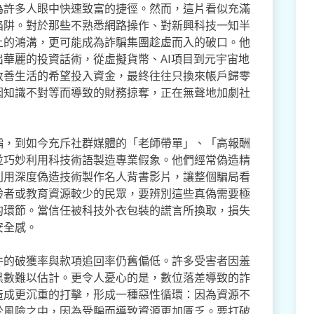
為許多人眼中快速致富的捷徑。然而，這片看似充滿
陷阱。對於那些不熟悉網路操作、對新興科技一知半
上的鴻溝，更可能成為詐騙集團趁虛而入的破口。他
華麗的投資話術，從虛擬貨幣、AI項目到元宇宙地
改善生活的希望投入資金，最終往往只換來帳戶歸零
因知識不對等而導致的財務掠奪，正在無聲地加劇社
騙，到如今充斥社群媒體的「老師帶單」、「高報酬
並巧妙利用科技術語製造專業假象。他們經常偽造精
利用深度偽造技術製作名人背書影片，讓整個騙局看
齡者或教育資源較少的民眾，要辨別這些真偽需要極
的環節。當信任被科技外衣包裝的謊言所換取，損失
安全感。
件的破獲率與款項追回率仍舊偏低。許多受害者因羞
黑數難以估計。更令人憂心的是，數位落差導致的詐
造成更沉重的打擊，形成一種惡性循環：因為資源不
於風險之中，因為受騙而導致資源更加匱乏。要打破