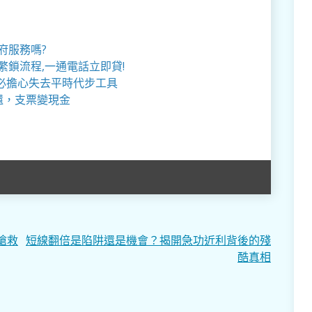
府服務嗎?
繁鎖流程,一通電話立即貸!
必擔心失去平時代步工具
還，支票變現金
搶救
短線翻倍是陷阱還是機會？揭開急功近利背後的殘
酷真相