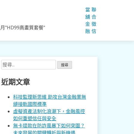
當
聯
舖
合
金
徵
"HD99高畫質套餐"
融
信
搜
尋
關
近期文章
鍵
字:
科技監理新思維 助攻台灣金融業無
縫接軌國際標準
虛擬資產法制化浪潮下，金融風控
如何重塑信任與安全
無卡提款在防詐風暴下如何突圍？
未來發展的關鍵轉折與新機遇