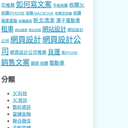
如何寫文案
收購3c
司推薦
平板收購
收購IPHONE
收購
收購 MACBOOK
收購空拍機
新北清潔
潭子電動車
蘋果電腦
收購鏡頭
租車
網站設計
網站設計
網站建置
網站改版
網頁設計
網頁設計公
公司
司
貨運
網頁設計公司推薦
賣IPHONE
銷售文案
電動車
鏡頭 收購
分類
3C科技
3C資訊
数码資訊
當舖金融
聯合徵信
金融當舖