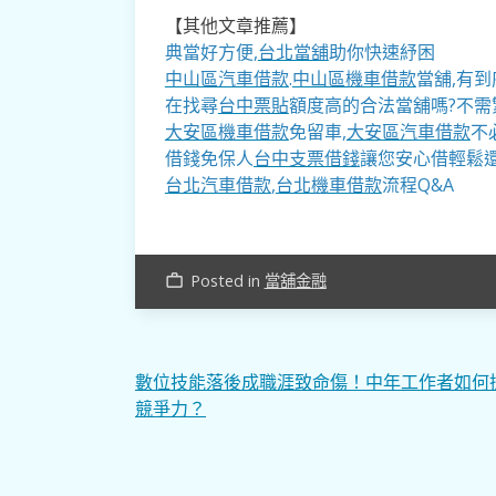
【其他文章推薦】
典當好方便,
台北當舖
助你快速紓困
中山區汽車借款
.
中山區機車借款
當舖,有到
在找尋
台中票貼
額度高的合法當舖嗎?不需
大安區機車借款
免留車,
大安區汽車借款
不
借錢免保人
台中支票借錢
讓您安心借輕鬆
台北汽車借款
,
台北機車借款
流程Q&A
Posted in
當舖金融
work_outline
文
數位技能落後成職涯致命傷！中年工作者如何
競爭力？
章
導