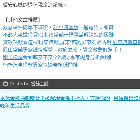
續安心感的退休現金流系統。
【其他文章推薦】
救急過件簡單不囉嗦，
24小時當舖
一通電話立即貸!
不必大老遠借貸!
台北市當舖
一通電話解決您的困難!
貸款缺錢看這裡!屏東借錢,屏東借款,屏東支票貼現,
屏東汽機車
鳳山當舖
專家誠信經營、政府立案，資金救急好幫手！
刷卡換現
金到底安不安全?理財專家現身分析說明!
楠梓汽車借款
專家快速審核低門檻
Posted in
當舖金融
work_outline
文
退休金被通膨啃食？破解現金為王迷思，守護你的
月領還是整
晚年生活品質
章
導
覽