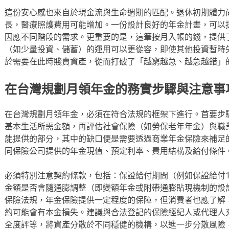
這份安心感也來自於現金流與生命週期的匹配。退休初期體力
長，醫療照護費用可能增加。一份設計良好的年金計畫，可以
因應不同階段的需求。更重要的是，這筆按月入帳的錢，提供
（如少量投資、儲蓄）的運用可以更從容，即使其他投資暫時
於需要在此時賤賣資產，從而打破了「越窮越急、越急越錯」
在台灣規劃月領年金的務實步驟與注意事
在台灣規劃月領年金，必須在符合法規的框架下進行。首要步
基本生活所需金額，再評估社會保險（如勞保老年年金）與職
能提供的部分，其中的缺口便是需要透過商業年金保險來補足
同保險公司提供的年金現值、預定利率、費用結構及給付條件
必須特別注意契約條款，包括：保證給付期間（例如保證給付1
金額是否會隨通膨調整（即變額年金或附帶通膨貼現機制的設
保險法規，年金保險提供一定程度的保障，但消費者也應了解
約可能會有本金損失。建議與合法登記的保險經紀人或代理人
全度評等，將資產分散於不同穩健的機構，以進一步分散風險