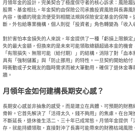
月領年金的設計，完美契合了極度保守者的核心訴求：風險趨
股票、基金相比，年金契約由保險公司承擔投資風險與長壽風
內容，後續的現金流便受到相關法規與保險安定基金的保障。
斷，外包給專業機構，個人則從「投資者」角色轉變為「收入
對於害怕本金損失的人來說，年金提供了一種「虧損上限鎖定
失的最大金額，但換來的是未來可能領取總額超過本金的機會
「有限損失、無限可能（給付期）」的結構，消除了對「血本
具有「強制儲蓄」與「防止挪用」的特性。一旦契約開始給付
時衝動或子女親友的臨時需求而被大筆動用，確保了退休金專
牆。
月領年金如何建構長期安心感？
長期安心感並非抽象的感受，而是建立在具體、可預期的財務
骨幹。它首先解決了「活得太久，錢不夠用」的焦慮。在台灣
不斷延長，退休後生活二、三十年已成常態。月領年金提供「
存，就能持續領取，直接對沖了長壽可能帶來的財務枯竭風險