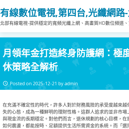
Skip
有線數位電視,第四台,光纖網路
to
content
北部有線電視-提供穩定的寬頻光纖上網、高畫質HD數位頻道、第
月領年金打造終身防護網：極
休策略全解析
Posted on
2025-12-21
by
admin
access_time
在充滿不確定性的時代，許多人對於財務風險的承受度越來越
失的心態，成為一種鮮明的理財性格。這群人追求的並非市場
與現金流的長期穩定。對他們而言，退休規劃的核心目標，在
如何震盪，都能按時、足額提供生活所需資金的系統。而「選