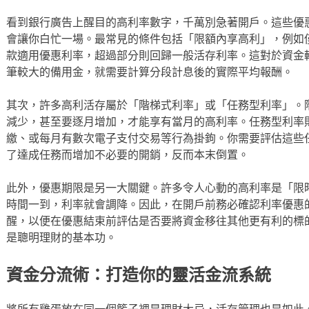
看到銀行廣告上醒目的高利率數字，千萬別急著開戶。這些優
會讓你白忙一場。最常見的條件包括「限額內享高利」，例如
款適用優惠利率，超過部分則回歸一般活存利率。這對於資金
筆較大的備用金，就需要計算分段計息後的實際平均報酬。
其次，許多高利活存屬於「階梯式利率」或「任務型利率」。
減少，甚至要逐月增加，才能享有當月的高利率。任務型利率
繳、或每月有數次電子支付交易等行為掛鉤。你需要評估這些
了達成任務而增加不必要的開銷，反而本末倒置。
此外，優惠期限是另一大關鍵。許多令人心動的高利率是「限
時間一到，利率就會調降。因此，在開戶前務必確認利率優惠
醒，以便在優惠結束前評估是否要將資金移往其他更有利的標
是聰明理財的基本功。
資金分流術：打造你的靈活金流系統
將所有雞蛋放在同一個籃子裡是理財大忌，活存管理也是如此