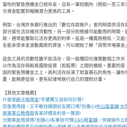
當你的緊急預備金已經存妥，且有一筆短期內（例如一至三年
分資金配置到報酬潛力更高的工具。
例如，台灣許多銀行推出的「數位存款帳戶」會同時提供活存
部分留在活存維持流動性，另一部分則根據可能動用的時間，
款，通常能獲取比活存更高的利率。這是一種風險極低、又能
全能承受本金波動風險的資金，可以開始了解「貨幣市場基金
這些工具的流動性雖不如活存，但一般贖回也僅需數個工作天
以作為活存與較高風險投資（如股票）之間的橋樑。重要的是
固的緊急預備金之上。高利活存扮演了財富基石的角色，讓你
憂，能夠更從容、更有紀律地執行自己的理財計畫。
【其他文章推薦】
什麼是
刷卡換現金
?手續費又該如何計算?
您急需用錢，又不敢找親朋好友開口嗎?別擔心!
中山區當舖
,
大
屏東軍公教借款
各家評價及利息一覽表!
分期車能借貸嗎?別擔心!有車就可借!
24小時當鋪
，快速過件立即
推薦你備受客戶信賴的
鳳山當舖
,
鳳山汽車借款
的合法融資管道!