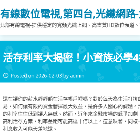
Skip
有線數位電視,第四台,光纖網路
to
content
北部有線電視-提供穩定的寬頻光纖上網、高畫質HD數位頻道、第
活存利率大揭密！小資族必學
Posted on
2026-02-03
by
admin
access_time
還在讓你的薪水靜靜躺在活存帳戶裡嗎？對於每天為生活打拚
易，如何讓有限的資金發揮最大效益，是許多人關心的課題。
的利率往往低到讓人無感。然而，近年來金融市場的競爭加劇
高利活存方案，利率差距可能高達十倍以上。這意味著，同樣
利息收入可能天差地遠。