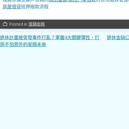
房屋借貸
抵押撥款流程
Posted in
當舖金融
work_outline
文
退休計畫被突發事件打亂？掌握4大關鍵彈性，打
退休金缺口
造不怕意外的安穩未來
章
導
覽