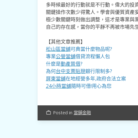
多時候最好的行動就是不行動。偉大的投
關鍵操作次數少得驚人。學會與優質資產
極少數關鍵時刻做出調整，這才是專業與
自己的存在感，當你的平靜不再被市場先
【其他文章推薦】
松山區當舖
可典當什麼物品呢?
專業
公營當舖
借貸流程懶人包
什麼是
動產質借
?
為何
台中支票貼現
銀行限制多?
屏東當舖
在地經營多年,政府合法立案
24小時當舖
隨時可借!用心為您
Posted in
當舖金融
work_outline