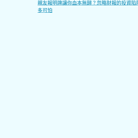
文
親友報明牌讓你血本無歸？忽略財報的投資陷
多可怕
章
導
覽