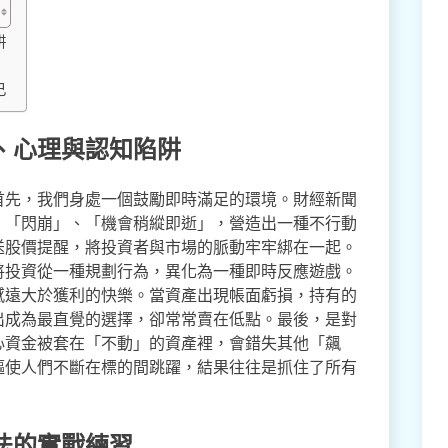
阱
己
、心理與認知陷阱
首先，我們身處一個鼓勵即時滿足的環境。財經新聞
、「閃崩」、「機會稍縱即逝」，營造出一種不行動
送股價提醒，將投資者與市場的脈動牢牢綁在一起。
將投資從一種規劃行為，異化為一種即時反應遊戲。
感遠大於獲利的快樂。當資產出現帳面虧損，持有的
出成為最直覺的選擇，卻常常賣在低點。最後，是對
心資金被套在「不動」的資產裡，會錯失其他「飆
驅使人們不斷在標的間跳躍，結果往往是抓住了所有
法的實戰練習