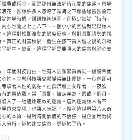
手續費或稅金，而是那份無法靜待花開的焦躁。市場
線浪花，卻讓許多人忽略了深海之下那些緩慢卻堅定
討論進場時機，鑽研技術線圖，卻極少談論「持有」
，內心也隨之七上八下，一個小小的回調就足以讓人
向。這種對短期波動的過度反應，與對長期趨勢的視
論。真正的財富積累，發生在按下買入鍵之後的沉默
的平靜中。然而，這種平靜需要強大的信念與耐心支
。
數十年而財務自由，也有人因頻繁買賣同一檔股票而
於心性。金融科技讓交易變得無比便捷，一秒內即可
地考驗著人性的弱點。社群媒體上充斥著「一夜獲
持有的價值觀。當「長期」被定義為下週或下個月，
體陷入了一場追逐速效的迷霧。這片迷霧讓人看不
為單位來兌現；也讓人忘記了，複利這世界第八大奇
耐心的本質，是對時間價值的不信任，是企圖用戰術
深入分析，懶於建立信念，更懶於等待。