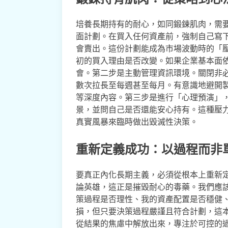
培養長期持有的耐心，如同鍛鍊肌肉，需
面計劃。在買入任何資產前，強制自己寫
會賣出。這份計劃能成為市場波動時的「
初的買入理由是否改變。如果企業基本面
會。第二步是主動管理資訊環境。關閉非
數次拉長至每週甚至每月。有意識地避開
等深度內容。第三步是進行「心理預演」，
景，並問自己是否還能安心持有。這種壓
真實風暴來臨時做出毀滅性決策。
重新定義成功：以過程而非
要真正內化長期主義，必須從根本上重新
論英雄，這正是摧毀耐心的毒藥。我們應
策過程是否理性、我的資產配置是否穩健
損，但只要決策過程嚴謹且符合計劃，這
從結果的焦慮中解放出來，專注於可控的