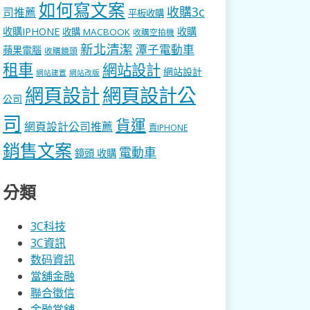
如何寫文案
收購3c
司推薦
平板收購
收購IPHONE
收購
收購 MACBOOK
收購空拍機
新北清潔
潭子電動車
蘋果電腦
收購鏡頭
租車
網站設計
網站設計
網站建置
網站改版
網頁設計
網頁設計公
公司
司
貨運
網頁設計公司推薦
賣IPHONE
銷售文案
電動車
鏡頭 收購
分類
3C科技
3C資訊
数码資訊
當舖金融
聯合徵信
金融當舖