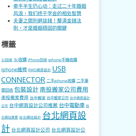
牵手半生仍心动：走过二十年婚姻
风浪，我们终于学会的相处智慧
夫妻之間別避談錢！釐清金錢法
則，才是婚姻穩固的關鍵
標籤
3c收購
iphone手機收購
3c回收
iPhone回收
USB
iphone維修
RWD網頁設計
CONNECTOR
二手iphone收購
二手筆
包裝設計
南投搬家公司費用
電回收
南投搬家費用
台中搬家
台中搬家公司
台中網頁設計
台中電動車
台中網頁設計公司推薦
公司
台
台北網頁設
台北網站設計
北網站建置
計
台北網頁設計公司
台北網頁設計公