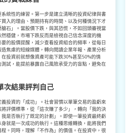
要系統性的練習。第一步是建立清晰的投資紀律與書
下買入的理由、預期持有的時間、以及何種情況下才
壓艙石」。當股價下跌，與其恐慌，不如回頭審視當
依然穩健，市場下跌反而是檢視自己信念深度的機
必要的股價提醒，減少查看投資組合的頻率，從每日
製造焦慮的短線媒體，轉向閱讀企業年報、產業分析
在投資前就想像資產可能下跌30%甚至50%的情
力測試，能提前暴露自己風險承受力的盲點，避免在
單次結果評判自己
定義投資的「成功」。社會習慣以單筆交易的盈虧來
該將評價標準，從「這次賺了多少」，轉向「我的決
、我是否執行了既定的計劃」。即使一筆投資最終虧
本身就是一次成功的執行。這種思維轉換，能將我們
過程。同時，理解「不作為」的價值。在投資中，很