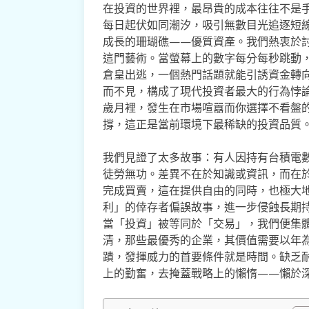
在投資的世界裡，最昂貴的成本往往不是
每日起伏如同潮汐，吸引無數目光追逐短
成長的珊瑚礁——優質資產。我們熱衷於
這門藝術。當螢幕上的數字每分每秒跳動
倉皇出逃，一個熱門話題就能引誘資金轉
而不見，構成了現代投資者最大的行為悖
歲月裡，發生在市場喧囂而你選擇不看盤
撐，這正是當前環境下最稀缺的投資品質
我們見證了太多故事：有人因持有台積電
徒勞無功。差異不在於知識或資訊，而在
完成買賣，這在提供自由的同時，也極大
利」的倖存者偏誤故事，進一步侵蝕長期
當「投資」被等同於「交易」，我們便集
清，那些最優秀的企業，其價值需要以年
蹟，發揮威力的首要條件就是時間。缺乏
上的勤奮，去掩蓋戰略上的懶惰——懶於