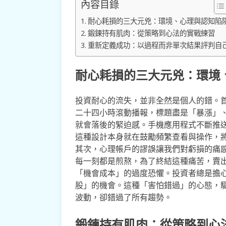
內容目錄
耐心耗損的三大元兇：環境、心理與認知陷
鍛鍊持有肌肉：從策略到心法的實戰練習
重新定義成功：以過程而非單次結果評判自
耐心耗損的三大元兇：環境
投資耐心的流失，並非全然是個人的錯。
二十四小時滾動播報，標題盡是「暴漲」
就會落後的緊迫感。手機應用程式不斷推
這種設計本身就在鼓勵頻繁查看與操作，
其次，心理帳戶的謬誤讓我們對虧損的痛
每一刻都是煎熬，為了終結這種痛苦，賣
「機會成本」的過度恐懼。投資者總是擔
股」的機會。這種「害怕錯過」的心態，
波動，卻錯過了所有趨勢。
鍛鍊持有肌肉：從策略到心