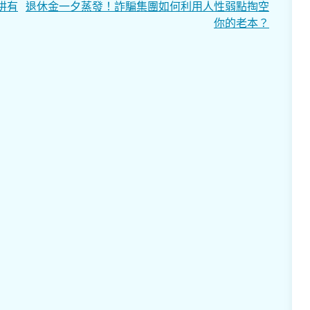
阱有
退休金一夕蒸發！詐騙集團如何利用人性弱點掏空
你的老本？