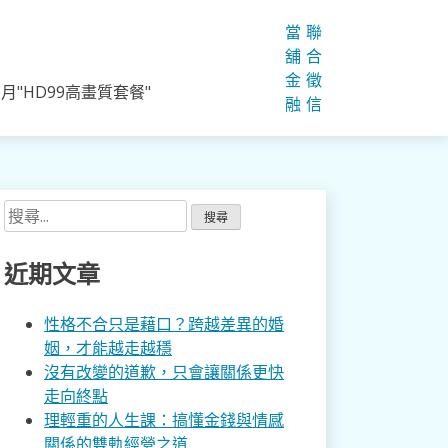
當
聯
舖
合
金
徵
"HD99高畫質套餐"
融
信
搜
尋
關
近期文章
鍵
字:
性格不合只是藉口？跨越差異的婚
姻，才能越走越穩
沒有改變的道歉，只會讓關係更快
走向終點
理輕重的人生課：搞懂金錢與情感
關係的雙軌經營之道