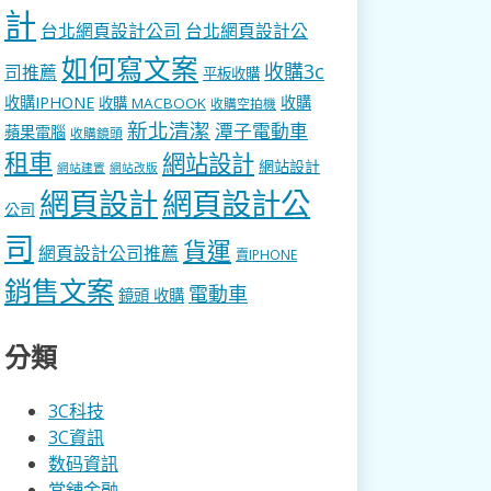
計
台北網頁設計公司
台北網頁設計公
如何寫文案
收購3c
司推薦
平板收購
收購IPHONE
收購
收購 MACBOOK
收購空拍機
新北清潔
潭子電動車
蘋果電腦
收購鏡頭
租車
網站設計
網站設計
網站建置
網站改版
網頁設計
網頁設計公
公司
司
貨運
網頁設計公司推薦
賣IPHONE
銷售文案
電動車
鏡頭 收購
分類
3C科技
3C資訊
数码資訊
當舖金融