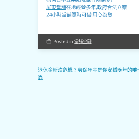
屏東當舖
在地經營多年,政府合法立案
24小時當舖
隨時可借!用心為您
Posted in
當舖金融
work_outline
文
退休金斷炊危機？勞保年金是你安穩晚年的唯
靠
章
導
覽