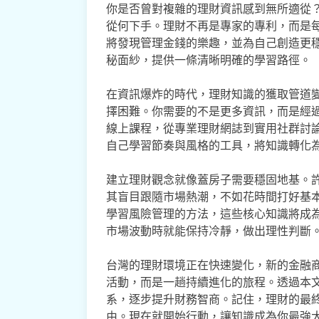
你是否曾對複雜的理財資訊感到無所適從
從何下手。理財不再是專家的專利，而是
將發現管理金錢的樂趣，並為自己創造更
秘面紗，提供一條清晰明確的學習路徑。
在資訊爆炸的時代，理財知識的獲取管道
擇困難。你需要的不是更多資訊，而是經
線上課程，從專業理財網誌到實用社群討
自己學習節奏與風格的工具，將知識轉化
建立理財觀念就像蓋房子需要穩固地基。
其盲目跟隨市場熱潮，不如花時間打好基
學習風險管理的方法，這些核心知識將成
市場波動時就能保持冷靜，做出理性判斷
台灣的理財環境正在快速變化，新的金融
活動，而是一趟持續進化的旅程。透過本
系，逐步提升財務智商。記住，理財的最
由。現在就開始行動，讓知識成為你最強