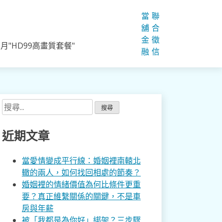
當
聯
舖
合
金
徵
"HD99高畫質套餐"
融
信
搜
尋
關
近期文章
鍵
字:
當愛情變成平行線：婚姻裡南轅北
轍的兩人，如何找回相處的節奏？
婚姻裡的情緒價值為何比條件更重
要？真正維繫關係的關鍵，不是車
房與年薪
被「我都是為你好」綁架？三步驟