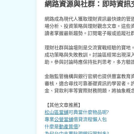
網路資源與社群：即時資訊
網路成為現代人獲取理財資訊最快速的管
場分析、投資策略與理財觀念文章。這些
讀者掌握最新趨勢。訂閱電子報或追蹤社
理財社群與論壇則是交流實戰經驗的寶地
成功策略與失敗教訓。討論區經常出現深
助。參與討論時應保持批判思考，多方驗
金融監管機構與銀行官網也提供豐富教育
審核，適合尋找可靠基礎資訊的學習者。
金、貸款利率等實際財務問題，將抽象概
【其他文章推薦】
松山區當舖
可典當什麼物品呢?
專業
公營當舖
借貸流程懶人包
什麼是
動產質借
?
為何
台中支票貼現
銀行限制多?