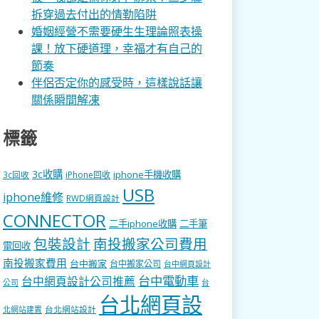
拆穿過去付出的情勒陷阱
婚姻經營不需要硬生生理論照表操
課！放下硬道理，幸福才有自己的
節奏
伴侶否定你的感受時，這樣說話讓
關係瞬間解凍
標籤
3c收購
iphone手機收購
3c回收
iPhone回收
USB
iphone維修
RWD網頁設計
CONNECTOR
二手iphone收購
二手筆
包裝設計
南投搬家公司費用
電回收
南投搬家費用
台中搬家
台中搬家公司
台中網頁設計
台中電動車
台中網頁設計公司推薦
公司
台
台北網頁設
台北網站設計
北網站建置