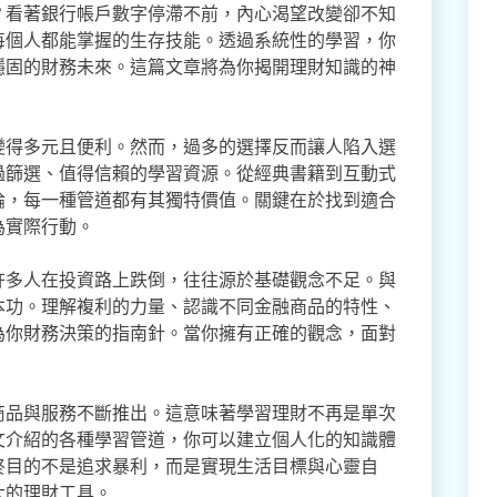
？看著銀行帳戶數字停滯不前，內心渴望改變卻不知
每個人都能掌握的生存技能。透過系統性的學習，你
穩固的財務未來。這篇文章將為你揭開理財知識的神
變得多元且便利。然而，過多的選擇反而讓人陷入選
過篩選、值得信賴的學習資源。從經典書籍到互動式
論，每一種管道都有其獨特價值。關鍵在於找到適合
為實際行動。
許多人在投資路上跌倒，往往源於基礎觀念不足。與
本功。理解複利的力量、認識不同金融商品的特性、
為你財務決策的指南針。當你擁有正確的觀念，面對
。
商品與服務不斷推出。這意味著學習理財不再是單次
文介紹的各種學習管道，你可以建立個人化的知識體
終目的不是追求暴利，而是實現生活目標與心靈自
大的理財工具。