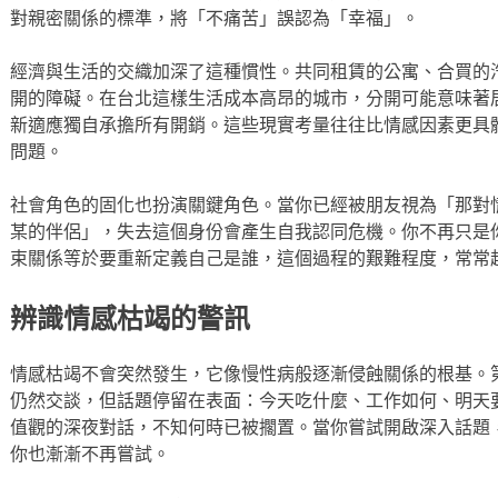
對親密關係的標準，將「不痛苦」誤認為「幸福」。
經濟與生活的交織加深了這種慣性。共同租賃的公寓、合買的
開的障礙。在台北這樣生活成本高昂的城市，分開可能意味著
新適應獨自承擔所有開銷。這些現實考量往往比情感因素更具
問題。
社會角色的固化也扮演關鍵角色。當你已經被朋友視為「那對
某的伴侶」，失去這個身份會產生自我認同危機。你不再只是
束關係等於要重新定義自己是誰，這個過程的艱難程度，常常
辨識情感枯竭的警訊
情感枯竭不會突然發生，它像慢性病般逐漸侵蝕關係的根基。
仍然交談，但話題停留在表面：今天吃什麼、工作如何、明天
值觀的深夜對話，不知何時已被擱置。當你嘗試開啟深入話題
你也漸漸不再嘗試。