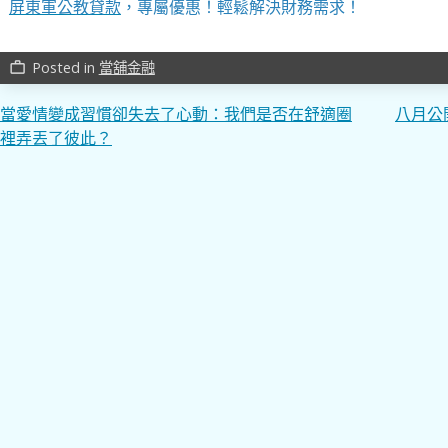
屏東軍公教貸款
，專屬優惠！輕鬆解決財務需求！
Posted in
當舖金融
work_outline
文
當愛情變成習慣卻失去了心動：我們是否在舒適圈
八月公
裡弄丟了彼此？
章
導
覽