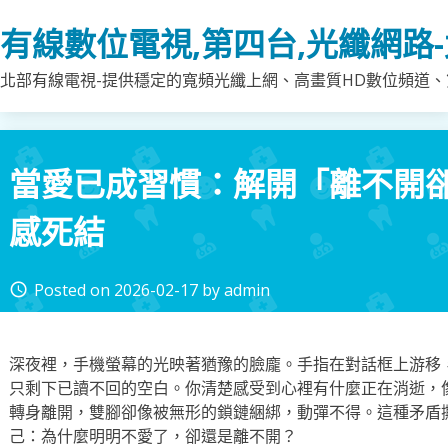
Skip
有線數位電視,第四台,光纖網路
to
content
北部有線電視-提供穩定的寬頻光纖上網、高畫質HD數位頻道、第
當愛已成習慣：解開「離不開
感死結
Posted on
2026-02-17
by
admin
access_time
深夜裡，手機螢幕的光映著猶豫的臉龐。手指在對話框上游移
只剩下已讀不回的空白。你清楚感受到心裡有什麼正在消逝，
轉身離開，雙腳卻像被無形的鎖鏈綑綁，動彈不得。這種矛盾
己：為什麼明明不愛了，卻還是離不開？