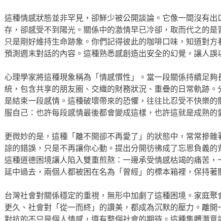
這種情感狀態並非罕見，卻鮮少被公開談論。它像一間沒有出
存，卻感受不到陽光。關係中的激情早已冷卻，取而代之的是
只是剛好維持生命跡象。你們記得彼此的咖啡口味，知道對方
預測週末對話的內容。這種熟悉感創造出安全的幻覺，讓人誤
心理學家將這種現象稱為「情感慣性」。當一段關係持續足夠
統，包含共享的朋友圈、交織的財務狀況、重疊的日常軌跡。
是結束一段感情。這種破壞帶來的恐懼，往往比忍受不快樂的
服自己：也許每段感情最後都會變成這樣，也許這就是成熟的
更微妙的是，這種「離不開卻不再愛了」的狀態中，常常摻雜
諒的錯誤，只是不再讓你心動。提出分開彷彿成了忘恩負義的
這種道德困境讓人陷入雙重煎熬：一邊承受情感枯竭的痛苦，
延中過去，兩個人都被困在名為「曾經」的標本箱裡，保持著
台灣社會對關係穩定的重視，無形中加劇了這種困境。家庭聚
更久、社會對「從一而終」的讚美，都成為沉默的壓力。離開
對抗的不只是個人情感，還有整個社會的期待。這種集體潛意