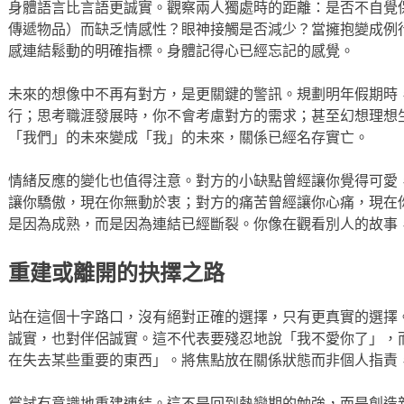
身體語言比言語更誠實。觀察兩人獨處時的距離：是否不自覺
傳遞物品）而缺乏情感性？眼神接觸是否減少？當擁抱變成例
感連結鬆動的明確指標。身體記得心已經忘記的感覺。
未來的想像中不再有對方，是更關鍵的警訊。規劃明年假期時
行；思考職涯發展時，你不會考慮對方的需求；甚至幻想理想
「我們」的未來變成「我」的未來，關係已經名存實亡。
情緒反應的變化也值得注意。對方的小缺點曾經讓你覺得可愛
讓你驕傲，現在你無動於衷；對方的痛苦曾經讓你心痛，現在
是因為成熟，而是因為連結已經斷裂。你像在觀看別人的故事
重建或離開的抉擇之路
站在這個十字路口，沒有絕對正確的選擇，只有更真實的選擇
誠實，也對伴侶誠實。這不代表要殘忍地說「我不愛你了」，
在失去某些重要的東西」。將焦點放在關係狀態而非個人指責
嘗試有意識地重建連結。這不是回到熱戀期的勉強，而是創造