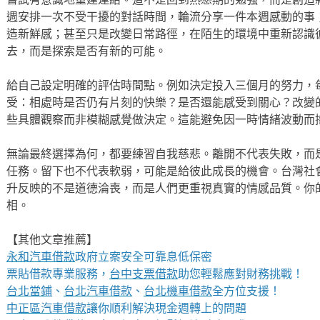
週安排一次不受干擾的對話時間，輪流分享一件本週感動的事
造新鮮感；甚至只是改變日常路徑，在陌生的環境中重新認識
去，而是探索是否有新的可能。
給自己設定明確的評估時間點。例如決定投入三個月的努力，
受：相處時是否仍有片刻的快樂？是否還能感受到關心？改變
些具體觀察而非模糊感覺做決定。這能避免因一時情緒波動而
無論最終選擇為何，都要練習自我慈悲。離開不代表失敗，而
任務。留下也不代表軟弱，可能是給彼此成長的機會。台灣社
升反映的不是道德淪喪，而是人們更重視真實的情感品質。你
相。
【其他文章推薦】
永和汽車借款
政府立案安全可靠息低保密
票貼借款專業服務，
台中支票借款
助您輕鬆應對財務挑戰！
台北當鋪
、
台北汽車借款
、
台北機車借款
全方位支援！
中正區汽車借款
讓你順利解決現金週轉上的問題