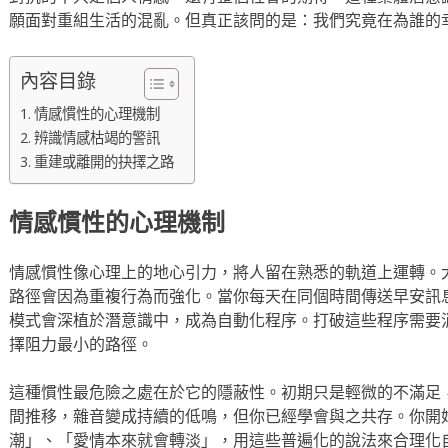
願面對重組生活的混亂。但真正該問的是：我們究竟在為誰的
內容目錄
情感慣性的心理機制
辨識情感枯竭的警訊
重建或離開的抉擇之路
情感慣性的心理機制
情感慣性像心理上的地心引力，將人留在熟悉的軌道上運轉。
路徑會因為重複行為而強化。當你每天在同個時間傳送早安訊
模式會深植於潛意識中，成為自動化程序。打破這些程序需要
擇阻力最小的路徑。
這種慣性最危險之處在於它的隱蔽性。初期只是輕微的不滿足
間推移，雜音變成持續的低鳴，但你已經學會與之共存。你開
潮」、「愛情本來就會轉淡」，用這些普遍化的說法來合理化