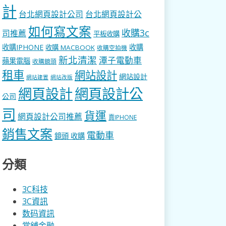
計
台北網頁設計公司
台北網頁設計公
如何寫文案
收購3c
司推薦
平板收購
收購IPHONE
收購
收購 MACBOOK
收購空拍機
新北清潔
潭子電動車
蘋果電腦
收購鏡頭
租車
網站設計
網站設計
網站建置
網站改版
網頁設計
網頁設計公
公司
司
貨運
網頁設計公司推薦
賣IPHONE
銷售文案
電動車
鏡頭 收購
分類
3C科技
3C資訊
数码資訊
當舖金融