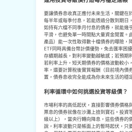
要讓債券息收真正應付未來生活，關鍵在
每半年或每季付息，若能透過分散到期日
如持有六檔不同季月付息的債券，就能幾
平滑，也避免單一時間點大量資金閒置。此
產品）能一次性取得數十檔債券的曝險，
ETF同時具備台幣計價優勢，免去匯率困擾
存續期越長，對利率變動越敏感；若預期
若利率上升，短天期債券的價格波動較小
率，還要計算稅後實質報酬（目前境內債券
置，債券息收完全能成為你未來生活的穩
利率循環中如何挑選投資等級債？
市場利率的高低起伏，直接影響債券價格
票息的債券就像在沙灘上撿到寶石。投資等
級以上），當央行轉向降息，這些債券的
說，利率波動只是帳面上的暫時起伏，只