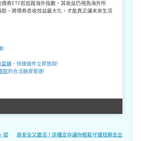
債券ETF若追蹤海外指數，其收益仍視為海外所
協助，將債券息收效益最大化，才能真正讓未來生活
!
時當鋪
，快速過件立即放款!
借款
的合法融資管道!
，提
高安全又靈活！這種定存讓你輕鬆守護短期支出