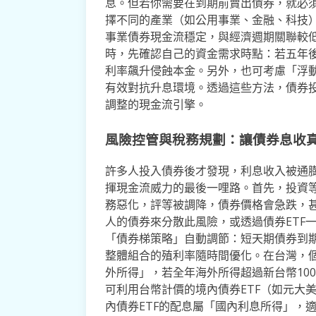
息。但若你需要在到期前賣出債券，就必
擇不同的產業（如公用事業、金融、科技
事業債券現金流穩定，與經濟週期關聯較
時，先確認自己的資金需求時點：若五年
利率飆升侵蝕本金。另外，也可考慮「浮動
有效對抗升息環境。透過這些方法，債券
調整的現金流引擎。
風險控管與稅務規劃：讓債券息收
許多人投入債券後才發現，利息收入被通
揮現金流威力的最後一哩路。首先，投資
務惡化，評等被調降，債券價格會急跌，甚
人的債券來分散此風險，或透過債券ETF
「債券梯策略」自動調節：短天期債券到
整體組合的殖利率隨時間優化。在台灣，個
外所得」，若全年海外所得超過新台幣10
可利用台幣計價的境內債券ETF（如元大
內債券ETF的配息屬「國內利息所得」，