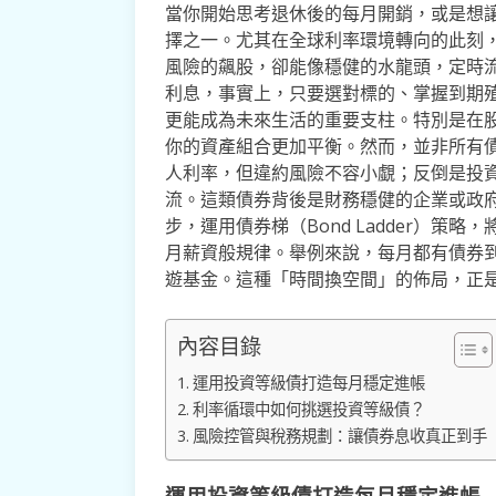
當你開始思考退休後的每月開銷，或是想
擇之一。尤其在全球利率環境轉向的此刻
風險的飆股，卻能像穩健的水龍頭，定時
利息，事實上，只要選對標的、掌握到期
更能成為未來生活的重要支柱。特別是在
你的資產組合更加平衡。然而，並非所有
人利率，但違約風險不容小覷；反倒是投
流。這類債券背後是財務穩健的企業或政
步，運用債券梯（Bond Ladder）
月薪資般規律。舉例來說，每月都有債券
遊基金。這種「時間換空間」的佈局，正
內容目錄
運用投資等級債打造每月穩定進帳
利率循環中如何挑選投資等級債？
風險控管與稅務規劃：讓債券息收真正到手
運用投資等級債打造每月穩定進帳