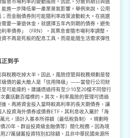
須留意市場利率的變動風險。因此，分散到期日與選
）能進一步降低單一產業景氣影響。舉例來說，公用
低；而金融債券則可能隨利率政策波動較大。在挑選
後需要一筆退休金，就選擇五年內到期的債券，避免
利率債券」（FRN），其票息會隨市場利率調整，
投資不再是死板的配息工具，而是能隨生活需求彈性
真正到手
膨與稅務吃掉大半。因此，風險控管與稅務規劃是發
等級債的最大敵人是「信用降級」——當發行公司財
至可能違約。建議透過持有至少10至20檔不同發行
一次囊括數百檔標的。其次，利率風險的管理可透過
期後，再將資金投入當時較高利率的長天期債券，讓
人投資海外債券或債券ETF，其利息收入屬於「海
0萬元，須計入基本所得額（最低稅負制）。規劃時
美債20年、群益投資級金融債等）簡化稅務，因為境
適用27萬儲蓄投資特別扣除額，且非中華民國來源所