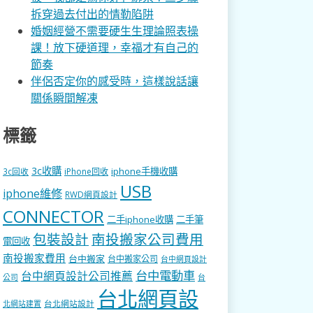
拆穿過去付出的情勒陷阱
婚姻經營不需要硬生生理論照表操
課！放下硬道理，幸福才有自己的
節奏
伴侶否定你的感受時，這樣說話讓
關係瞬間解凍
標籤
3c收購
iphone手機收購
3c回收
iPhone回收
USB
iphone維修
RWD網頁設計
CONNECTOR
二手iphone收購
二手筆
包裝設計
南投搬家公司費用
電回收
南投搬家費用
台中搬家
台中搬家公司
台中網頁設計
台中電動車
台中網頁設計公司推薦
公司
台
台北網頁設
台北網站設計
北網站建置