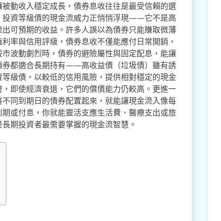
讓被動收入穩定成長，債券息收往往是最受信賴的選
，投資等級債的現金流威力正悄悄浮現——它不是高
流出可預期的收益。許多人誤以為債券只能賺取微薄
殖利率與信用評級，債券息收不僅能應付日常開銷，
股市波動劇烈時，債券的避險屬性與固定配息，能讓
債券都適合長期持有——高收益債（垃圾債）雖有誘
資等級債，以較低的信用風險，提供相對穩定的現金
府，即使經濟衰退，它們的償債能力仍較高。更進一
策略，將不同到期日的債券配置起來，就能讓現金流入像每
到期或付息，你就能靈活支應生活費、醫療支出或旅
是長期投資者最需要掌握的現金流智慧。