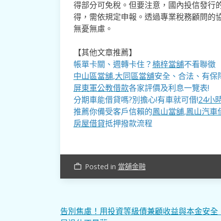
得部分可免稅。但要注意，國內投信發行的
得，需依規定申報。透過專業稅務顧問的
無憂無慮。
【其他文章推薦】
帳單卡關、週轉卡住？
楠梓當舖
不看聯徵
中山區當舖
,
大同區當舖
安全、合法、有保障
屏東軍公教借款
各家評價及利息一覽表!
分期車能借貸嗎?別擔心!有車就可借!
24小
推薦你備受客戶信賴的
鳳山當舖
,
鳳山汽車
房屋借貸
抵押撥款流程
Posted in
當舖金融
work_outline
文
告別焦慮！用投資等級債兼顧收益與本金安全