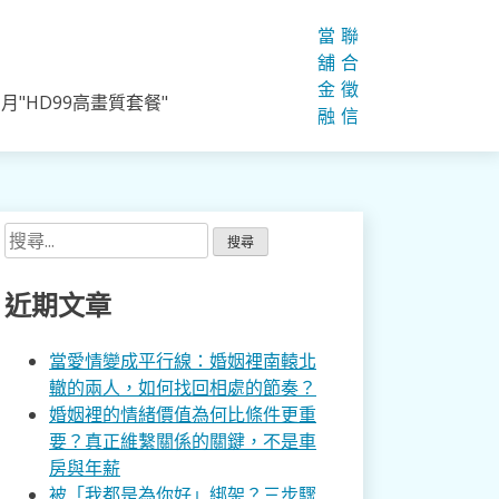
當
聯
舖
合
金
徵
"HD99高畫質套餐"
融
信
搜
尋
關
近期文章
鍵
字:
當愛情變成平行線：婚姻裡南轅北
轍的兩人，如何找回相處的節奏？
婚姻裡的情緒價值為何比條件更重
要？真正維繫關係的關鍵，不是車
房與年薪
被「我都是為你好」綁架？三步驟