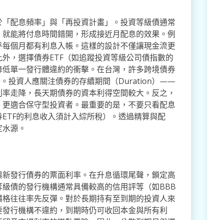
於「配息頻率」與「再投資計畫」。投資等級債通常
，就能將付息時間錯開，形成接近月配息的效果。例
乎每個月都有利息入帳。這樣的設計不僅讓現金流更
外，選擇債券ETF（如追蹤投資等級公司債指數的
降低單一發行體違約的衝擊。在台灣，許多跨境債券
。投資人應關注債券的存續期間（Duration）——
利率走降，長天期債券的資本利得空間較大。反之，
，更適合保守型投資者。最重要的是，不要只看配息
ETF的利息收入須計入綜所稅）。透過精算與配
定水源。
與新發行債券的票面利率。在升息循環尾聲，鎖定高
級債的發行機構通常具備較高的信用評等（如BBB
價格往往率先反彈。對於長期持有至到期的投資人來
要發行機構不違約，到期時仍可收回本金與所有利