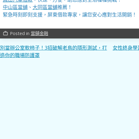
中山區當舖
、
大同區當舖
推薦！
緊急時刻即刻支援，屏東借款專家，讓您安心應對生活開銷！
Posted in
當舖金融
work_outline
文
別當辦公室軟柿子！3招破解老鳥的隱形測試，打
女性終身學
造你的職場防護罩
章
導
覽