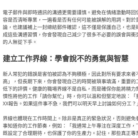
電子郵件與即時通訊的溝通更需要謹慎。避免在情緒激動時回
容是否清晰專業，一遍看是否有任何可能被誤解的用詞。對於
論，也建議補上一封總結郵件確認，這不僅是保護自己，也是
成這些溝通習慣，你會發現自己減少了很多不必要的誤會與衝
的人無從下手。
建立工作界線：學會說不的勇氣與智慧
新人常犯的錯誤是害怕被認為不夠積極，因此對所有要求來者
高」，但長期下來，你會發現自己的時間被瑣事填滿，重要的
低下的評價。健康的職場界線不是自私，而是確保你能將精力
慣性將他的工作「請你幫忙」時，你可以溫和但堅定地說：「
XX報告。如果這件事不急，我們可以明天早上討論如何分工？
界線也體現在工作時間上。除非是真正的緊急狀況，否則避免
事知道你的工作節奏，例如：「我通常上午專注在深度工作，
既設定了合理期待，也保護了你的生產力。記住，那些真正專