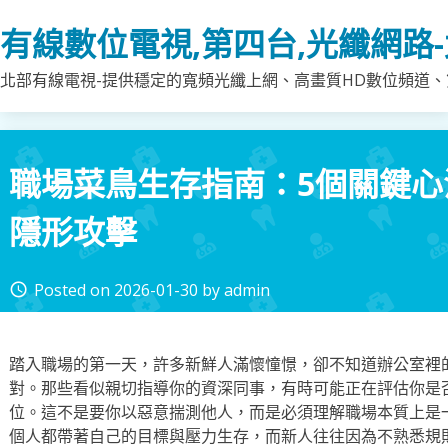
Skip
有線數位電視,第四台,光纖網路
to
content
北部有線電視-提供穩定的寬頻光纖上網、高畫質HD數位頻道、第
職場菜鳥生存指南：5個關鍵
隱形攻擊
Posted on
2026-01-30
by
admin
access_time
踏入職場的第一天，許多新鮮人滿懷憧憬，卻不知道辦公室裡
對。那些看似親切指導你的資深同事，有時可能正在評估你是
位。這不是要你以惡意揣測他人，而是必須理解職場本質上是
個人都帶著自己的目標與壓力生存，而新人往往因為不熟悉規