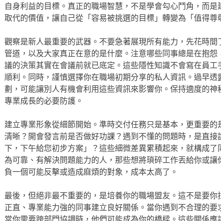
自身利益的目標。真正的職場智慧，不是學會勾心鬥角，而是
取代的價值，讓自己從「容易被挑選的目標」轉變為「值得尊
觀察是新人最重要的武器。不要急著展現所有能力，先花時間
管道，以及大家真正在意的是什麼。注意哪些同事總是在抱怨
議的決策其實在會議前就已底定。這些隱性知識不會寫在員工
順利。同時，謹慎選擇你在職場初期分享的私人資訊。過早透
劃，可能讓別人有機會利用這些資訊來影響你。保持適度的神
專業成長的必要防護。
建立專業形象從細節開始。準時交付任務只是基本，更重要的
清晰？開會發言前是否做好功課？遇到不懂的問題時，是直接
下，下午給您初步方案」？這些細微差異累積起來，就構成了
為可靠、有解決問題能力的人，那些想將瑣碎工作丟給你或讓
負一個可能反擊或造成麻煩的對象，成本太高了。
最後，但絕非最不重要的，是培養你的職場盟友。這不是要你
正直、專業能力強的同事建立良好關係。當你遇到不合理的要
當你需要跨部門協調時，他們可能成為你的橋樑。這些關係應