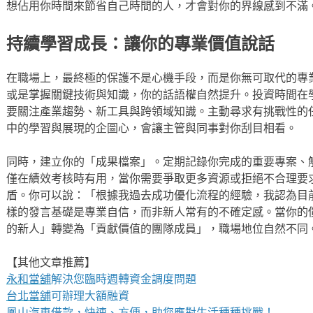
想佔用你時間來節省自己時間的人，才會對你的界線感到不滿
持續學習成長：讓你的專業價值說話
在職場上，最終極的保護不是心機手段，而是你無可取代的專
或是掌握關鍵技術與知識，你的話語權自然提升。投資時間在
要關注產業趨勢、新工具與跨領域知識。主動尋求有挑戰性的
中的學習與展現的企圖心，會讓主管與同事對你刮目相看。
同時，建立你的「成果檔案」。定期記錄你完成的重要專案、
僅在績效考核時有用，當你需要爭取更多資源或拒絕不合理要
盾。你可以說：「根據我過去成功優化流程的經驗，我認為目
樣的發言基礎是專業自信，而非新人常有的不確定感。當你的
的新人」轉變為「貢獻價值的團隊成員」，職場地位自然不同
【其他文章推薦】
永和當舖
解決您臨時週轉資金調度問題
台北當舖
可辦理大額融資
鳳山汽車借款
，快速、方便，助您應對生活種種挑戰！