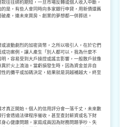
貸款往往綁約期短，一旦市場反轉或個人收入中斷，
怕的是，有些人會同時向多家銀行申貸，用新債還舊
用破產，連未來買房、創業的夢想都一併葬送。
權或波動劇烈的加密貨幣，之所以吸引人，在於它們
著成功案例，讓人產生「別人都可以，我為什麼不
透明，容易受到大戶操控或謠言影響，一般散戶就像
無異於火上澆油。當虧損發生時，因為資金並非自
理性的攤平或加碼決定，結果就是洞越補越大，終至
價才真正開始。個人的信用評分會一落千丈，未來數
銀行會透過法律程序催收，甚至查封薪資或名下財
等身心健康問題，家庭成員因為財務問題爭吵、失