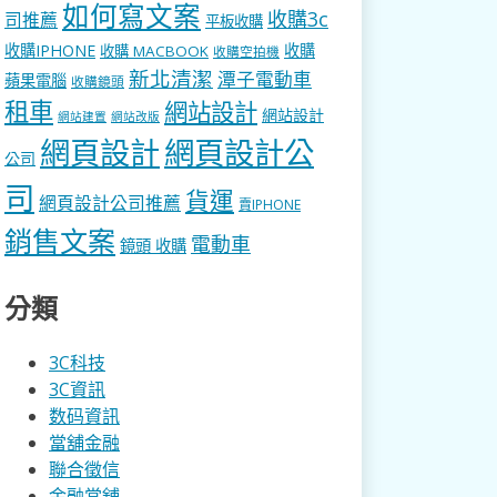
如何寫文案
收購3c
司推薦
平板收購
收購IPHONE
收購
收購 MACBOOK
收購空拍機
新北清潔
潭子電動車
蘋果電腦
收購鏡頭
租車
網站設計
網站設計
網站建置
網站改版
網頁設計
網頁設計公
公司
司
貨運
網頁設計公司推薦
賣IPHONE
銷售文案
電動車
鏡頭 收購
分類
3C科技
3C資訊
数码資訊
當舖金融
聯合徵信
金融當舖