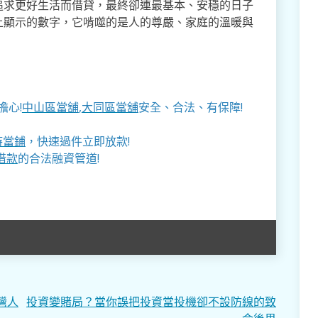
追求更好生活而借貸，最終卻連最基本、安穩的日子
上顯示的數字，它啃噬的是人的尊嚴、家庭的溫暖與
擔心!
中山區當舖
,
大同區當舖
安全、合法、有保障!
時當鋪
，快速過件立即放款!
借款
的合法融資管道!
灣人
投資變賭局？當你誤把投資當投機卻不設防線的致