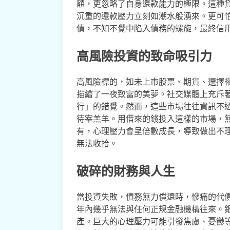
額，更忽略了自身還款能力的極限。這種
沉重的還款壓力立刻如潮水般湧來。更可
債，不知不覺中陷入債務的螺旋，最終信
高風險投資的致命吸引力
高風險標的，如未上市股票、期貨、選擇
描繪了一夜致富的美夢。社交媒體上充斥
行」的錯覺。然而，這些市場往往資訊不
待宰羔羊。用借來的錢投入這樣的市場，
有，心理壓力會呈倍數成長，導致做出不
無法收拾。
破碎的財務與人生
當投資失敗，債務無力償還時，慘痛的代
年內幾乎無法與任何正規金融機構往來。
產。巨大的心理壓力可能引發焦慮、憂鬱