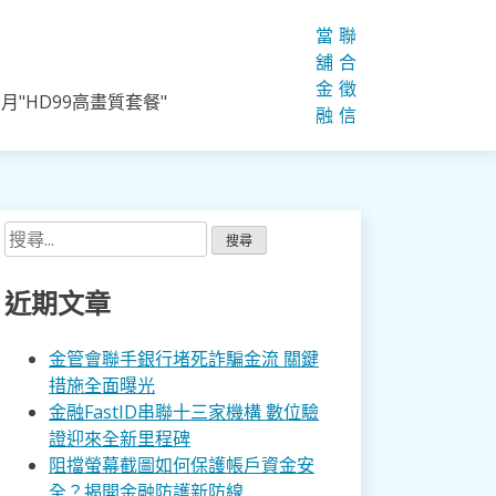
當
聯
舖
合
金
徵
"HD99高畫質套餐"
融
信
搜
尋
關
近期文章
鍵
字:
金管會聯手銀行堵死詐騙金流 關鍵
措施全面曝光
金融FastID串聯十三家機構 數位驗
證迎來全新里程碑
阻擋螢幕截圖如何保護帳戶資金安
全？揭開金融防護新防線