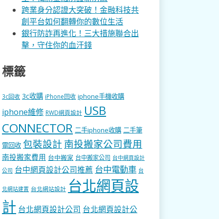
跨業身分認證大突破！金融科技共
創平台如何翻轉你的數位生活
銀行防詐再進化！三大措施聯合出
擊，守住你的血汗錢
標籤
3c收購
iphone手機收購
3c回收
iPhone回收
USB
iphone維修
RWD網頁設計
CONNECTOR
二手iphone收購
二手筆
包裝設計
南投搬家公司費用
電回收
南投搬家費用
台中搬家
台中搬家公司
台中網頁設計
台中電動車
台中網頁設計公司推薦
公司
台
台北網頁設
台北網站設計
北網站建置
計
台北網頁設計公司
台北網頁設計公