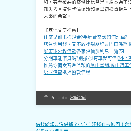
和，甚至破裂的案例比比皆是。原本為了
都失去。這個代價遠遠超過當初投資帳戶
未來的希望。
【其他文章推薦】
什麼是
刷卡換現金
?手續費又該如何計算?
您急需用錢，又不敢找親朋好友開口嗎?別
屏東軍公教借款
各家評價及利息一覽表!
分期車能借貸嗎?別擔心!有車就可借!
24小
推薦你備受客戶信賴的
鳳山當舖
,
鳳山汽車
房屋借貸
抵押撥款流程
Posted in
當舖金融
work_outline
文
借錢給親友沒借據？小心血汗錢有去無回！台