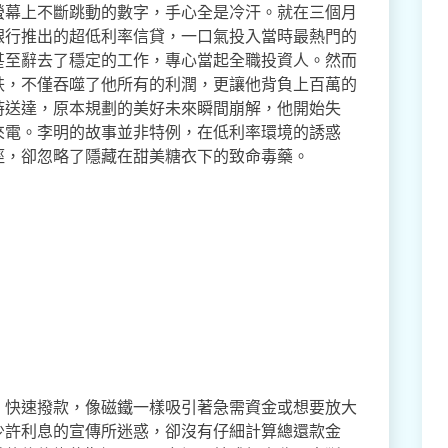
螢幕上不斷跳動的數字，手心全是冷汗。就在三個月
銀行推出的超低利率信貸，一口氣投入當時最熱門的
甚至辭去了穩定的工作，專心當起全職投資人。然而
跌，不僅吞噬了他所有的利潤，更讓他背負上百萬的
時送達，原本規劃的美好未來瞬間崩解，他開始失
來電。李明的故事並非特例，在低利率環境的誘惑
徑，卻忽略了隱藏在甜美糖衣下的致命毒藥。
、快速撥款，像磁鐵一樣吸引著急需資金或想要放大
少許利息的宣傳所迷惑，卻沒有仔細計算總還款金