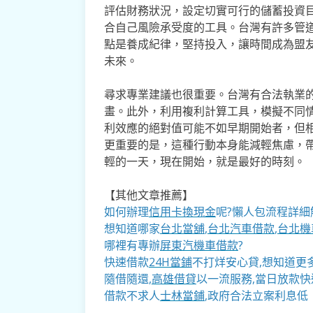
評估財務狀況，設定切實可行的儲蓄投資
合自己風險承受度的工具。台灣有許多管道
點是養成紀律，堅持投入，讓時間成為盟
未來。
尋求專業建議也很重要。台灣有合法執業
畫。此外，利用複利計算工具，模擬不同
利效應的絕對值可能不如早期開始者，但
更重要的是，這種行動本身能減輕焦慮，
輕的一天，現在開始，就是最好的時刻。
【其他文章推薦】
如何辦理
信用卡換現金
呢?懶人包流程詳細
想知道哪家
台北當舖
,
台北汽車借款
,
台北機
哪裡有專辦
屏東汽機車借款
?
快速借款
24H當鋪
不打烊安心貸,想知道更
隨借隨還,
高雄借貸
以一流服務,當日放款快
借款不求人
士林當鋪
,政府合法立案利息低