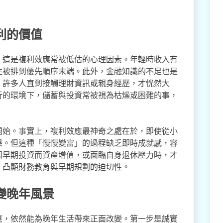
利的價值
，這是複利效應常被低估的心理因素。年輕時收入有
往被排到優先順序末端。此外，金融知識的不足也是
，許多人直到接觸理財資訊或親身經歷，才恍然大
行的環境下，儲蓄與投資常被視為枯燥或困難的事，
開始。事實上，複利效應最神奇之處在於，即使從小
果。但這種「慢慢變富」的過程缺乏即時成就感，容
因早期投資而資產增值，或面臨自身退休壓力時，才
，凸顯財務教育與早期規劃的迫切性。
變晚年風景
應，依然能為晚年生活帶來正面改變。第一步是誠實