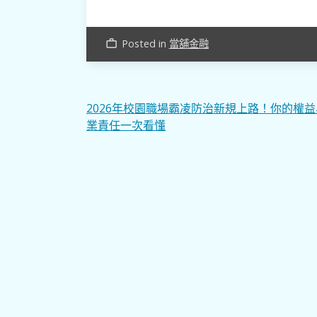
Posted in
當舖金融
work_outline
文
2026年校園職場霸凌防治新規上路！你的權
業責任一次看懂
章
導
覽