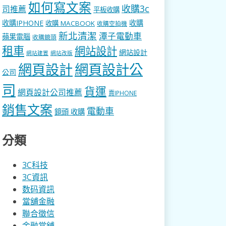
如何寫文案
收購3c
司推薦
平板收購
收購IPHONE
收購
收購 MACBOOK
收購空拍機
新北清潔
潭子電動車
蘋果電腦
收購鏡頭
租車
網站設計
網站設計
網站建置
網站改版
網頁設計
網頁設計公
公司
司
貨運
網頁設計公司推薦
賣IPHONE
銷售文案
電動車
鏡頭 收購
分類
3C科技
3C資訊
数码資訊
當舖金融
聯合徵信
金融當舖