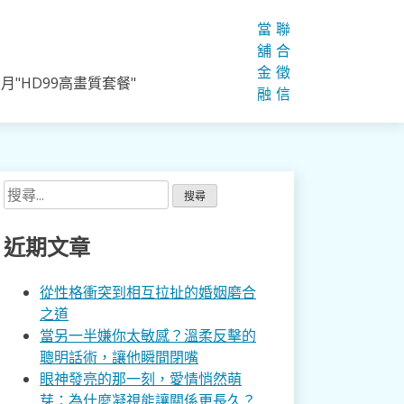
當
聯
舖
合
金
徵
"HD99高畫質套餐"
融
信
搜
尋
關
近期文章
鍵
字:
從性格衝突到相互拉扯的婚姻磨合
之道
當另一半嫌你太敏感？溫柔反擊的
聰明話術，讓他瞬間閉嘴
眼神發亮的那一刻，愛情悄然萌
芽：為什麼凝視能讓關係更長久？