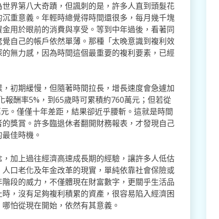
為世界第八大奇蹟，但諷刺的是，許多人直到頭髮花
的沉重意義。年輕時總覺得時間還很多，每月幾千塊
資金用於眼前的消費與享受。等到中年過後，看著同
驚覺自己的帳戶依然單薄。那種「太晚意識到複利效
深的無力感，因為時間這個最重要的複利要素，已經
樣，初期緩慢，但隨著時間拉長，增長速度會急遽加
化報酬率5%，到65歲時可累積約760萬元；但若從
0萬元。僅僅十年差距，結果卻近乎腰斬。這就是時間
者的獎賞。許多臨退休者翻開財務報表，才發現自己
的最佳時機。
念，加上過往經濟高速成長期的經驗，讓許多人低估
、人口老化及年金改革的現實，單純依靠社會保險或
年階段的威力，不僅體現在財富數字，更關乎生活品
止時，沒有足夠複利積累的資產，很容易陷入經濟困
，哪怕從現在開始，依然有其意義。