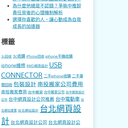
為什麼他總是不認錯？爭執中推卸
責任背後的心理機制解析
選擇你喜歡的人，讓心動成為自我
成長的加速器
標籤
3c收購
iphone手機收購
3c回收
iPhone回收
USB
iphone維修
RWD網頁設計
CONNECTOR
二手iphone收購
二手筆
包裝設計
南投搬家公司費用
電回收
南投搬家費用
台中搬家
台中搬家公司
台中網頁設計
台中電動車
台中網頁設計公司推薦
公司
台
台北網頁設
台北網站設計
北網站建置
計
台北網頁設計公司
台北網頁設計公