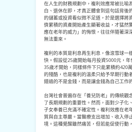
在人生的財務規劃中，複利效應常被比喻
白、退休在即，才真正體會到這句話背後
的儲蓄或投資看似微不足道，於是選擇將
儕累積的資產開始產生顯著收益，才猛然
應在老年的威力」的悔恨，往往伴隨著深
無法重來。
複利的本質是利息再生利息，像滾雪球一
快。假設從25歲開始每月投資5000元，年
35歲才開始，同樣條件下只能累積約42
的殘酷，也是複利的溫柔只給予早期行動
錯過的不是金錢，而是讓金錢為自己工作
台灣社會普遍存在「養兒防老」的傳統觀
了長期規劃的重要性。然而，面對少子化
子女奉養已充滿不確定性。複利效應在老
質與自主尊嚴。當醫療支出增加、收入停
境。這種覺醒雖然痛苦，但若能促使行動