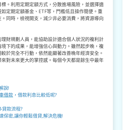
目標。利用定期定額方式，分散進場風險，並選擇適
如定期定額基金、ETF等，門檻低且操作簡便。重
友。同時，檢視開支，減少非必要消費，將資源導向
的理財規劃人員，能協助設計適合個人狀況的複利計
情境下的成果，能增強信心與動力。雖然起步晚，複
相較於完全不行動，依然能顯著改善晚年經濟安全。
帶來對未來更大的掌控感。每個今天都是餘生中最年
解說!
車借款
，借款利息比較低呢?
多貸款流程?
速保密,讓你輕鬆借貸,解決危機!