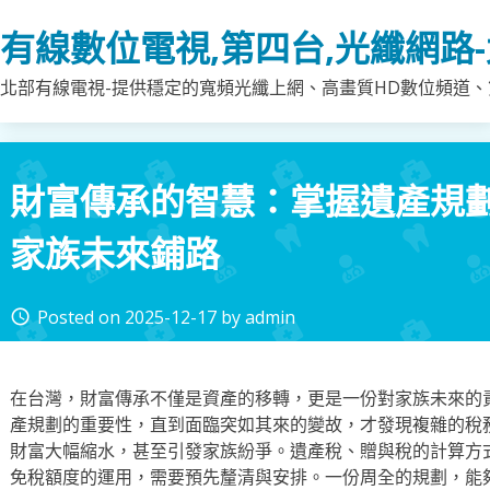
Skip
有線數位電視,第四台,光纖網路
to
content
北部有線電視-提供穩定的寬頻光纖上網、高畫質HD數位頻道、第
財富傳承的智慧：掌握遺產規
家族未來鋪路
Posted on
2025-12-17
by
admin
access_time
在台灣，財富傳承不僅是資產的移轉，更是一份對家族未來的
產規劃的重要性，直到面臨突如其來的變故，才發現複雜的稅
財富大幅縮水，甚至引發家族紛爭。遺產稅、贈與稅的計算方
免稅額度的運用，需要預先釐清與安排。一份周全的規劃，能