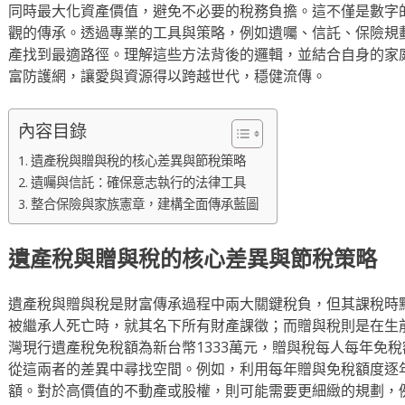
同時最大化資產價值，避免不必要的稅務負擔。這不僅是數字
觀的傳承。透過專業的工具與策略，例如遺囑、信託、保險規
產找到最適路徑。理解這些方法背後的邏輯，並結合自身的家
富防護網，讓愛與資源得以跨越世代，穩健流傳。
內容目錄
遺產稅與贈與稅的核心差異與節稅策略
遺囑與信託：確保意志執行的法律工具
整合保險與家族憲章，建構全面傳承藍圖
遺產稅與贈與稅的核心差異與節稅策略
遺產稅與贈與稅是財富傳承過程中兩大關鍵稅負，但其課稅時
被繼承人死亡時，就其名下所有財產課徵；而贈與稅則是在生
灣現行遺產稅免稅額為新台幣1333萬元，贈與稅每人每年免稅
從這兩者的差異中尋找空間。例如，利用每年贈與免稅額度逐
額。對於高價值的不動產或股權，則可能需要更細緻的規劃，