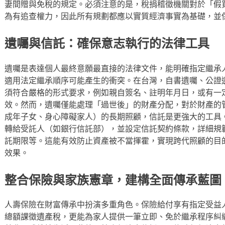
妻間贈與免稅的規定。必須注意的是，稅捐稽徵機關對於「假
為有追查權力，因此所有規劃都應以實質經濟事實為基礎，並
遺囑與信託：確保意志執行的法律工具
遺囑是表達個人最終意願最直接的法律文件，能明確指定繼承
適用法定繼承順序可能產生的衝突。在台灣，自書遺囑、公證
須符合嚴格的形式要求，例如親自簽名、註明年月日，或有一
效。然而，遺囑僅能處理「過世後」的財產分配，對於財產的
成年子女、身心障礙家人）的長期照顧，信託是更強大的工具
轉給受託人（如銀行信託部），並設定信託契約條款，詳細規
託期限等。這能有效防止資產被不當揮霍，實現跨代照顧的目
效果。
整合保險與家族憲章，建構全面傳承藍圖
人壽保險在財富傳承中扮演多重角色。保險給付享有指定受益
總額課徵遺產稅，更能為家人提供一筆立即、免於繼承程序糾