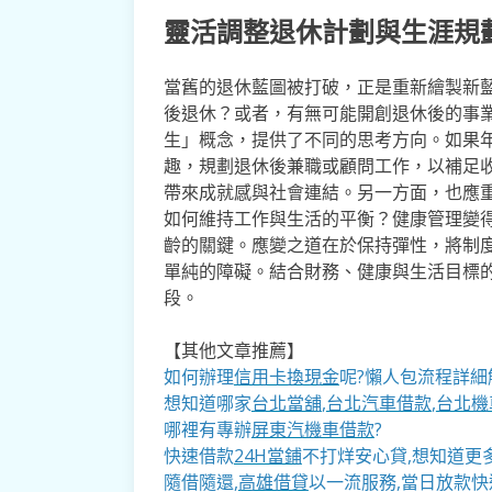
靈活調整退休計劃與生涯規
當舊的退休藍圖被打破，正是重新繪製新
後退休？或者，有無可能開創退休後的事
生」概念，提供了不同的思考方向。如果
趣，規劃退休後兼職或顧問工作，以補足
帶來成就感與社會連結。另一方面，也應
如何維持工作與生活的平衡？健康管理變
齡的關鍵。應變之道在於保持彈性，將制
單純的障礙。結合財務、健康與生活目標
段。
【其他文章推薦】
如何辦理
信用卡換現金
呢?懶人包流程詳細
想知道哪家
台北當舖
,
台北汽車借款
,
台北機
哪裡有專辦
屏東汽機車借款
?
快速借款
24H當鋪
不打烊安心貸,想知道更
隨借隨還,
高雄借貸
以一流服務,當日放款快