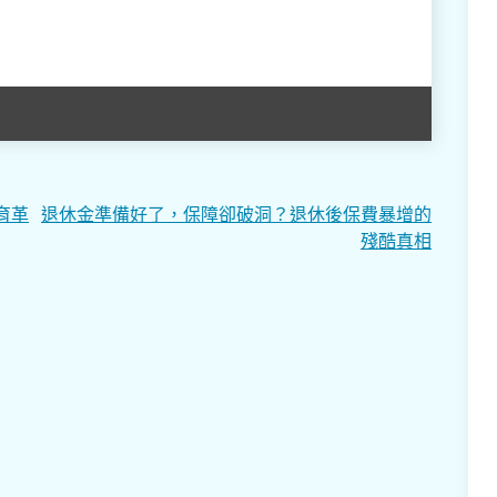
育革
退休金準備好了，保障卻破洞？退休後保費暴增的
殘酷真相