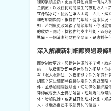
裡的累積金額，更要將其他資產一併納入
金價值，以及任何可能產生的被動收入。
來源縮水時，便容易陷入困境。因此，建
理財規劃顧問，根據你的年齡、健康狀況
如，若制度更改延後了請領年齡，你可能
的收益。同時，檢視你的支出計劃，區分
準備。一個清晰的財務全景圖，是應對任
深入解讀新制細節與過渡條
面對制度更改，恐慌往往源於不了解。政
施」，以緩衝對即將退休族群的衝擊。你
有「老人老辦法」的緩衝期？你的年資計
調整？這些細節將直接決定你的應對策略
件，並參加相關說明會，切勿僅依賴網路
律師或專業人士協助解讀。理解規則能幫
休、增加提撥，或調整其他理財計劃。知
人，才能為自己爭取最有利的位置。