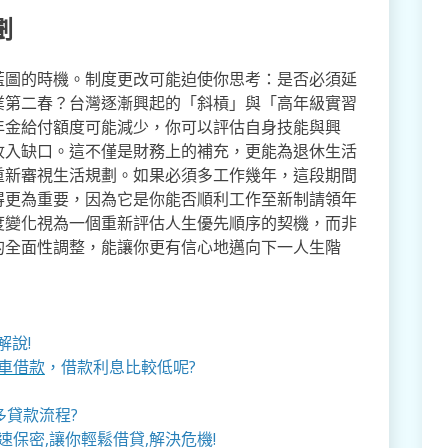
劃
藍圖的時機。制度更改可能迫使你思考：是否必須延
業第二春？台灣逐漸興起的「斜槓」與「高年級實習
年金給付額度可能減少，你可以評估自身技能與興
收入缺口。這不僅是財務上的補充，更能為退休生活
重新審視生活規劃。如果必須多工作幾年，這段期間
得更為重要，因為它是你能否順利工作至新制請領年
度變化視為一個重新評估人生優先順序的契機，而非
的全面性調整，能讓你更有信心地邁向下一人生階
解說!
車借款
，借款利息比較低呢?
多貸款流程?
速保密,讓你輕鬆借貸,解決危機!