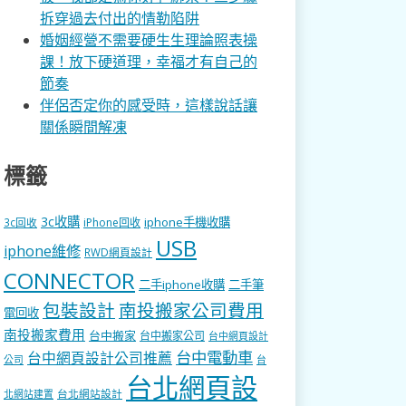
拆穿過去付出的情勒陷阱
婚姻經營不需要硬生生理論照表操
課！放下硬道理，幸福才有自己的
節奏
伴侶否定你的感受時，這樣說話讓
關係瞬間解凍
標籤
3c收購
iphone手機收購
3c回收
iPhone回收
USB
iphone維修
RWD網頁設計
CONNECTOR
二手iphone收購
二手筆
包裝設計
南投搬家公司費用
電回收
南投搬家費用
台中搬家
台中搬家公司
台中網頁設計
台中電動車
台中網頁設計公司推薦
公司
台
台北網頁設
台北網站設計
北網站建置