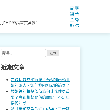
當
聯
舖
合
金
徵
"HD99高畫質套餐"
融
信
搜
尋
關
近期文章
鍵
字:
當愛情變成平行線：婚姻裡南轅北
轍的兩人，如何找回相處的節奏？
婚姻裡的情緒價值為何比條件更重
要？真正維繫關係的關鍵，不是車
房與年薪
被「我都是為你好」綁架？三步驟