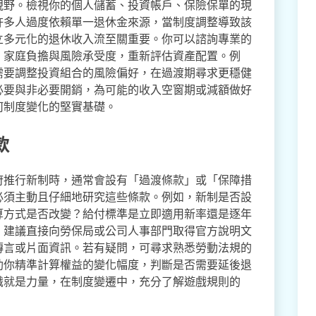
視野。檢視你的個人儲蓄、投資帳戶、保險保單的現
許多人過度依賴單一退休金來源，當制度調整導致該
立多元化的退休收入流至關重要。你可以諮詢專業的
、家庭負擔與風險承受度，重新評估資產配置。例
需要調整投資組合的風險偏好，在過渡期尋求更穩健
必要與非必要開銷，為可能的收入空窗期或減額做好
何制度變化的堅實基礎。
款
府推行新制時，通常會設有「過渡條款」或「保障措
必須主動且仔細地研究這些條款。例如，新制是否設
算方式是否改變？給付標準是立即適用新率還是逐年
。建議直接向勞保局或公司人事部門取得官方說明文
傳言或片面資訊。若有疑問，可尋求熟悉勞動法規的
助你精準計算權益的變化幅度，判斷是否需要延後退
識就是力量，在制度變遷中，充分了解遊戲規則的