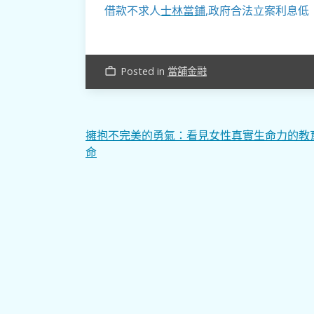
借款不求人
士林當鋪
,政府合法立案利息低
Posted in
當舖金融
work_outline
文
擁抱不完美的勇氣：看見女性真實生命力的教
命
章
導
覽