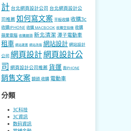
計
台北網頁設計公司
台北網頁設計公
如何寫文案
收購3c
司推薦
平板收購
收購IPHONE
收購
收購 MACBOOK
收購空拍機
新北清潔
潭子電動車
蘋果電腦
收購鏡頭
租車
網站設計
網站設計
網站建置
網站改版
網頁設計
網頁設計公
公司
司
貨運
網頁設計公司推薦
賣IPHONE
銷售文案
電動車
鏡頭 收購
分類
3C科技
3C資訊
数码資訊
當舖金融