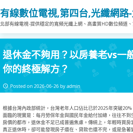
Skip
有線數位電視,第四台,光纖網路
to
content
北部有線電視-提供穩定的寬頻光纖上網、高畫質HD數位頻道、第
退休金不夠用？以房養老vs一
你的終極解方？
Posted on
2026-06-26
by
admin
access_time
根據台灣內政部統計，台灣老年人口佔比已於2025年突破20
面臨的現實是：每月勞保年金與國民年金給付加總，往往不到
房價的都市，退休金不足已成普遍焦慮。傳統上，年輕時買房
真正退休時，卻可能發現房子還在、貸款也還不完，或是急著