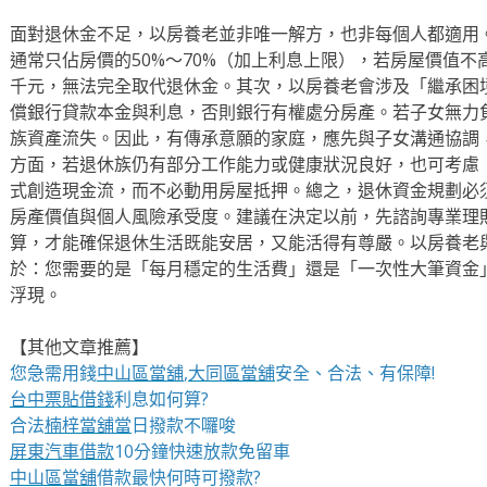
面對退休金不足，以房養老並非唯一解方，也非每個人都適用
通常只佔房價的50%～70%（加上利息上限），若房屋價值
千元，無法完全取代退休金。其次，以房養老會涉及「繼承困
償銀行貸款本金與利息，否則銀行有權處分房產。若子女無力
族資產流失。因此，有傳承意願的家庭，應先與子女溝通協調
方面，若退休族仍有部分工作能力或健康狀況良好，也可考慮
式創造現金流，而不必動用房屋抵押。總之，退休資金規劃必
房產價值與個人風險承受度。建議在決定以前，先諮詢專業理
算，才能確保退休生活既能安居，又能活得有尊嚴。以房養老
於：您需要的是「每月穩定的生活費」還是「一次性大筆資金
浮現。
【其他文章推薦】
您急需用錢
中山區當舖
,
大同區當舖
安全、合法、有保障!
台中票貼借錢
利息如何算?
合法
楠梓當舖當
日撥款不囉唆
屏東汽車借款
10分鐘快速放款免留車
中山區當舖
借款最快何時可撥款?