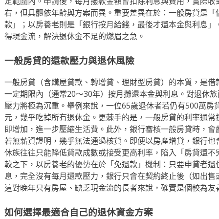
定範圍內。申請後，每月撥款金額會扣除利息與費用，實際收到
右，但具體依年齡與方案而異。重要差異在於：一般房貸是「
款」；以房養老則是「銀行按月給錢，最後才還本金與利息」
得現金流，解決退休金不足的燃眉之急。
一般房貸的還款壓力與退休風險
一般房貸（含購屋貸款、轉增貸、理財型房貸）的本質，是借
一定期限內（通常20～30年）按月攤還本金與利息。對退休
壓力將極為沉重。舉例來說，一位65歲退休者若仍有500萬房貸
元，幾乎吃掉所有退休金。更棘手的是，一般房貸的利率通常
即增加，進一步壓縮生活費。此外，銀行審核一般房貸時，會
若無薪資證明，幾乎無法通過核貸。即便以房產增貸，銀行也
休族往往只能降低貸款成數或接受更高利率，陷入「房貸還不
較之下，以房養老的優勢在於「免還款」機制：只要申貸者還
息，完全沒有每月還款壓力，銀行只會在契約終止後（如出售
這對晚年只有房屋、缺乏現金流的長者來說，確實是個較為友
如何選擇最適合自己的退休資金方案