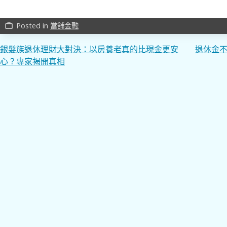
Posted in
當舖金融
work_outline
文
銀髮族退休理財大對決：以房養老真的比現金更安
退休金不
心？專家揭開真相
章
導
覽