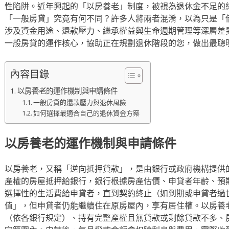
性陷阱。近年興起的「以房養老」制度，被視為退休金不足的
「一般房貸」究竟有何不同？許多人將兩者混淆，以為只是「
涉及資金用途、還款壓力、繼承權益與生命週期管理等深層差
一般房貸的運作核心，協助正在規劃退休階段的您，做出最聰
內容目錄
以房養老的運作機制與申請條件
一般房貸的還款壓力與退休風險
如何選擇最適合自己的退休資金方案
以房養老的運作機制與申請條件
以房養老，又稱「逆向抵押貸款」，是由銀行或政府機構提供
產權的房屋抵押給銀行，銀行根據房產估價、申貸者年齡、預
選擇性的生活費給申貸者，直到契約終止（如到期或申貸者過
值」，但申貸者仍能繼續住在原房屋內，享有居住權。以房養老
（依各銀行規定）、持有完整產權且無貸款或剩餘貸款不多、