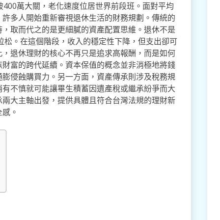
破400萬大關，老化速度位居世界前段班。面對平均
，許多人開始重新審視退休生活的財務規劃。傳統的
時，取而代之的是更細膩的資產配置思維。退休不是
馬拉松。在這個階段，收入的穩定性下降，但支出卻可
此，退休理財的核心不再只是追求高報酬，而是如何
族財富的跨代延續。資本保值的概念並非消極地將錢
通膨侵蝕購買力。另一方面，資產傳承則涉及稅務規
稍有不慎就可能讓畢生積蓄因遺產稅或繼承紛爭而大
承兩大主軸出發，提供具體且符合台灣法規的理財新
全感。