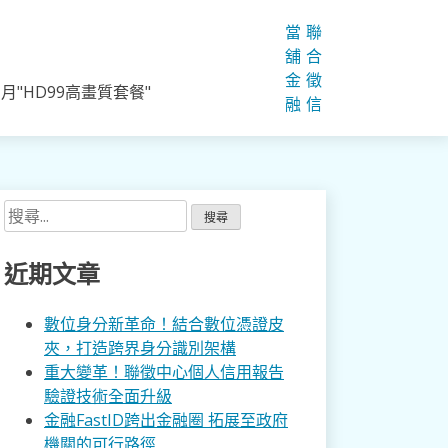
當
聯
舖
合
金
徵
"HD99高畫質套餐"
融
信
搜
尋
關
近期文章
鍵
字:
數位身分新革命！結合數位憑證皮
夾，打造跨界身分識別架構
重大變革！聯徵中心個人信用報告
驗證技術全面升級
金融FastID跨出金融圈 拓展至政府
機關的可行路徑