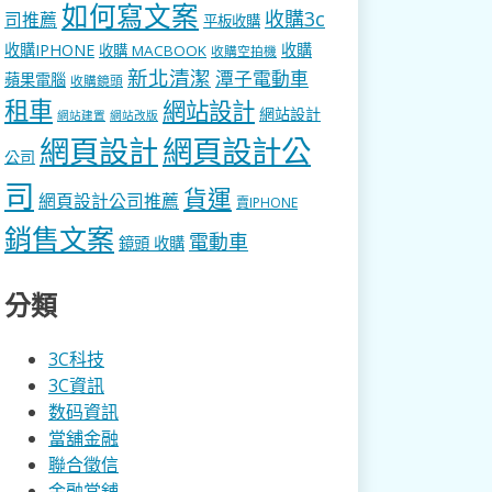
如何寫文案
收購3c
司推薦
平板收購
收購IPHONE
收購
收購 MACBOOK
收購空拍機
新北清潔
潭子電動車
蘋果電腦
收購鏡頭
租車
網站設計
網站設計
網站建置
網站改版
網頁設計
網頁設計公
公司
司
貨運
網頁設計公司推薦
賣IPHONE
銷售文案
電動車
鏡頭 收購
分類
3C科技
3C資訊
数码資訊
當舖金融
聯合徵信
金融當舖