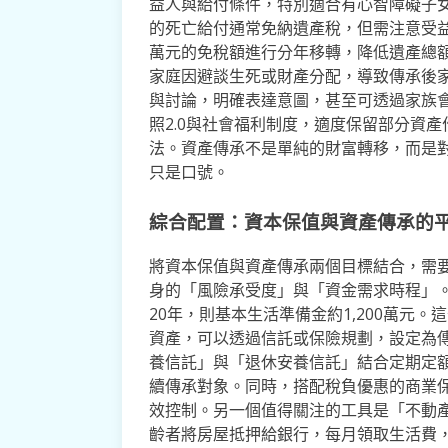
益人與給付條件，特別適合有心智障礙子
的死亡給付通常免納遺產稅，但需注意受益
萬元的免稅額進行分年移轉，降低遺產總
家庭因避談生死或財產分配，導致傳承後
與討論，明確表達意圖，甚至可透過家族
照2.0與社會福利制度，適度保留部分資
法。資產傳承不是單純的財富轉移，而是
只是口號。
綜合配置：資本保值與資產傳承的
將資本保值與資產傳承兩個目標結合，需
身的「風險承受度」與「資金需求時程」
20年，則基本生活準備金約1,200萬元
資產，可以透過信託或保險規劃，設定為
養信託」與「退休安養信託」結合定期定
續傳承對象。同時，搭配稅負優惠的商業
效控制。另一個值得關注的工具是「不動
齡者將房屋抵押給銀行，每月領取生活費