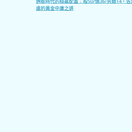
文
通膨時代的穩贏配置：股50/債36/另類14，
慮的黃金中庸之道
章
導
覽