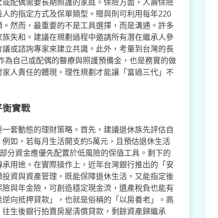
女或配偶需要長期照護的家庭。保險方面，人壽保險
人的指定方式及保單類型。贈與則可利用每年220
額。然而，最重要的不是工具選擇，而是溝通。許多
家族失和。建議在規劃過程中邀請所有潛在繼承人參
會議或諮詢專家來建立共識。此外，考量到台灣的長
產作為自己或配偶的醫療與照護預備金，也是務實的做
對家人責任的體現，理性規劃才能讓「富過三代」不
平衡實戰
要一套動態的理財策略。首先，建議退休族先評估自
。例如，若每月生活開支約5萬元，且預估退休生活
。這部分資金應優先配置於低風險的保值工具。剩下的
傳承用途。在實際操作上，近年台灣銀行推出的「安
額投資與資產管理，既能保障退休生活，又能指定後
保險與年金險，可創造穩定現金流，遺產稅負也能有
產逆向抵押貸款」，也就是俗稱的「以房養老」。高
，往生後銀行拍賣房屋清償貸款，剩餘資產歸繼承