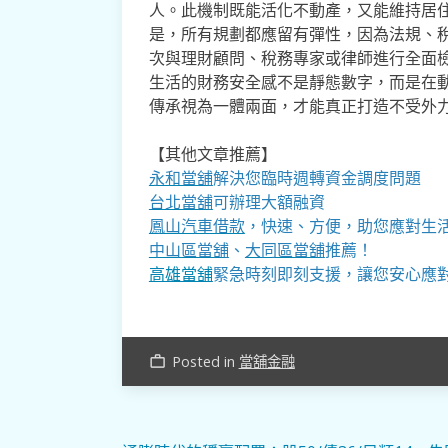
人。此機制既能活化不動產，又能維持居
是，所有規劃都應留有彈性，因為法規、
次與理財顧問、稅務專家或律師進行全面
生活的財務安全感不是靜態數字，而是在
傳承視為一體兩面，才能真正打造不受外
【其他文章推薦】
永和當舖
解決您臨時週轉資金調度問題
台北當舖
可辦理大額融資
鳳山汽車借款
，快速、方便，助您應對生
中山區當舖
、
大同區當舖
推薦！
高雄當舖
緊急時刻即刻支援，讓您安心應
Posted in
當舖金融
work_outline