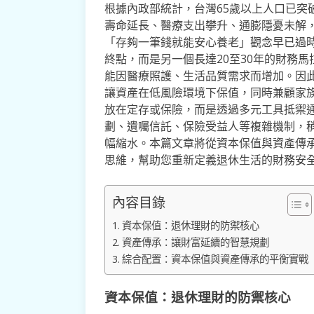
根據內政部統計，台灣65歲以上人口已突
壽命延長、醫療支出攀升、通膨隱憂未解
「存夠一筆錢就能安心養老」觀念早已過
終點，而是另一個長達20至30年的財務
能因醫療照護、生活品質需求而增加。因
讓資產在低風險環境下保值，同時兼顧家
放在定存或保險，而是透過多元工具抵禦
劃、遺囑信託、保險受益人等複雜機制，
幅縮水。本篇文章將從資本保值與資產傳
思維，幫助您重新定義退休生活的財務安
內容目錄
資本保值：退休理財的防禦核心
資產傳承：讓財富延續的智慧規劃
綜合配置：資本保值與資產傳承的平衡實戰
資本保值：退休理財的防禦核心