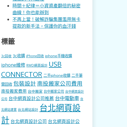
時間＋紀律＝小資資產翻倍的秘密
曲線！你也能辦到
不再上當！破解詐騙集團濫用無卡
提款的新手法，保護你的血汗錢
標籤
3c收購
iphone手機收購
3c回收
iPhone回收
USB
iphone維修
RWD網頁設計
CONNECTOR
二手iphone收購
二手筆
包裝設計
南投搬家公司費用
電回收
南投搬家費用
台中搬家
台中搬家公司
台中網頁設計
台中電動車
台中網頁設計公司推薦
公司
台
台北網頁設
台北網站設計
北網站建置
計
台北網頁設計公司
台北網頁設計公