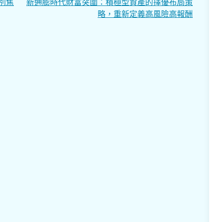
告別焦
新通膨時代財富突圍：積極型資產的擇優布局策
略，重新定義高風險高報酬