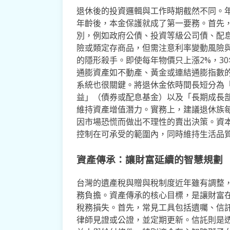
退休後的投資邏輯與工作時期截然不同。
年齡後，本金保護就成了第一要務。首先
別，例如政府公債、投資等級公司債、配息
險或類定存商品，但需注意利率變動風險
的隱形殺手。即使每年物價只上漲2%，3
通膨資產如不動產、黃金或連結通膨指數
系統也很關鍵。將退休金依時間長短分為「
益」（債券或配息基金）以及「長期成長
維持資產增值潛力。實務上，建議退休族
因市場恐慌而做出不理性的賣出決策。資
控制在可承受的範圍內，同時維持生活品
資產傳承：讓財富延續的智慧規劃
台灣的遺產稅與贈與稅制度近年雖有調整
務負擔。資產傳承的核心目標，是讓財富
稅務損失。首先，常見工具包括遺囑、信
律師見證或公證，並定期更新。信託則是