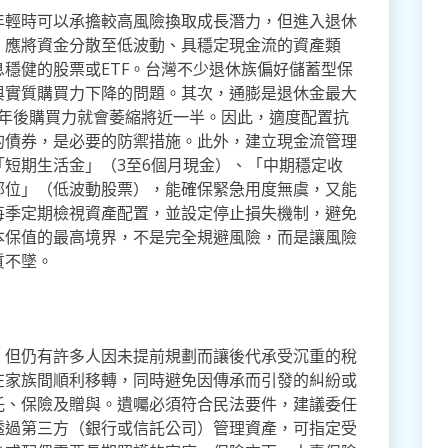
年輕時可以承擔較高風險換取成長潛力，但進入退休
，應將資金分散至低波動、具穩定現金流的資產類
穩健的股票或ETF。台灣不少退休族偏好儲蓄型保
與實質購買力下降的問題。其次，通膨是退休金最大
0年後購買力就會萎縮將近一半。因此，適度配置抗
的債券，是必要的防禦措施。此外，建立現金流管理
短期生活金」（3至6個月現金）、「中期穩定收
部位」（低波動股票），能確保緊急用度無虞，又能
每季定期檢視資產配置，並設定停止損失機制，避免
本保值的最高境界，不是完全規避風險，而是讓風險
質不墜。
，但仍有許多人因未提前規劃而讓後代承受沉重的稅
在家族間順利移轉，同時避免因傳承而引發的糾紛或
託、保險及贈與。遺囑必須符合民法要件，建議委任
透過第三方（銀行或信託公司）管理資產，可指定受