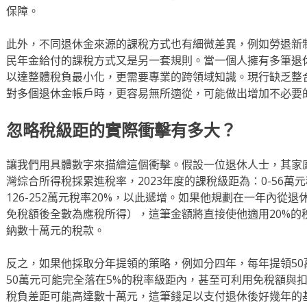
保障。
此外，不同退休金來源的課稅方式也有細微差異，例如勞退新
民年金給付的課稅方式又是另一套規則。當一個人擁有多筆退
以達整體稅負最小化，更需要專業的跨領域知識。現行缺乏整
對多個退休金帳戶時，更容易無所適從，可能做出增加不必要
忽略稅級距的實際衝擊有多大？
讓我們用具體數字來描繪這個衝擊。假設一位退休人士，其家
灣綜合所得稅採累進稅率，2023年度的課稅級距為：0-56萬元稅
126-252萬元稅率20%，以此遞增。如果他規劃在一年內從
免稅額後全數為應稅所得），這筆金額將直接使他適用20%的
納數十萬元的稅款。
反之，如果他採取分年提領的策略，例如分四年，每年提領5
50萬元可能完全落在5%的稅率級距內，甚至可利用免稅額與
稅負差距可能高達數十萬元，這筆錢足以支付退休後好幾年的