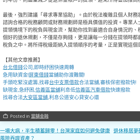
最後，強烈建議「尋求專業協助」。由於稅法複雜且個人財務
諮詢合格的稅務顧問或財務規劃師是極具價值的投資。專業人
提領情境下的稅負與現金流，幫助你找到最適合自身情況的、
個好的退休規劃，不僅是存夠錢，更是讓每一分錢在提領時都
稅負之中。將所得稅級距納入提領順序的考量，正是實現這個
【其他文章推薦】
台北借錢
公司,即時紓困快速周轉
急用缺資金!
屏東借錢
當舖助你渡難關!
手頭吃緊沒處籌,找尋
台中支票借款
合法當舖,審核保密撥款快!
缺現金,急紓困,
信義區當舖
利息低
信義區汽車借款
快速撥款
找尋合法
大安區當舖
,利息公道安心貸安心還
Posted in
當舖金融
work_outline
文
一場大病，半生積蓄歸零！台灣家庭如何避免健康
退休移居夢
風險吞噬資產？