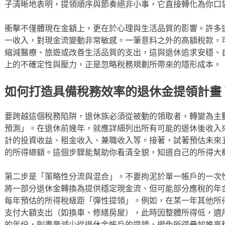
子清晰地表明，提領順序與節奏絕非小事，它直接轉化為你口
衝擊不僅體現在金額上，更在於心理與生活品質的影響。許多
一收入，對現金流變動非常敏感。一筆意料之外的高額稅款，
縮減醫療、旅遊或改善生活品質的支出，這與退休追求安穩、
上的不確定性與壓力，正是忽略稅務規劃所帶來的隱形成本。
如何打造具備稅務效率的退休金提領計畫
要跨越這個稅務陷阱，退休族必須從被動的領取者，轉變為主
預測」。在退休前幾年，就應詳細列出所有可能的退休後收入
計的投資收益、租金收入、兼職收入等。接著，試著預估未來
的所得總額。這個步驟能幫助你看清全貌，知道自己的所得大
第二步是「策略性分流與混合」。不要拘泥於單一帳戶的一次
將一部分退休金轉換為提供穩定現金流、但可能部分應稅的年
每年預估的所得稅級距「彈性提領」。例如，在某一年其他所
支付大額支出（如換車、修繕房屋），此時因整體所得低，適
的年份，則盡量減少從退休金帳戶的提領，避免所得疊加推高