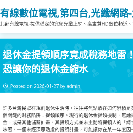
Skip
有線數位電視,第四台,光纖網路
to
content
北部有線電視-提供穩定的寬頻光纖上網、高畫質HD數位頻道、第
退休金提領順序竟成稅務地雷
恐讓你的退休金縮水
Posted on
2026-01-27
by
admin
access_time
許多台灣民眾在規劃退休生活時，往往將焦點放在如何累積足
個關鍵的財務陷阱：提領順序。現行的退休金提領機制，無論
金，或是其他儲蓄計畫，其提領方式並未主動將提領人的「綜
味著，一個未經深思熟慮的提領計畫，可能讓你在某一年度因