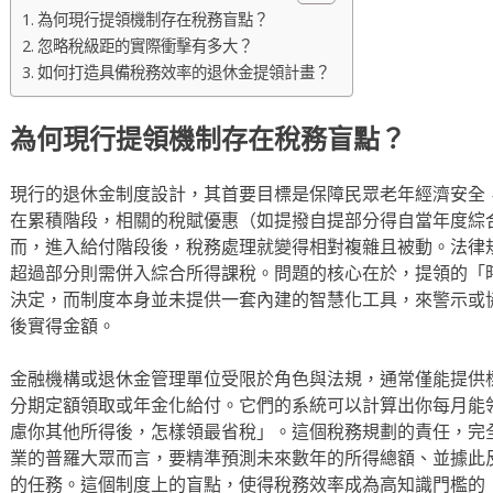
為何現行提領機制存在稅務盲點？
忽略稅級距的實際衝擊有多大？
如何打造具備稅務效率的退休金提領計畫？
為何現行提領機制存在稅務盲點？
現行的退休金制度設計，其首要目標是保障民眾老年經濟安全
在累積階段，相關的稅賦優惠（如提撥自提部分得自當年度綜
而，進入給付階段後，稅務處理就變得相對複雜且被動。法律
超過部分則需併入綜合所得課稅。問題的核心在於，提領的「
決定，而制度本身並未提供一套內建的智慧化工具，來警示或
後實得金額。
金融機構或退休金管理單位受限於角色與法規，通常僅能提供
分期定額領取或年金化給付。它們的系統可以計算出你每月能
慮你其他所得後，怎樣領最省稅」。這個稅務規劃的責任，完
業的普羅大眾而言，要精準預測未來數年的所得總額、並據此
的任務。這個制度上的盲點，使得稅務效率成為高知識門檻的