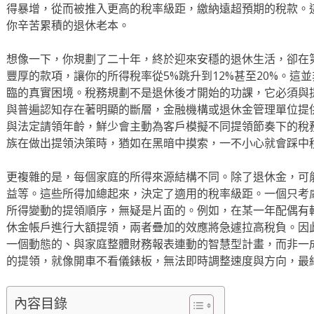
得暴增，從而被推入更高的稅率級距，繳納遠超預期的稅款。
你辛苦累積的退休老本。
想像一下，你規劃了二十年，終於迎來安穩的退休生活，卻在
豐厚的款項，讓你的所得稅率從5%跳升到12%甚至20%。這
臨的真實困境。稅務規劃不是退休後才開始的功課，它必須與
與普遍認知存在著明顯的斷層，金融機構或退休金管理單位提
與法定請領年齡，鮮少會主動為客戶模擬不同提領節奏下的稅
族在做出提領決策時，猶如在黑暗中摸索，一不小心就會踩中
更複雜的是，每個家庭的所得來源結構不同。除了退休金，可
益等。這些所得加總起來，決定了適用的稅率級距。一個只考
所得變動的提領順序，無疑是片面的。例如，在某一年配偶有
休金帳戶進行大額提領，兩者疊加的效應將急遽拉高稅負。因
一個動態的、與家庭整體財務報表連動的智慧型計畫，而非一
的提領，就像開車不看儀錶板，無法即時調整速度與方向，最
內容目錄