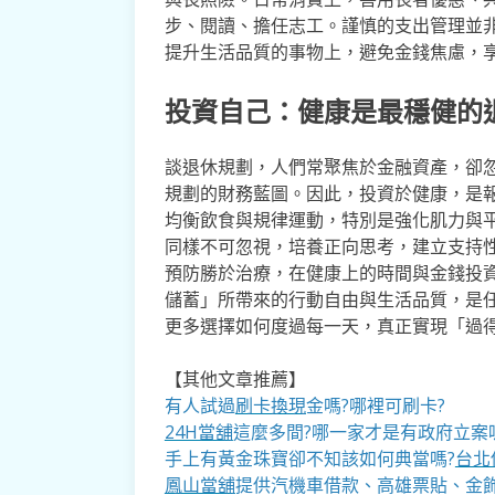
步、閱讀、擔任志工。謹慎的支出管理並
提升生活品質的事物上，避免金錢焦慮，
投資自己：健康是最穩健的
談退休規劃，人們常聚焦於金融資產，卻
規劃的財務藍圖。因此，投資於健康，是
均衡飲食與規律運動，特別是強化肌力與
同樣不可忽視，培養正向思考，建立支持
預防勝於治療，在健康上的時間與金錢投
儲蓄」所帶來的行動自由與生活品質，是
更多選擇如何度過每一天，真正實現「過
【其他文章推薦】
有人試過
刷卡換現
金嗎?哪裡可刷卡?
24H當舖
這麼多間?哪一家才是有政府立案
手上有黃金珠寶卻不知該如何典當嗎?
台北
鳳山當舖
提供汽機車借款、高雄票貼、金飾