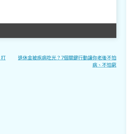
，打
退休金被疾病吃光？7個關鍵行動讓你老後不怕
病、不怕窮