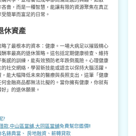
非吝嗇，而是一種智慧，能讓有限的資源聚焦在真正
享受簡單而富足的日常。
退休資產
忽略了最根本的資本：健康。一場大病足以摧毀精心
報酬率最高的退休策略。這包括定期健康檢查、維持
平衡感的訓練，能有效預防老年跌倒風險。心理健康
性的社交網絡，學習新技能或語言以保持大腦活躍。
資，能大幅降低未來的醫療與長照支出，這筆「健康
任何金融商品都無法比擬的。當你擁有健康，你就有
得好」的退休願景。
呢?
借款
,
中山區當舖
,
大同區當舖
免費幫您鑑價!!
名錶典當、 房地融資、薪轉貸款