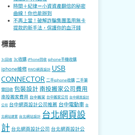
時間＋紀律＝小資資產翻倍的秘密
曲線！你也能辦到
不再上當！破解詐騙集團濫用無卡
提款的新手法，保護你的血汗錢
標籤
3c收購
iphone手機收購
3c回收
iPhone回收
USB
iphone維修
RWD網頁設計
CONNECTOR
二手iphone收購
二手筆
包裝設計
南投搬家公司費用
電回收
南投搬家費用
台中搬家
台中搬家公司
台中網頁設計
台中電動車
台中網頁設計公司推薦
公司
台
台北網頁設
台北網站設計
北網站建置
計
台北網頁設計公司
台北網頁設計公