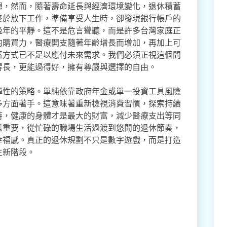
想，然而，隨著壽命延長與經濟環境變化，退休積蓄
終於放下工作，準備享受人生時，卻發現銀行帳戶的
晚年的平靜。這不是危言聳聽，而是許多台灣家庭正
的購買力，醫療開支隨著年齡增長而增加，再加上可
蓄方式已不足以應付未來需求。我們必須正視這個問
得長，更能過得好，擁有尊嚴與選擇的自由。
彈性的策略。單純依靠政府年金或單一投資工具風險
多方面著手。這意味著重新檢視消費習慣，探索持續
時，健康的身體才是最大的財富，減少醫療支出等同
樣重要，從忙碌的職場生活過渡到悠閒的退休節奏，
幸福感。真正的退休規劃不只是數字遊戲，而是打造
生新階段。