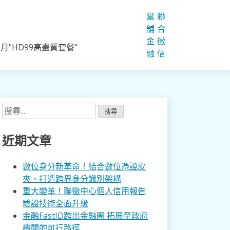
當
聯
舖
合
金
徵
"HD99高畫質套餐"
融
信
搜
尋
關
近期文章
鍵
字:
數位身分新革命！結合數位憑證皮
夾，打造跨界身分識別架構
重大變革！聯徵中心個人信用報告
驗證技術全面升級
金融FastID跨出金融圈 拓展至政府
機關的可行路徑