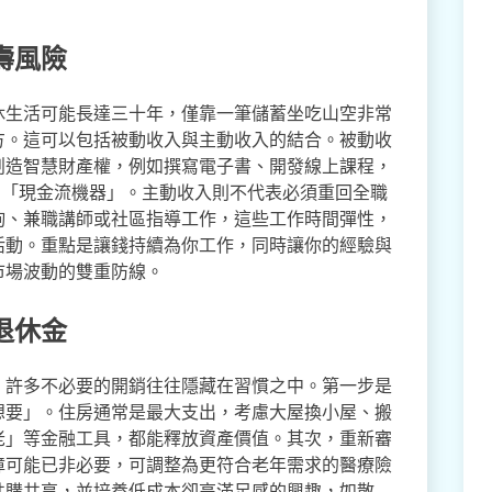
壽風險
休生活可能長達三十年，僅靠一筆儲蓄坐吃山空非常
方。這可以包括被動收入與主動收入的結合。被動收
創造智慧財產權，例如撰寫電子書、開發線上課程，
個「現金流機器」。主動收入則不代表必須重回全職
詢、兼職講師或社區指導工作，這些工作時間彈性，
活動。重點是讓錢持續為你工作，同時讓你的經驗與
市場波動的雙重防線。
退休金
。許多不必要的開銷往往隱藏在習慣之中。第一步是
想要」。住房通常是最大支出，考慮大屋換小屋、搬
老」等金融工具，都能釋放資產價值。其次，重新審
障可能已非必要，可調整為更符合老年需求的醫療險
共購共享，並培養低成本卻高滿足感的興趣，如散