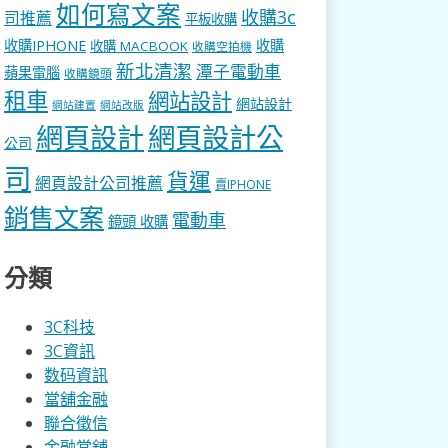
如何寫文案
收購3c
司推薦
平板收購
收購IPHONE
收購
收購 MACBOOK
收購空拍機
新北清潔
潭子電動車
蘋果電腦
收購鏡頭
租車
網站設計
網站設計
網站建置
網站改版
網頁設計
網頁設計公
公司
司
貨運
網頁設計公司推薦
賣IPHONE
銷售文案
電動車
鏡頭 收購
分類
3C科技
3C資訊
数码資訊
當舖金融
聯合徵信
金融當舖