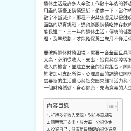
退休生活是許多人辛勤工作數十年後的夢
用盡的隱憂正悄悄逼近。想像一下，當你
數字不斷減少，那種不安與焦慮足以侵蝕
面臨的現實挑戰。通貨膨脹悄悄吃掉存款
能長達二、三十年的退休生活，傳統的儲
題，及早規劃，才能確保黃金歲月不僅活
要破解退休財務困境，需要一套全面且具
太高，必須從收入、支出、投資與保障等
收入的機會，並建立安全的投資組合。同
於增加可支配所得。心理層面的調適也同
需要新的生活重心與社交圈來維持活力與
一個財務穩健、身心健康、充滿意義的人
內容目錄
打造多元收入來源，對抗長壽風險
聰明管理支出，放大每一分退休金
投資自己：健康是最穩健的退休資產