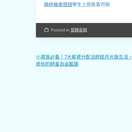
楠梓機車借錢
學生上班族皆可辦
Posted in
當舖金融
work_outline
文
小資族必看！7大薪資分配法終結月光族生活
造你的財富自由藍圖
章
導
覽