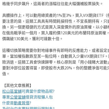
格幾乎同步飆升，這兩者的漲幅往往能大幅彌補股票損失。
具體操作上，可以動用總資產的1%至3%，買入VIX期貨ETF
要注意的是，這類工具具有時間耗損特性，不宜長期持有，只
換。另一個更穩健的方式是買入深度價外的原油買權，以小額
在俄烏戰爭前一個月，買入履約價120美元的布蘭特原油買權，
價飆破130美元，獲利可達數十倍。
這種切換策略需要你對地緣事件有即時的反應能力，或者設定
單，當加權指數跌至某一點位時，自動買入少量VIX期貨ETF
險消退，這類工具會快速歸零。核心原則是「用小錢賭大波動
要對沖部位設置得當，即使股市大跌20%，你的整體淨值可能
值。
【其他文章推薦】
松山區當舖
可典當什麼物品呢?
專業
公營當舖
借貸流程懶人包
什麼是
動產質借
?
為何
台中支票貼現
銀行限制多?