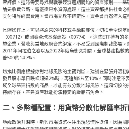
票評價。這時需要尋找與戰爭經濟週期脫鉤的資產類別——基
論是收費公路、電廠還是水資源處理，這些資產都提供社會必
支付特許經營費用。當市場充斥不確定性，資金會自然流入這
具體操作上，可以將原來的科技或金融股部位，切換至全球基礎
（00712）或國泰全球基礎建設（00774）。這些ETF持
施企業，營收與當地政府合約綁定，不易受到國際制裁影響。統
2011年阿拉伯之春以及2022年俄烏衝突期間，全球基建指數
普500的14.7%。
切換比例應根據你對地緣風險的主觀判斷，建議在緊張升溫初期
發且股市單日跌幅超過2%時，再追加5%至10%。同時注意
蹤全球基建指數的商品，才能有效分散地緣風險。這類切換的
持續存在，基建資產就能扮演穩定的壓艙石角色。
二、多幣種配置：用貨幣分散化解匯率折
地緣政治升溫時，新興市場貨幣往往出現恐慌性貶值，因為國
日圓或瑞士法郎等傳統避險貨幣。對於持有大量新台幣資產的