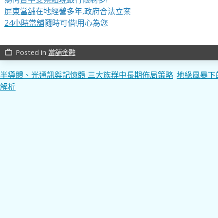
屏東當舖
在地經營多年,政府合法立案
24小時當舖
隨時可借!用心為您
Posted in
當舖金融
work_outline
文
半導體、光通訊與記憶體 三大族群中長期佈局策略
地緣風暴下
解析
章
導
覽