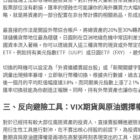
股票部位沒有虧損，匯率的侵蝕也可能讓你的海外購買力大幅
略，就是將資產的一部分配置在非台幣計價的相關商品，形成
最直接的作法是開設外幣綜合帳戶，將總資產的20%至30%
球儲備貨幣地位最為穩健，日圓則在亞洲地緣危機中常因利差
國資本流入著稱。你可以透過買入這三種貨幣的現貨或外幣定
ETF，例如持有美元指數ETF（UUP）或日圓ETF（FXY）
切換的時機可以設定為「外資連續賣超台股」或「新聞關鍵字
詞彙出現頻率暴增，立即執行幣種切換。根據央行數據，過去
後一個月的平均貶值幅度達3.8%，而同期美元指數上漲了2.
匯率切換就能為你創造正報酬。同時，持有外幣資產也讓你在
三、反向避險工具：VIX期貨與原油選擇
對於已經持有較大部位風險資產的投資人，直接賣股轉進避險
用衍生性工具進行對沖，在不賣出核心持股的前提下，為投資組
數期貨與原油選擇權是兩項在高緊張時刻表現突出的工具，因