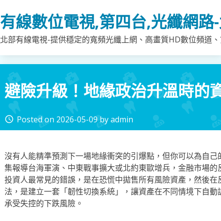
Skip
有線數位電視,第四台,光纖網路
to
content
北部有線電視-提供穩定的寬頻光纖上網、高畫質HD數位頻道、第
避險升級！地緣政治升溫時的
Posted on
2026-05-09
by
admin
access_time
沒有人能精準預測下一場地緣衝突的引爆點，但你可以為自己
集報導台海軍演、中東戰事擴大或北約東歐增兵，金融市場的
投資人最常見的錯誤，是在恐慌中拋售所有風險資產，然後在
法，是建立一套「韌性切換系統」，讓資產在不同情境下自動
承受失控的下跌風險。