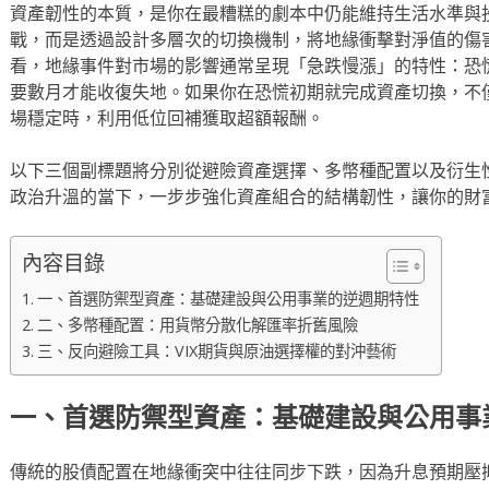
資產韌性的本質，是你在最糟糕的劇本中仍能維持生活水準與
戰，而是透過設計多層次的切換機制，將地緣衝擊對淨值的傷
看，地緣事件對市場的影響通常呈現「急跌慢漲」的特性：恐
要數月才能收復失地。如果你在恐慌初期就完成資產切換，不
場穩定時，利用低位回補獲取超額報酬。
以下三個副標題將分別從避險資產選擇、多幣種配置以及衍生
政治升溫的當下，一步步強化資產組合的結構韌性，讓你的財
內容目錄
一、首選防禦型資產：基礎建設與公用事業的逆週期特性
二、多幣種配置：用貨幣分散化解匯率折舊風險
三、反向避險工具：VIX期貨與原油選擇權的對沖藝術
一、首選防禦型資產：基礎建設與公用事
傳統的股債配置在地緣衝突中往往同步下跌，因為升息預期壓