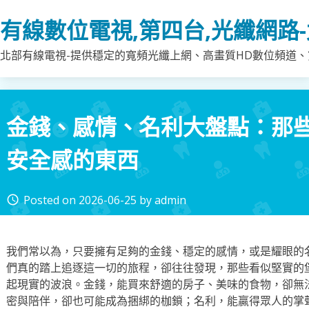
Skip
有線數位電視,第四台,光纖網路
to
content
北部有線電視-提供穩定的寬頻光纖上網、高畫質HD數位頻道、第
金錢、感情、名利大盤點：那
安全感的東西
Posted on
2026-06-25
by
admin
access_time
我們常以為，只要擁有足夠的金錢、穩定的感情，或是耀眼的
們真的踏上追逐這一切的旅程，卻往往發現，那些看似堅實的
起現實的波浪。金錢，能買來舒適的房子、美味的食物，卻無
密與陪伴，卻也可能成為捆綁的枷鎖；名利，能贏得眾人的掌