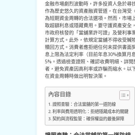
金融市場劇烈波動時，許多投資人急於尋
作為歷史悠久的資產融資管道，在台灣受
為短期資金周轉的合法選項。然而，市場
取超額利息或隱藏費用。要守護資產安全
市政府核發的「當舖業許可證」及營利事
計算方式。此外，依規定當舖不得收受贓
贖回方式。消費者應拒絕任何未提供書面
息上限為法定利率（目前年息30%換算月息
5%。透過檢查證照、確認收費明細、詳
者，避免資產因高利率或詐騙而縮水。以
在資金周轉時做出明智決策。
內容目錄
證照查驗：合法當舖的第一道防線
利率與費用透明化：拒絕隱藏成本的關鍵
契約與流程監管：確保權益的最後屏障
證照查驗：合法當舖的第一道防線