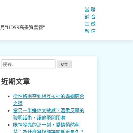
當
聯
舖
合
金
徵
"HD99高畫質套餐"
融
信
搜
尋
關
近期文章
鍵
字:
從性格衝突到相互拉扯的婚姻磨合
之道
當另一半嫌你太敏感？溫柔反擊的
聰明話術，讓他瞬間閉嘴
眼神發亮的那一刻，愛情悄然萌
芽：為什麼凝視能讓關係更長久？