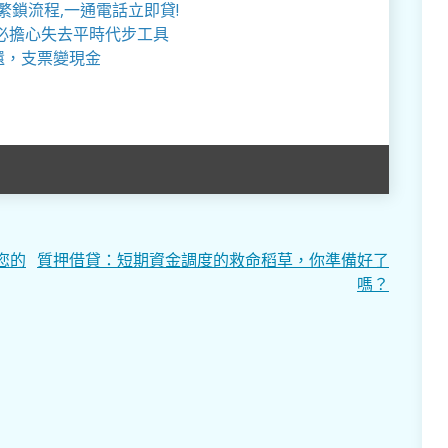
繁鎖流程,一通電話立即貸!
必擔心失去平時代步工具
還，支票變現金
您的
質押借貸：短期資金調度的救命稻草，你準備好了
嗎？