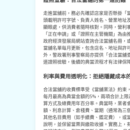
走進當舖前，務必先確認店家是否懸掛「
頭載明許可字號、負責人姓名、營業地址
顯眼處，供消費者隨時核對。同時，營利
「正在申請」或「證照在主管機關」為由
政府經濟發展局網站查詢合法當舖名冊，或
當舖名單每月更新，包含店名、地址與許
外，警政署刑事警察局亦提供「合法當舖
道證照檢驗，後續的典當流程才有法律保
利率與費用透明化：拒絕隱藏成本
合法當舖的收費標準受《當舖業法》約束，月
每月最高為典當金額的5%，兩項合計上限
算方式及總費用年百分率。典當時，業者
額、利息計算、倉棧費、當期（通常為三
其他名目費用（如手續費、鑑定費），或
說明，並保留當票與繳款收據。實務上，