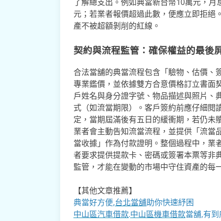
了解總支出。例如典當新台幣10萬元，月息上限
元；若業者報價超過此數，便應立即拒絕
產不被超額剝削的紅線。
契約與流程監管：確保權益的最後
合法當舖的典當流程包含「驗物、估價、
專業鑑價，並依據雙方合意價格訂立書面
戶姓名與身分證字號、物品描述與照片、
式（如流當期限）。客戶簽約前應仔細閱
定，當期屆滿後有五日的緩衝期，若仍未
業者會主動告知流當流程，並提供「流當
當收據」作為付款證明。整個過程中，業
者要求提供提款卡、密碼或簽署本票等非
監管，才能在變動的市場中守住資產的每
【其他文章推薦】
典當好方便,
台北當舖
助你快速紓困
中山區汽車借款
.
中山區機車借款
當舖,有到