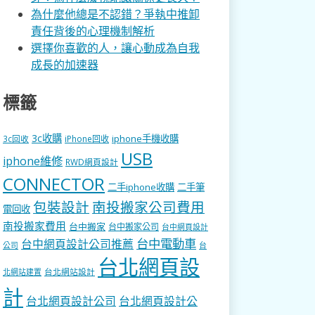
為什麼他總是不認錯？爭執中推卸
責任背後的心理機制解析
選擇你喜歡的人，讓心動成為自我
成長的加速器
標籤
3c收購
iphone手機收購
3c回收
iPhone回收
USB
iphone維修
RWD網頁設計
CONNECTOR
二手iphone收購
二手筆
包裝設計
南投搬家公司費用
電回收
南投搬家費用
台中搬家
台中搬家公司
台中網頁設計
台中電動車
台中網頁設計公司推薦
公司
台
台北網頁設
台北網站設計
北網站建置
計
台北網頁設計公司
台北網頁設計公