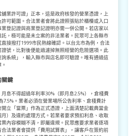
當舖業許可證」正本，這是政府核發的營業憑證，上
及許可範圍。合法業者會將此證照張貼於櫃檯或入口
事業登記證與商業登記證明亦需一併公開。若店家以
推託，極可能是未立案的非法業者。民眾可上各縣市
直接撥打1999市民熱線確認。以台北市為例，合法
可證號，比對後便能過濾掉無照經營的危險選項。此
查詢系統」，輸入縣市與店名即可驗證。唯有通過這
障。
的關鍵
息不得超過年利率30%（即月息2.5%），倉棧費
為7.5%。業者必須在營業場所公告利率、倉棧費計
會開立「當票」作為正式憑證，上面清楚記載典當金
個月）及違約處理方式。若業者要求預扣利息、收取
當票內容模糊不清，即屬違規。民眾應要求業者逐項
有合法業者會提供「費用試算表」，讓客戶在簽約前