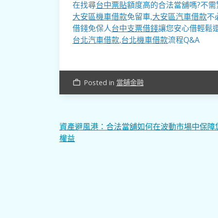
在找尋
台中票貼
額度高的合法當舖嗎?不需
大安區機車借款
免留車,
大安區汽車借款
不
借錢免保人
台中支票借錢
讓您安心借輕鬆
台北汽車借款
,
台北機車借款
流程Q&A
Posted in
當舖金融
work_outline
文
資產避風港：合法當舖如何在波動市場中保障
權益
章
導
覽