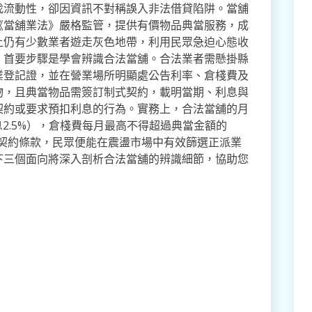
找流動性，卻因資訊不對稱誤入非法借貸陷阱。當舖
《當舖業法》嚴格監管，提供有價物品典當服務，成
上仍有少數業者遊走灰色地帶，利用民眾急迫心態收
，首要步驟是學會辨識合法當舖。合法業者需懸掛縣
業登記證，並在營業場所明顯處公告利率、倉棧費及
物，且典當物品需簽訂制式契約，載明當期、利息與
契約或要求預扣利息的行為。實務上，合法當舖的月
2.5%），倉棧費每月最高不得超過典當金額的
閱契約條款，民眾便能在震盪市場中有效篩選正派業
下三個面向將深入剖析合法當舖的辨識細節，協助您