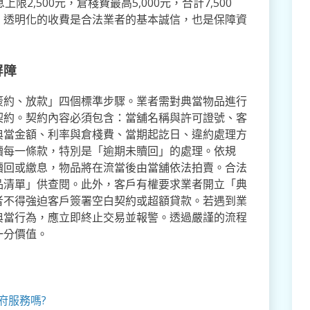
2,500元，倉棧費最高5,000元，合計7,500
。透明化的收費是合法業者的基本誠信，也是保障資
屏障
簽約、放款」四個標準步驟。業者需對典當物品進行
契約。契約內容必須包含：當舖名稱與許可證號、客
典當金額、利率與倉棧費、當期起訖日、違約處理方
讀每一條款，特別是「逾期未贖回」的處理。依規
贖回或繳息，物品將在流當後由當舖依法拍賣。合法
品清單」供查閱。此外，客戶有權要求業者開立「典
者不得強迫客戶簽署空白契約或超額貸款。若遇到業
典當行為，應立即終止交易並報警。透過嚴謹的流程
一分價值。
府服務嗎?