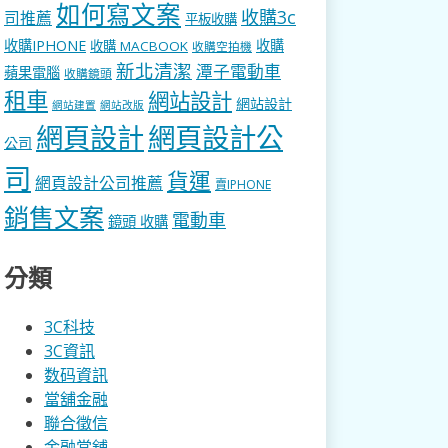
如何寫文案
收購3c
司推薦
平板收購
收購IPHONE
收購
收購 MACBOOK
收購空拍機
新北清潔
潭子電動車
蘋果電腦
收購鏡頭
租車
網站設計
網站設計
網站建置
網站改版
網頁設計
網頁設計公
公司
司
貨運
網頁設計公司推薦
賣IPHONE
銷售文案
電動車
鏡頭 收購
分類
3C科技
3C資訊
数码資訊
當舖金融
聯合徵信
金融當舖