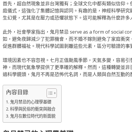
首先，超自然現象並非台灣獨有；全球文化中都有類似信仰。
庭儀式，這強化了集體記憶與認同。有趣的是，神經科學研究
生幻覺，尤其是在壓力或恐懼狀態下。這可能解釋為什麼許多
此外，社會學家指出，鬼月禁忌 serve as a form of socia
如，避免夜歸減少了犯罪機會，而不婚不嫁則避免了家庭衝突
促進群體福祉。現代科學試圖剝離這些元素，區分可驗證的事
環境因素也不容忽視。七月正值颱風季節，天氣多變，容易引
神，而現代氣象學提供了更準確的解釋。然而，這種轉變並非
過科學鏡頭，鬼月不再是恐怖代名詞，而是人類與自然互動的
內容目錄
鬼月禁忌的心理學基礎
科學與民俗的衝突與融合
鬼月在數位時代的新面貌