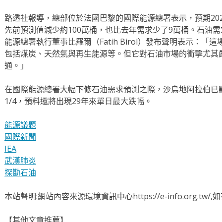
路透社報導，總部位於法國巴黎的國際能源總署表示，預期202
先前預測值減少約100萬桶，也比去年需求少了9萬桶。石油需
能源總署執行董事比羅爾（Fatih Birol）發布聲明表示：
包括煤炭、天然氣與再生能源等。但它對石油市場的衝擊尤其
通。」
在國際能源總署大幅下修石油需求預測之際，沙烏地阿拉伯已
1/4，預料還將出現29年來單日最大跌幅。
能源議題
國際新聞
IEA
武漢肺炎
探勘石油
本站聲明:網站內容來源環境資訊中心https://e-info.org.t
【其他文章推薦】