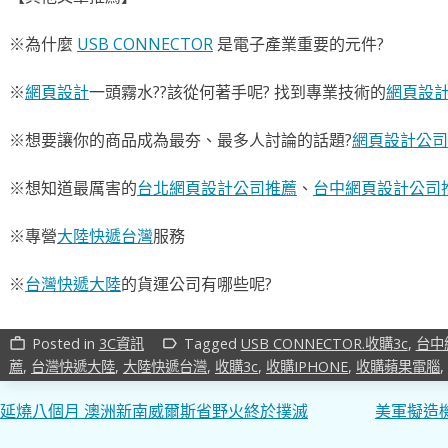
※為什麼
USB CONNECTOR
是電子產業重要的元件?
※
網頁設計
一頭霧水??該從何著手呢? 找到專業技術的
網頁設
※想要讓你的商品成為最夯、最多人討論的話題?
網頁設計公司
※想知道最厲害的
台北網頁設計公司推薦
、
台中網頁設計公司
※專營
大陸快遞台灣
服務
※
台灣快遞大陸
的貨運公司有哪些呢?
Posted in
3C資訊
Tagged
USB CONNECTOR.收購3c
,
台中
work_outline
label_outline
薦
,
台灣快遞大陸
,
大陸快遞台灣
,
收購3c
,
收購IPHONE
,
收購蘋果電腦
,
文
延燒八個月 澳洲新南威爾斯省野火終於撲滅
美軍擬造