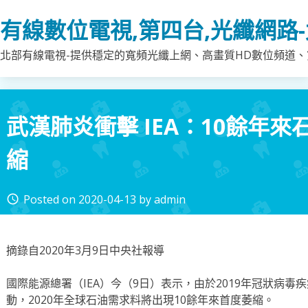
Skip
有線數位電視,第四台,光纖網路
to
content
北部有線電視-提供穩定的寬頻光纖上網、高畫質HD數位頻道、第
武漢肺炎衝擊 IEA：10餘年
縮
Posted on
2020-04-13
by
admin
access_time
摘錄自2020年3月9日中央社報導
國際能源總署（IEA）今（9日）表示，由於2019年冠狀病
動，2020年全球石油需求料將出現10餘年來首度萎縮。