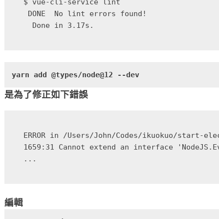
$ vue-cli-service lint

 DONE  No lint errors found!

yarn add @types/node@12 --dev
是為了修正如下錯誤
ERROR in /Users/John/Codes/ikuokuo/start-ele
1659:31 Cannot extend an interface 'NodeJS.E
編輯