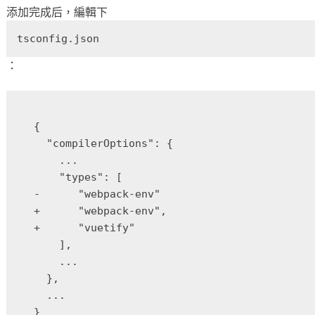
添加完成后，編輯下
tsconfig.json
：
{

  "compilerOptions": {

    ...

    "types": [

-      "webpack-env"

+      "webpack-env",

+      "vuetify"

    ],

    ...

  },

  ...
