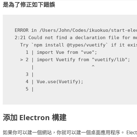
是為了修正如下錯誤
ERROR in /Users/John/Codes/ikuokuo/start-ele
2:21 Could not find a declaration file for m
  Try `npm install @types/vuetify` if it exi
    1 | import Vue from "vue";

  > 2 | import Vuetify from "vuetify/lib";

      |                     ^

    3 |

    4 | Vue.use(Vuetify);

添加 Electron 構建
如果你可以建一個網站，你就可以建一個桌面應用程序。 Electr