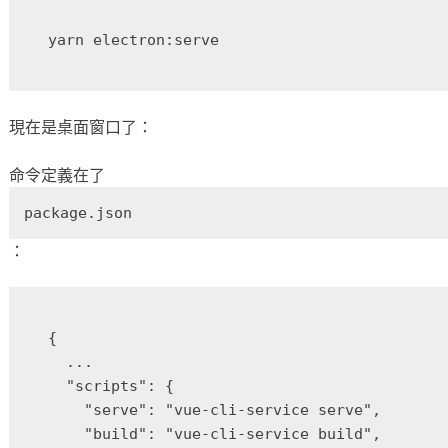
現在是桌面窗口了：
命令定義在了
package.json
：
{

  ...

  "scripts": {

    "serve": "vue-cli-service serve",

    "build": "vue-cli-service build",
