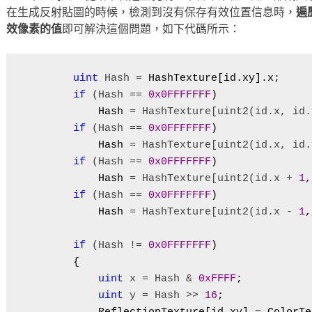
在生成反射貼圖的時候，檢測到沒有保存有效位置信息時，
遍
效像素的值
即可解決這個問題，如下代碼所示：
uint
 Hash =
 HashTexture[id.xy].x;

if
 (Hash == 
0x0FFFFFFF
)

            Hash 
= HashTexture[uint2(id.x, id.
if
 (Hash == 
0x0FFFFFFF
)

            Hash 
= HashTexture[uint2(id.x, id.
if
 (Hash == 
0x0FFFFFFF
)

            Hash 
= HashTexture[uint2(id.x + 
1
,
if
 (Hash == 
0x0FFFFFFF
)

            Hash 
= HashTexture[uint2(id.x - 
1
,
if
 (Hash != 
0x0FFFFFFF
)

        {

uint
 x = Hash & 
0xFFFF
;

uint
 y = Hash >> 
16
;
