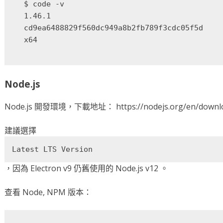
$ code -v

1.46.1

cd9ea6488829f560dc949a8b2fb789f3cdc05f5d

Node.js
Node.js 開發環境，下載地址： https://nodejs.org/en/downl
建議選擇
Latest LTS Version
，因為 Electron v9 仍舊使用的 Node.js v12 。
查看 Node, NPM 版本：