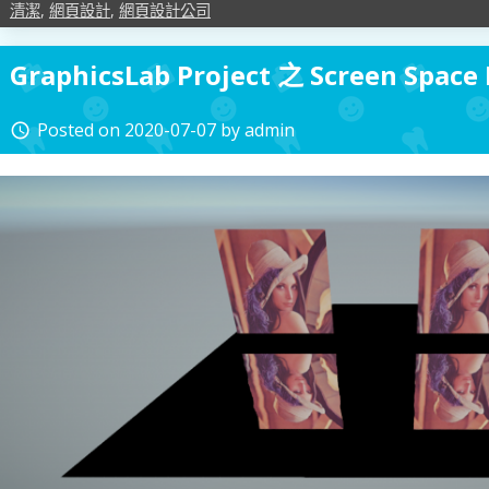
清潔
,
網頁設計
,
網頁設計公司
GraphicsLab Project 之 Screen Space 
Posted on
2020-07-07
by
admin
access_time