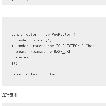
：
...

const router = new VueRouter({

-  mode: "history",

+  mode: process.env.IS_ELECTRON ? "hash" : "
  base: process.env.BASE_URL,

  routes

});

運行應用：