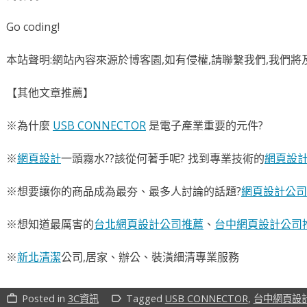
Go coding!
本站聲明:網站內容來源於博客園,如有侵權,請聯繫我們,我們將
【其他文章推薦】
※為什麼
USB CONNECTOR
是電子產業重要的元件?
※
網頁設計
一頭霧水??該從何著手呢? 找到專業技術的
網頁設
※想要讓你的商品成為最夯、最多人討論的話題?
網頁設計公司
※想知道最厲害的
台北網頁設計公司推薦
、
台中網頁設計公司
※
新北清潔
公司,居家、辦公、裝潢細清專業服務
Posted in
3C資訊
Tagged
USB CONNECTOR
,
台中網頁設
work_outline
label_outline