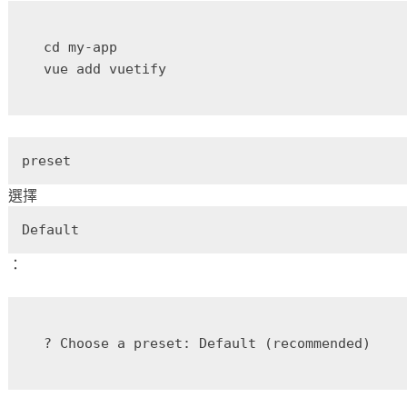
cd my-app

preset
選擇
Default
：