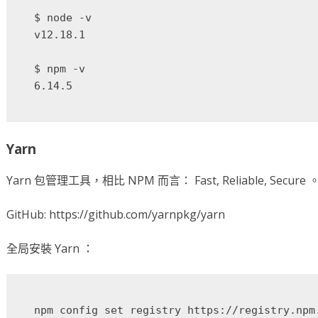
$ node -v

v12.18.1

$ npm -v

Yarn
Yarn 包管理工具，相比 NPM 而言： Fast, Reliable, Secure 
GitHub: https://github.com/yarnpkg/yarn
全局安裝 Yarn ：
npm config set registry https://registry.npm.