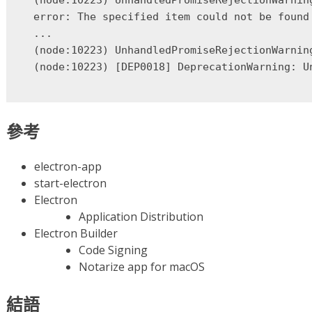
(node:10223) UnhandledPromiseRejectionWarnin
error: The specified item could not be found 
...

(node:10223) UnhandledPromiseRejectionWarnin
參考
electron-app
start-electron
Electron
Application Distribution
Electron Builder
Code Signing
Notarize app for macOS
結語