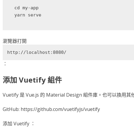
cd my-app

瀏覽器打開
http://localhost:8080/
：
添加 Vuetify 組件
Vuetify 是 Vue.js 的 Material Design 組件庫。也可以換用
GitHub: https://github.com/vuetifyjs/vuetify
添加 Vuetify ：