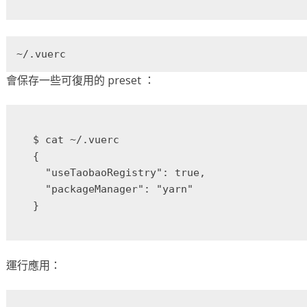
~/.vuerc
會保存一些可復用的 preset ：
$ cat ~/.vuerc

{

  "useTaobaoRegistry": true,

  "packageManager": "yarn"

運行應用：