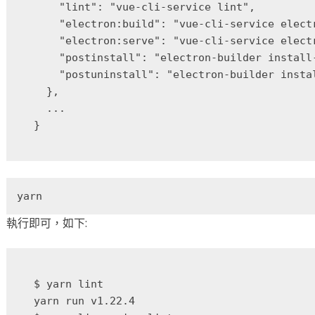
    "lint": "vue-cli-service lint",

    "electron:build": "vue-cli-service electr
    "electron:serve": "vue-cli-service electr
    "postinstall": "electron-builder install-
    "postuninstall": "electron-builder instal
  },

  ...

yarn
執行即可，如下:
$ yarn lint

yarn run v1.22.4
