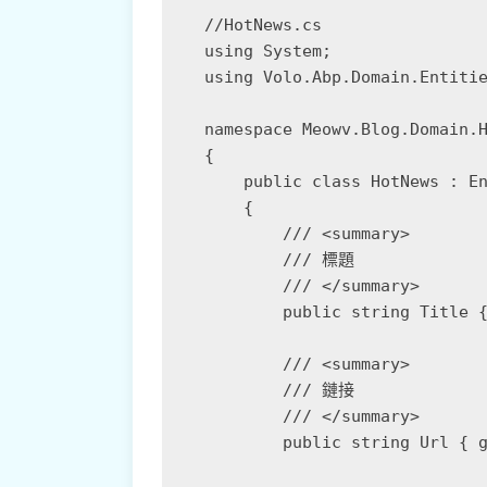
//HotNews.cs

using System;

using Volo.Abp.Domain.Entitie
namespace Meowv.Blog.Domain.H
{

    public class HotNews : En
    {

        /// <summary>

        /// 標題

        /// </summary>

        public string Title {
        /// <summary>

        /// 鏈接

        /// </summary>

        public string Url { g