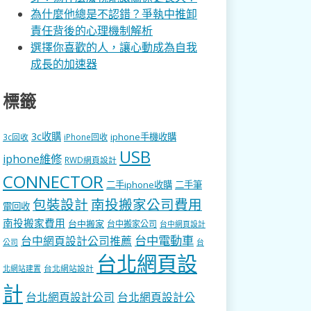
為什麼他總是不認錯？爭執中推卸
責任背後的心理機制解析
選擇你喜歡的人，讓心動成為自我
成長的加速器
標籤
3c收購
iphone手機收購
3c回收
iPhone回收
USB
iphone維修
RWD網頁設計
CONNECTOR
二手iphone收購
二手筆
包裝設計
南投搬家公司費用
電回收
南投搬家費用
台中搬家
台中搬家公司
台中網頁設計
台中電動車
台中網頁設計公司推薦
公司
台
台北網頁設
台北網站設計
北網站建置
計
台北網頁設計公司
台北網頁設計公