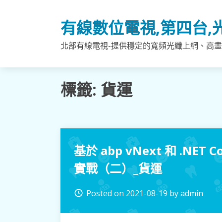
Skip
to
有線數位電視,第四台,
content
北部有線電視-提供穩定的寬頻光纖上網、高畫
標籤:
貨運
基於 abp vNext 和 .NE
實戰（二）_貨運
Posted on
2021-08-19
by
admin
access_time