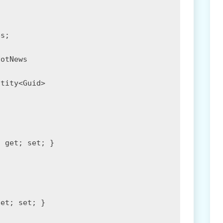
s;

otNews

tity<Guid>

 get; set; }

et; set; }
