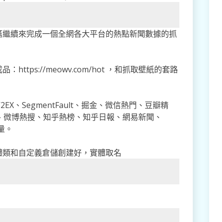
篇繼續來完成一個全網各大平台的熱點新聞數據的抓
tps://meowv.com/hot ，和抓取壁紙的套路
X、SegmentFault、掘金、微信熱門、豆瓣精
搜、微博熱搜、知乎熱榜、知乎日報、網易新聞、
量。
體類和自定義倉儲創建好，實體取名