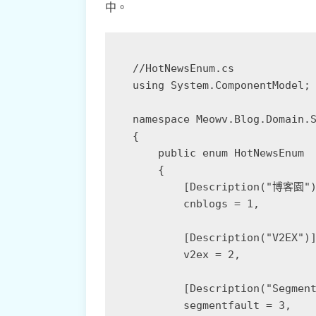
中。
//HotNewsEnum.cs

using System.ComponentModel;

namespace Meowv.Blog.Domain.S
{

    public enum HotNewsEnum

    {

        [Description("博客園")
        cnblogs = 1,

        [Description("V2EX")]
        v2ex = 2,

        [Description("Segment
        segmentfault = 3,
