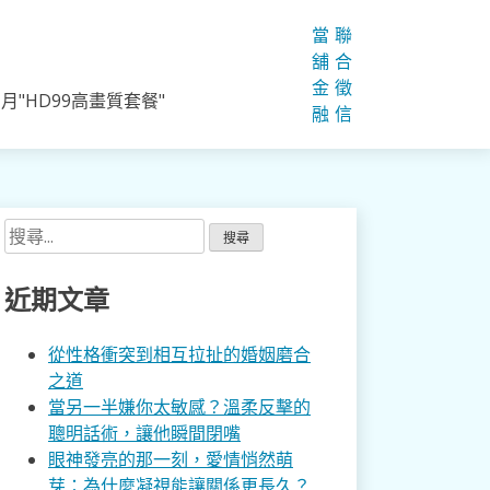
當
聯
舖
合
金
徵
"HD99高畫質套餐"
融
信
搜
尋
關
近期文章
鍵
字:
從性格衝突到相互拉扯的婚姻磨合
之道
當另一半嫌你太敏感？溫柔反擊的
聰明話術，讓他瞬間閉嘴
眼神發亮的那一刻，愛情悄然萌
芽：為什麼凝視能讓關係更長久？