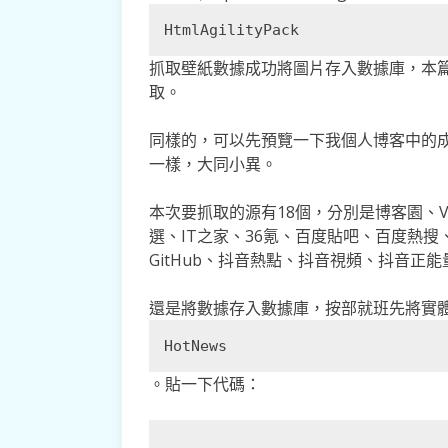
HtmlAgilityPack
抓取壁紙數據成功將圖片存入數據庫，本
取。
同樣的，可以先預覽一下我個人博客中的成品：ht
一樣，大同小異。
本次要抓取的源有18個，分別是博客園、V2E
選、IT之家、36氪、百度貼吧、百度熱
GitHub、抖音熱點、抖音視頻、抖音正能
還是將數據存入數據庫，按部就班先將實
HotNews
。貼一下代碼：