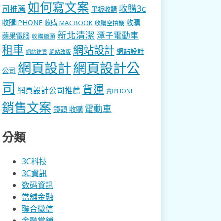
如何寫文案
收購3c
司推薦
平板收購
收購IPHONE
收購
收購 MACBOOK
收購空拍機
新北清潔
潭子電動車
蘋果電腦
收購鏡頭
租車
網站設計
網站設計
網站建置
網站改版
網頁設計
網頁設計公
公司
司
貨運
網頁設計公司推薦
賣IPHONE
銷售文案
電動車
鏡頭 收購
分類
3C科技
3C資訊
数码資訊
當舖金融
聯合徵信
金融當舖