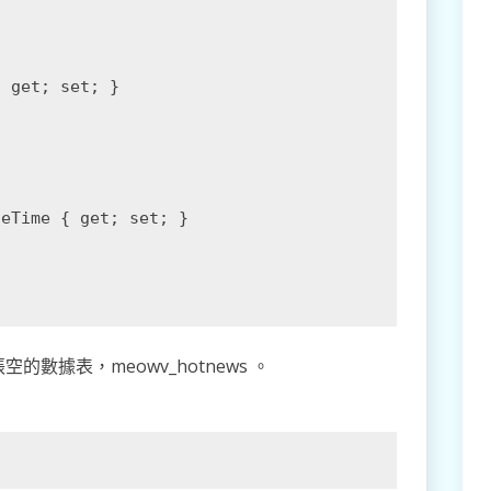
 get; set; }

eTime { get; set; }

數據表，meowv_hotnews 。